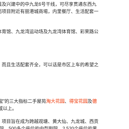
道及兴建中的中九龙6号干线，可尽享贯通东西九
而项目附近有丽港城商埸，内里餐厅、生活配套一
体育馆、九龙湾运动场及九龙湾体育馆、彩荣路公
，而且生活配套齐全，可以话是市区上车的希望之
宝”的三大指标二手屋苑
淘大花园
、
得宝花园
及
德
或以上。
，项目旨在成为跨越观塘、黄大仙、九龙城、西贡
、500多个座位的中型剧院、2,520个座位的黑