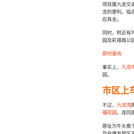
项目属九龙交
龙的便利。临
应具全。
同时，附近有
园及彩禧路公
即时查询
事实上，
九龙
园。
市区上
不过，
九龙湾
福花园
，连同
原址为牛头角
及启德发展区五