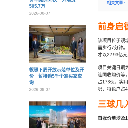
相关文章 :
505.7万
2026-08-07
前身启
该项目位于观
需步行7分钟。
才以22.93
项目关键日期为
叡璟下周开放示范单位及开
连同收购价等，
价 暂接逾5千个准买家查
占173伙，实用
询
呎，特色户占4
2026-08-07
三球几
首张价单涉及1