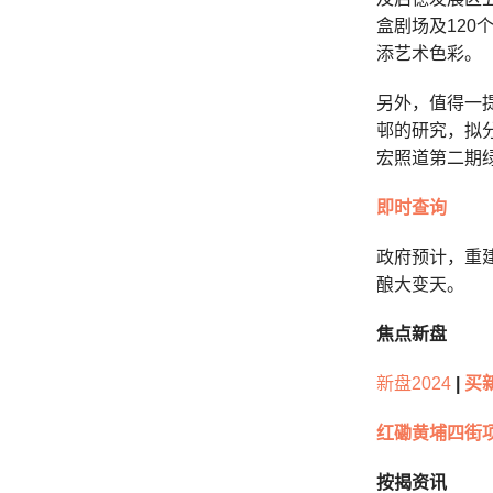
盒剧场及12
添艺术色彩。
另外，值得一
邨的研究，拟
宏照道第二期
即时查询
政府预计，重建
酿大变天。
焦点新盘
新盘2024
|
买
红磡黄埔四街
按揭资讯