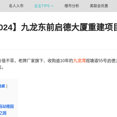
名人入市
业主TIPS
楼市分析
美联会优惠
024】九龙东前启德大厦重建项
价值不菲，老牌厂家旗下、收购逾10年的
九龙湾
观塘道55号启德
位。
隐藏
际幼稚园
之园