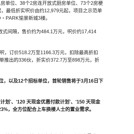
1房单位、38个2房连开放式厨房单位、73个2房梗
起，最低折实呎价由约12,979元起，项目之示范单
‧PARK愉景新城3楼。
间隔，售价约为484.1万元，呎价约17,414
呎，订价518.2万至1166.3万元，扣除最高折扣
价单推出的336伙，折实价372.7万至898万元，折
位，以及12个招标单位，首轮销售将于3月16日下
’、‘120 天现金优惠付款计划’、‘150 天现金
至23%，全方位配合上车换楼人士的置业需求。