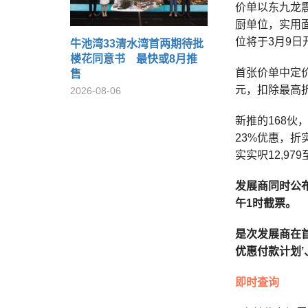
价单以东九龙震
厨单位，实用面
位将于3月9日
牛池湾33清水湾首两期待批
楼花同意书 最快或8月推
首张价单中定价
售
元，扣除最高折扣
2026-08-06
新推的168伙，
23%优惠，折实
实实呎12,97
发展商同时公布
午1时截票。
是次发展商在首
优惠付款计划’
即时查询