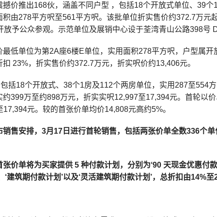
撼价推出168伙，涵盖不同户型 ，包括18个开放式单位、39个
积由278平方呎至561平方呎。该批单位折实售价约372.7万元
开放予公众参观。示范单位及展销中心设于荃湾青山公路398号 D
最低单位为第2A座6楼E单位，实用面积278平方呎，户型属开放式
 23%，折实售价约372.7万元，折实呎价约13,406元。
包括18个开放式、38个1房及112个两房单位，实用287至554方
约399万至约898万元，折实实呎12,997至17,394元。首轮以
9至17,394元。较的首张价单均价14,808元高约5%。
销售安排，3月17日进行首轮销售，包括两张价单全数336个单
张价单将为买家提供 5 种付款计划，分别为‘90 天现金优惠付款计划
、‘建筑期付款计划’以及‘灵活建筑期付款计划’，总折扣由14%