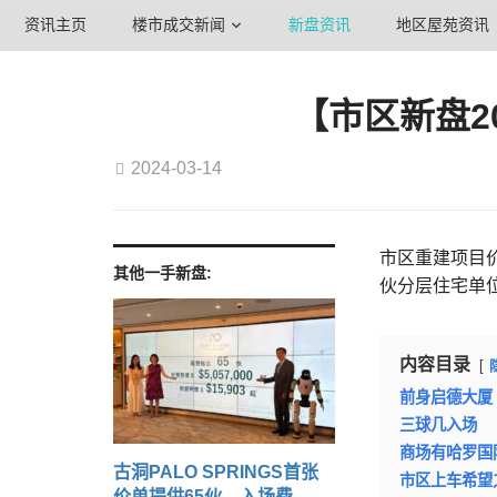
资讯主页
楼市成交新闻
新盘资讯
地区屋苑资讯
【市区新盘2
2024-03-14
市区重建项目
其他一手新盘:
伙分层住宅单
内容目录
前身启德大厦
三球几入场
商场有哈罗国
古洞PALO SPRINGS首张
市区上车希望
价单提供65伙 入场费