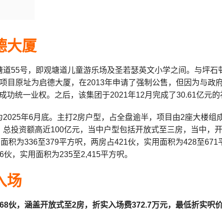
德大厦
塘道55号，即观塘道儿童游乐场及圣若瑟英文小学之间。与坪石
项目原址为启德大厦，在2013年申请了强制公售，但因为与政府
亿元成功统一业权。之后，该集团于2021年12月完成了30.61亿元
2025年6月底。主打2房户型，占全盘逾半，
项目由2座大楼组成
总投资额高近100亿元，当中户型包括开放式至三房，当中，开放
面积为336至379平方呎，两房占421伙，实用面积为428至67
6伙，实用面积为235至2,415平方呎。
入场
68伙，涵盖开放式至2房，折实入场费372.7万元，最低折实呎价由