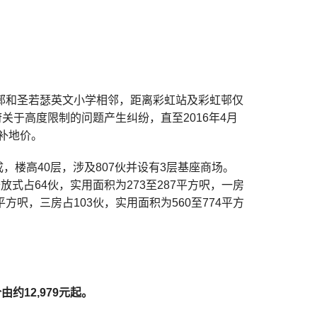
邨和圣若瑟英文小学相邻，距离彩虹站及彩虹邨仅
关于高度限制的问题产生纠纷，直至2016年4月
的补地价。
，楼高40层，涉及807伙并设有3层基座商场。
式占64伙，实用面积为273至287平方呎，一房
1平方呎，三房占103伙，实用面积为560至774平方
约12,979元起。