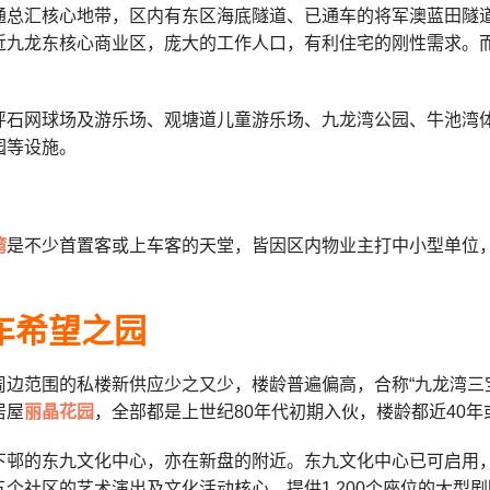
通总汇核心地带，区内有东区海底隧道、已通车的将军澳蓝田隧
近九龙东核心商业区，庞大的工作人口，有利住宅的刚性需求。
坪石网球场及游乐场、观塘道儿童游乐场、九龙湾公园、牛池湾
园等设施。
湾
是不少首置客或上车客的天堂，皆因区内物业主打中小型单位
车希望之园
周边范围的私楼新供应少之又少，楼龄普遍偏高，合称“九龙湾三
居屋
丽晶花园
，全部都是上世纪80年代初期入伙，楼龄都近40年
下邨的东九文化中心，亦在新盘的附近。东九文化中心已可启用
个社区的艺术演出及文化活动核心，提供1,200个座位的大型剧院