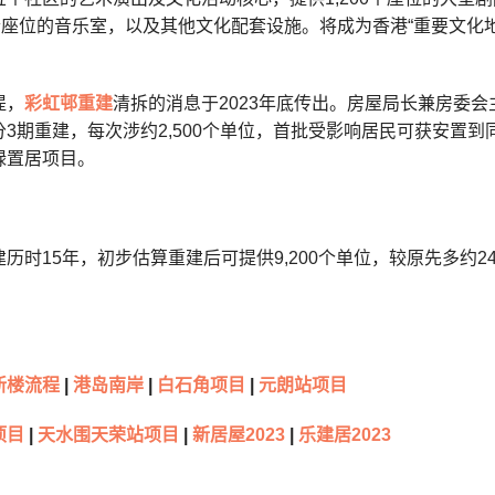
0个座位的音乐室，以及其他文化配套设施。将成为香港“重要文化
提，
彩虹邨重建
清拆的消息于2023年底传出。房屋局长兼房委会
分3期重建，每次涉约2,500个单位，首批受影响居民可获安置
绿置居项目。
历时15年，初步估算重建后可提供9,200个单位，较原先多约
新楼流程
|
港岛南岸
|
白石角项目
|
元朗站项目
项目
|
天水围天荣站项目
|
新居屋2023
|
乐建居2023