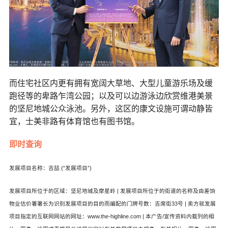
而住宅社区内更有拥有宽阔大草地、大型儿童游乐场及缓
跑径等的卑路乍湾公园；以及可以边游泳边欣赏维港美景
的坚尼地城公众泳池。另外，这区的康文设施可谓动静皆
宜，士美非路有体育馆也有图书馆。
即时查询
发展项目名称：吉喆 (“发展项目”)
发展项目所位于的区域：坚尼地城及摩星岭 | 发展项目所位于的街道的名称及由差饷
物业估价署署长为识别发展项目的目的而编配的门牌号数：吉席街33号 | 卖方就发展
项目指定的互联网网站的网址：www.the-highline.com | 本广告/宣传资料内载列的相