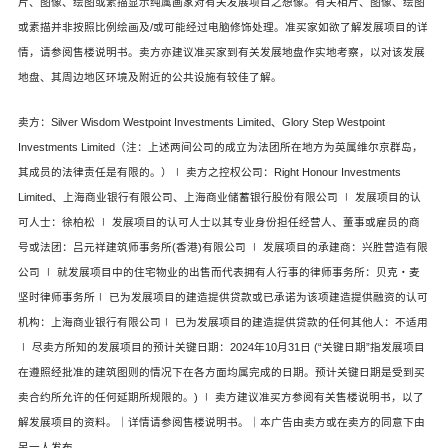
片、图像、绘图或素描显示纯属画家对有关发展项目之想像。有关相片、图像、绘图
或素描并非按照比例绘画及/或可能经过电脑修饰处理。准买家如欲了解发展项目的详
情，请参阅售楼说明书。卖方亦建议准买家到有关发展地盘作实地考察，以对该发展
地盘、其周边地区环境及附近的公共设施有较佳了解。
卖方：Silver Wisdom Westpoint Investments Limited、Glory Step Westpoint
Investments Limited（注：上述两间公司的成立为法团所在地方为英属维尔京群岛，
其成员的法律责任是有限的。）∣ 卖方之控权公司：Right Honour Investments
Limited、上海商业银行有限公司、上海商业储蓄银行股份有限公司 ∣ 发展项目的认
可人士：徐柏松 ∣ 发展项目的认可人士以其专业身份担任经营人、董事或雇员的商
号或法团：吕元祥建筑师事务所(香港)有限公司 ∣ 发展项目的承建商：兴胜营造有限
公司 ∣ 就发展项目中的住宅物业的出售而代表拥有人行事的律师事务所：贝克‧麦
坚时律师事务所∣ 已为发展项目的建造提供贷款或已承诺为该项建造提供融资的认可
机构：上海商业银行有限公司∣ 已为发展项目的建造提供贷款的任何其他人：不适用
∣ 尽卖方所知的发展项目的预计关键日期：2024年10月31日 (“关键日期”指发展项目
在遵照经批准的建筑图则的情况下在各方面均属完成的日期。预计关键日期是受到买
卖合约所允许的任何延期所规限的。) ∣ 卖方建议准买方参阅有关售楼说明书，以了
解发展项目的资料。｜详情请参阅售楼说明书。｜本广告由卖方或在卖方的同意下由
另一人发布。