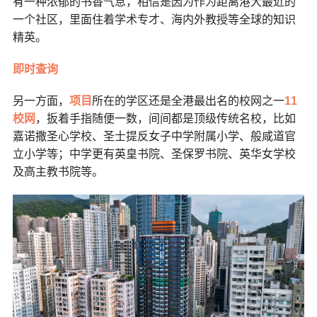
有一种浓郁的书香气息，相信是因为作为距离港大最近的
一个社区，里面住着学术专才、海内外教授等全球的知识
精英。
即时查询
另一方面，
项目
所在的学区还是全港最出名的校网之一
11
校网
，扳着手指随便一数，间间都是顶级传统名校，比如
嘉诺撒圣心学校、圣士提反女子中学附属小学、般咸道官
立小学等；中学更有英皇书院、圣保罗书院、英华女学校
及高主教书院等。