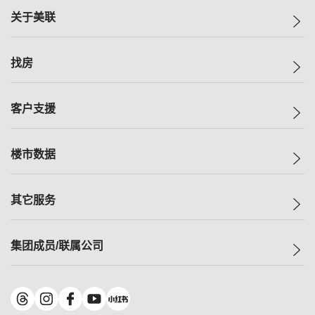
关于美联
美联集团
找房
投资者关系
集团动态
一手新房
客户支援
人才招募
买房
网站地图
上车
自助放盘
楼市数据
减价
专业经纪人
低价
分行网络
指数
其它服务
美联豪宅
查询热线
信心指数
独家楼盘
联络我们
最新成交
小区专页
租房
集团成员/联属公司
按揭计算机
历史成交
大湾区专页
居屋专页
负担能力计算机
成交数据
楼市资讯
买卖流程
美联物业
转按计算机
小区成交排行榜
美联精英会
鋑联控股
*
缴款方式
地区百科