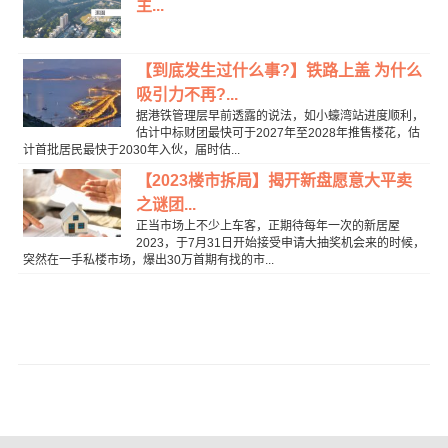
主...
【到底发生过什么事?】铁路上盖 为什么
吸引力不再?...
据港铁管理层早前透露的说法，如小蠔湾站进度顺利，
估计中标财团最快可于2027年至2028年推售楼花，估
计首批居民最快于2030年入伙，届时估...
【2023楼市拆局】揭开新盘愿意大平卖
之谜团...
正当市场上不少上车客，正期待每年一次的新居屋
2023，于7月31日开始接受申请大抽奖机会来的时候，
突然在一手私楼市场，爆出30万首期有找的市...