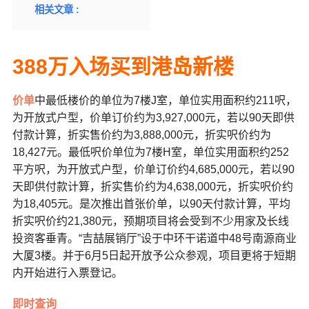
相关文章 :
388万入场买到港岛新楼
价单
中最低楼价的单位为7楼J室，单位实用面积约211呎，
为开放式户型，价单订价约为3,927,000元，若以90天即供
付款计算，折实售价约为3,888,000元，折实呎价约为
18,427元。最低呎价单位为7楼H室，单位实用面积约252
平方呎，为开放式户型，价单订价约4,685,000元，若以90
天即供付款计算，折实售价约为4,638,000元，折实呎价约
为18,405元。是次推出首张价单，以90天付款计算，平均
折实呎价约21,380元，预期项目将会受到不少用家及长线
投资客垂青。“吉喆展销厅”设于中环干诺道中48号南源商业
大厦3楼。并于6月5日起开放予公众参观，项目更将于短期
内开始进行入票登记。
即时查询