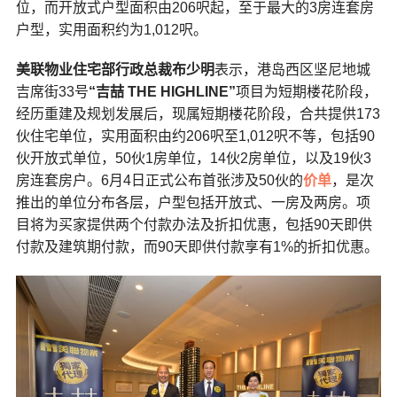
位，而开放式户型面积由206呎起，至于最大的3房连套房
户型，实用面积约为1,012呎。
美联物业住宅部行政总裁布少明
表示，港岛西区坚尼地城
吉席街33号
“吉喆 THE HIGHLINE”
项目为短期楼花阶段，
经历重建及规划发展后，现属短期楼花阶段，合共提供173
伙住宅单位，实用面积由约206呎至1,012呎不等，包括90
伙开放式单位，50伙1房单位，14伙2房单位，以及19伙3
房连套房户。6月4日正式公布首张涉及50伙的
价单
，是次
推出的单位分布各层，户型包括开放式、一房及两房。项
目将为买家提供两个付款办法及折扣优惠，包括90天即供
付款及建筑期付款，而90天即供付款享有1%的折扣优惠。