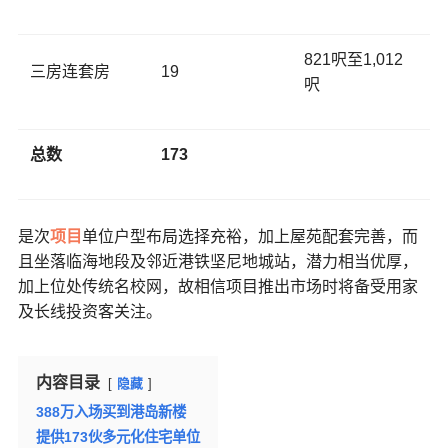
821呎至1,012
三房连套房
19
呎
总数
173
是次
项目
单位户型布局选择充裕，加上屋苑配套完善，而
且坐落临海地段及邻近港铁坚尼地城站，潜力相当优厚，
加上位处传统名校网，故相信项目推出市场时将备受用家
及长线投资客关注。
内容目录
隐藏
388万入场买到港岛新楼
提供173伙多元化住宅单位