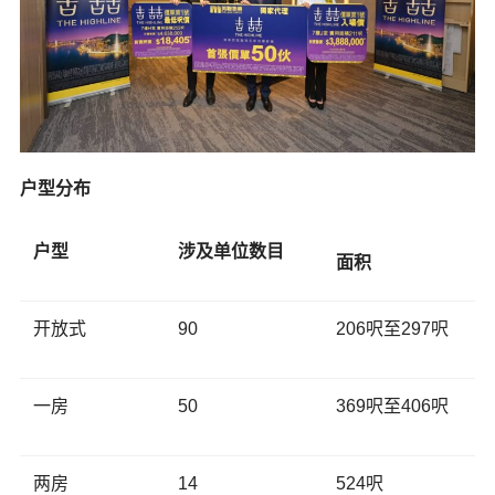
户型分布
户型
涉及单位数目
面积
开放式
90
206呎至297呎
一房
50
369呎至406呎
两房
14
524呎