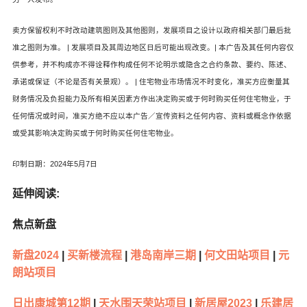
卖方保留权利不时改动建筑图则及其他图则，发展项目之设计以政府相关部门最后批
准之图则为准。 | 发展项目及其周边地区日后可能出现改变。| 本广告及其任何内容仅
供参考，并不构成亦不得诠释作构成任何不论明示或隐含之合约条款、要约、陈述、
承诺或保证（不论是否有关景观）。 | 住宅物业市场情况不时变化，准买方应衡量其
财务情况及负担能力及所有相关因素方作出决定购买或于何时购买任何住宅物业，于
任何情况或时间，准买方绝不应以本广告／宣传资料之任何内容、资料或概念作依据
或受其影响决定购买或于何时购买任何住宅物业。
印制日期：2024年5月7日
延伸阅读:
焦点新盘
新盘2024
|
买新楼流程
|
港岛南岸三期
|
何文田站项目
|
元
朗站项目
日出康城第12期
|
天水围天荣站项目
|
新居屋2023
|
乐建居