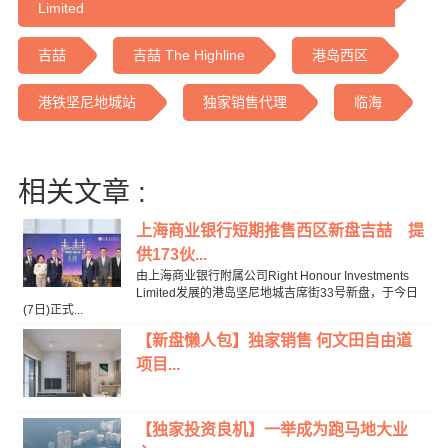
Limited
吉喆
吉喆 The Highline
港岛西区
港铁坚尼地城站
独家销售代理
临海
相关文章 :
上海商业银行短期推售西区新盘吉喆 提
供173伙...
由上海商业银行附属公司Right Honour Investments
Limited发展的港岛坚尼地城吉席街33号新盘，于今日
(7日)正式...
【新盘懒人包】独家销售 何文田自由道
项目...
【独家投资良机】一举成为跑马地大业