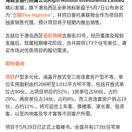
海商业银行附属公司
Right Honour Investments Limited
精心发展，旗下港岛西区全新地标新盘于5月7日公布命名
为
“吉喆The Highline”
，并同日委托美联物业作为项目的
独家销售代理，预计项目将于短期内推出销售。
吉喆位于港岛西区
坚尼地城
吉席街33号，经历重建及规划
发展后，现属短期楼花阶段，合共提供173个住宅单位，满
足市场对优质项目的殷切需求。
即时查询
项目
户型多元化，涵盖开放式至三房连套房户型不等，单
位实用面积由约206呎至1,012平方呎不等，包括开放式单
位占90伙，占项目供应约52%，1房单位占50伙，占约
29%，两房单位占14伙，占约8%，而三房连套房户则占19
伙，占约11% ，将可迎合上车客、换楼客、家长客、投资
客，以至内地客及专才客等不同客户所需。
项目于5月29日已正式上载楼书。全盘共有173伙住宅单