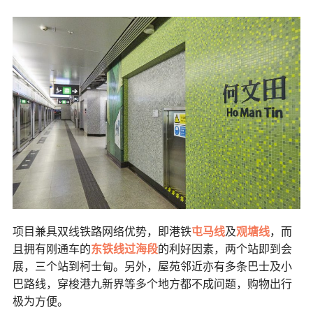
项目兼具双线铁路网络优势，即港铁
屯马线
及
观塘线
，而
且拥有刚通车的
东铁线过海段
的利好因素，
两个站即到会
展，
三个站到柯士甸。
另外，屋苑邻近亦有多条巴士及小
巴路线，
穿梭港九新界等多个地方都不成问题，购物出行
极为方便。