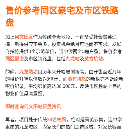
售价参考同区豪宅及市区铁路
盘
加上
何文田区
作为传统尊贵地段，一直备受社会菁英追
捧，新楼供应不会多，投资机会绝对可遇而不可求。发展
商指将提供3个示范单位，当中涉两个3房户型。售价参考
同区豪宅
及市区铁路盘，包括
九龙站
及
黄竹坑站
。
的确，
九龙站
项目历年来升幅屡创新高，
由开售至近几年
的楼价升幅以倍数7-8倍计，而
黄竹坑站
的新盘亦不断刷新
呎价纪录，
平均呎价高达36,000元，反映市区铁
站上盖的
物业价值毋庸置疑。
即时查询何文田站新盘资讯
再者，项目处于
传统
34名校网
，绝对是菁英云集，
连中学
隶属的九龙城区，为
家长们的热门之选区域，
对家长客而