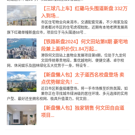
【三球几上车】红磡马头围道新盘 332万
入到场...
市区住宅物业向来渴市，交通配套完善，不少用家及投
资者都对市区的住宅虎视眈眈，近期有本地老牌发展商
旗下红磡单幢新盘应市，项目位于马头围道68号...
【铁路新盘2024】何文田站第II期 豪宅地
段兼上盖呎价仅1.84万起...
港铁何文田站上盖物业发展项目第II期，位处于九龙何
文田传统尊贵地段，集优越地利、便捷交通、卓尔校
网、休闲娱乐及园林绿化五大优势于一身，特设专...
【新盘懒人包】太子道西名校盘登场 卖
点优势睇定先！...
近日市区新盘接踵登场，将一手市场推至炽热氛围，如
果你正在寻找城市绿洲级的居住环境、多元选择的实用
户型、最好还坐拥名校网、极具升值潜力，何文田...
【新盘懒人包】独家销售 何文田自由道
项目...