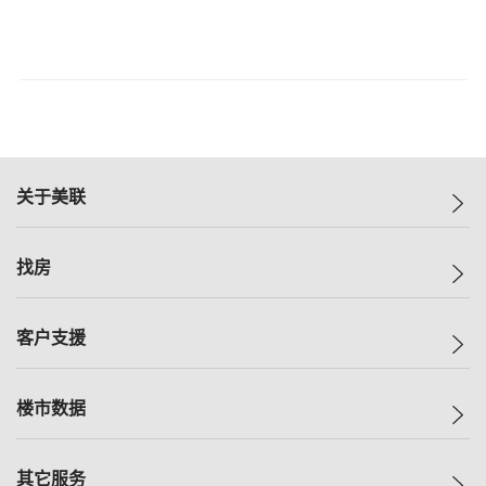
关于美联
美联集团
找房
投资者关系
集团动态
一手新房
客户支援
人才招募
买房
网站地图
上车
自助放盘
楼市数据
减价
专业经纪人
低价
分行网络
指数
其它服务
美联豪宅