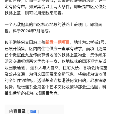
是市区楼，价值一定不会低；如果是位处铁路沿线，更一
定有价有市。如果集合以上两大条件，即既是市区又位处
铁路上盖，则可以用无敌来形容。
一个无敌配套的市区核心地段的铁路上盖项目，即将面
世，料于2024年7月落成。
位于港铁何文田站上盖
新盘一期项目
，地址为忠孝街1号，
已展开销售，区内的住宅供应一直罕有难求，而项目更是
首个傲踞此九龙传统尊贵地段的铁路上盖物业，集休闲乐
活及交通枢纽两大优势于一身，以地标式的圆环迎宾车道
及园景通道 ，连系人与大自然、住宅大楼、各项会所设施
及公共交通，为何文田区带来全新气象，将会成为该地段
的全新住宅地标，透过基座连接港铁何文田站，尽享铁路
优势，轻松连系全港各个艺术文化及繁华都会生活圈，料
推出后势必成为市场瞩目焦点。
内容目录
隐藏