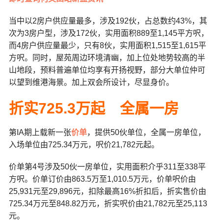
当中以2房户供应量最多，涉及192伙，占总数约43%，其
次为3房户型，涉及172伙，实用面积889至1,145平方呎，
而4房户供应量最少，只有8伙，实用面积1,515至1,615平
方呎。同时，
屋苑周边环境清幽，
加上位处地势较高的半
山地段，
预料普遍单位均享有开扬视野，
部分大单位仲可
以望到维港海景。加上双会所设计，尽显身价。
折实725.3万起 全属一房
第IA期
上载新一张
价单
，提供50伙单位，全属一房单位，
入场单位由725.34万元，呎价21,782元起。
价单第4号涉及50伙一房单位，实用面积介乎311至338平
方呎。价单订价由863.5万至1,010.5万元，价单呎价由
25,931元至29,896元，扣除最高16%折扣后，折实售价由
725.34万元至848.82万元，折实呎价由21,782元至25,113
元。