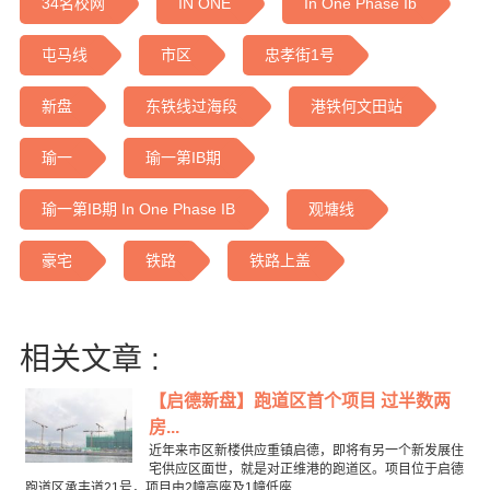
34名校网
IN ONE
In One Phase Ib
屯马线
市区
忠孝街1号
新盘
东铁线过海段
港铁何文田站
瑜一
瑜一第IB期
瑜一第IB期 In One Phase IB
观塘线
豪宅
铁路
铁路上盖
相关文章 :
【启德新盘】跑道区首个项目 过半数两
房...
近年来市区新楼供应重镇启德，即将有另一个新发展住
宅供应区面世，就是对正维港的跑道区。项目位于启德
跑道区承丰道21号，项目由2幢高座及1幢低座...