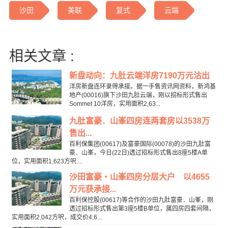
沙田
美联
复式
云端
相关文章 :
新盘动向：九肚云端洋房7190万元沽出
洋房新盘连环录得承接。据一手售资讯网资料，新鸿基
地产(00016)旗下沙田九肚云端，刚以招标形式售出
Sommet 10洋房，实用面积2,63...
九肚富豪．山峯四房连两套房以3538万
售出...
百利保集团(00617)及富豪国际(00078)的沙田九肚富
豪．山峯，今日(22日)透过招标形式售出8座5楼A单
位，实用面积1,623方呎....
沙田富豪‧山峯四房分层大户 以4655
万元获承接...
百利保控股(00617)等合作的沙田九肚富豪．山峯，刚
透过招标形式售出第3座5楼B单位，属四房四套间隔，
实用面积2,042方呎，成交价4,6...