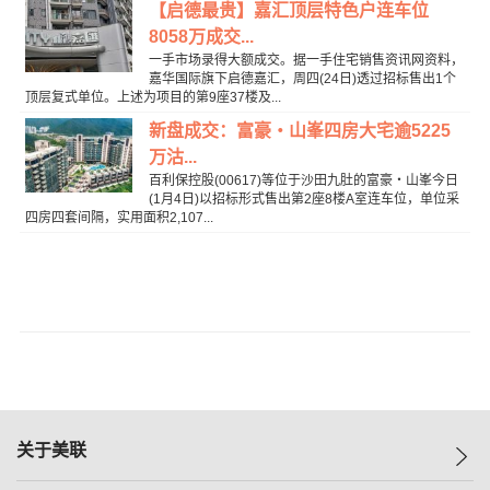
【启德最贵】嘉汇顶层特色户连车位
8058万成交...
一手市场录得大额成交。据一手住宅销售资讯网资料，
嘉华国际旗下启德嘉汇，周四(24日)透过招标售出1个
顶层复式单位。上述为项目的第9座37楼及...
新盘成交：富豪‧山峯四房大宅逾5225
万沽...
百利保控股(00617)等位于沙田九肚的富豪‧山峯今日
(1月4日)以招标形式售出第2座8楼A室连车位，单位采
四房四套间隔，实用面积2,107...
关于美联