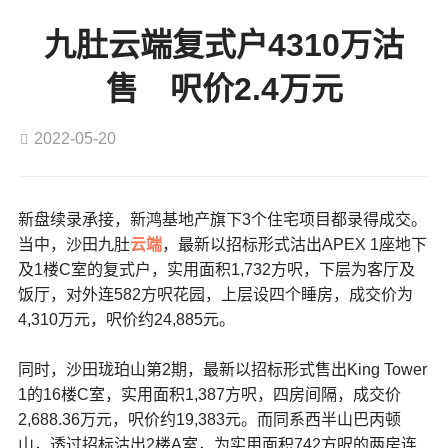
九肚云端复式户4310万沽
售 呎价2.4万元
2022-05-20
新盘续录承接，新鸿基地产旗下3个住宅项目都录得成交。
当中，沙田九肚
云端
，最新以招标形式沽出APEX 1座地下
及1楼C室的复式户，实用面积1,732方呎，下层为客厅及
饭厅，对外连582方呎花园，上层设四个睡房，成交价为
4,310万元，呎价约24,885元。
同时，沙田珑珀山第2期，最新以招标形式售出King Tower
1的16楼C室，实用面积1,387方呎，四房间隔，成交价
2,688.36万元，呎价约19,383元。而同系西半山巴丙顿
山，透过招标沽出2楼A室，为实用面积742方呎的两房连