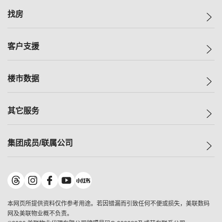
美联集团
找房
投资者关系
集团动态
一手新房
客户支援
人才招募
买房
网站地图
上车
自助放盘
楼市数据
减价
专业经纪人
低价
分行网络
指数
其它服务
美联豪宅
查询热线
信心指数
独家楼盘
联络我们
最新成交
小区专页
租房
集团成员/联属公司
按揭计算机
历史成交
大湾区专页
居屋专页
负担能力计算机
成交数据
楼市资讯
买卖流程
美联物业
转按计算机
小区成交排行榜
美联精英会
鋑联控股
*
缴款方式
地区百科
美联慈善基金
美联工商铺
*
本网页所提供资料仅作参考用途。若因错漏而引致任何不便或损失，美联数码
美善会
美联中国
网及美联物业概不负责。