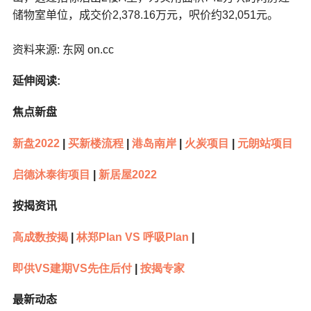
储物室单位，成交价2,378.16万元，呎价约32,051元。
资料来源
:
东网
on.cc
延伸阅读
:
焦点新盘
新盘2022
|
买新楼流程
|
港岛南岸
|
火炭项目
|
元朗站项目
启德沐泰街项目
|
新居屋2022
按揭资讯
高成数按揭
|
林郑Plan VS
呼吸Plan
|
即供VS
建期VS
先住后付
|
按揭专家
最新动态