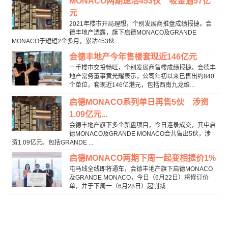
MONACO两期速沽453伙 吸金逾57亿
元
2021年楼市开局理想，个别发展商推盘成绩报捷。会
德丰地产透露，旗下启德MONACO及GRANDE
MONACO于短短2个多月，累沽453伙...
会德丰地产今年售楼套现近146亿元
一手楼市交投畅旺，个别发展商售楼成绩报捷。会德丰
地产常务董事黄光耀表示，公司年初以来已售出约840
个单位，套现近146亿港元，包括西南九龙维...
启德MONACO系列单日再售5伙 涉资
1.09亿元...
会德丰地产旗下多个新盘项目，今日连录成交，其中启
德MONACO及GRANDE MONACO合共售出5伙，涉
资1.09亿元。包括GRANDE ...
启德MONACO两期下周一起变相提价1%
屯马线全线即将通车，会德丰地产旗下启德MONACO
及GRANDE MONACO，今日（6月22日）将修订价
单，并于下周一（6月28日）起削减...