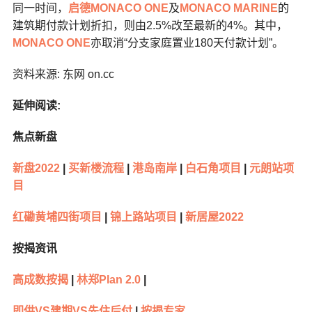
同一时间，
启德
MONACO ONE
及
MONACO MARINE
的
建筑期付款计划折扣，则由2.5%改至最新的4%。其中，
MONACO ONE
亦取消“分支家庭置业180天付款计划”。
资料来源: 东网 on.cc
延伸阅读:
焦点新盘
新盘2022
|
买新楼流程
|
港岛南岸
|
白石角项目
|
元朗站项
目
红磡黄埔四街项目
|
锦上路站项目
|
新居屋2022
按揭资讯
高成数按揭
|
林郑Plan 2.0
|
即供VS建期VS先住后付
|
按揭专家