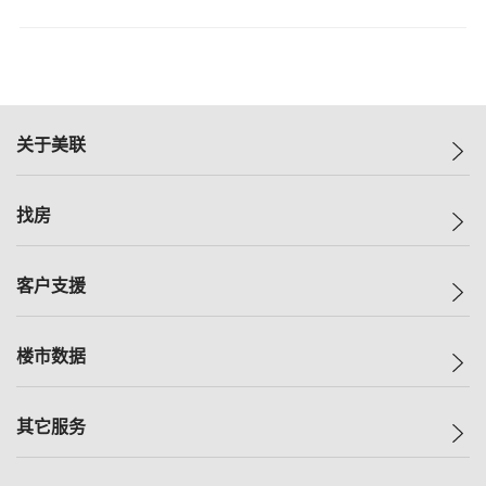
关于美联
美联集团
找房
投资者关系
集团动态
一手新房
客户支援
人才招募
买房
网站地图
上车
自助放盘
楼市数据
减价
专业经纪人
低价
分行网络
指数
其它服务
美联豪宅
查询热线
信心指数
独家楼盘
联络我们
最新成交