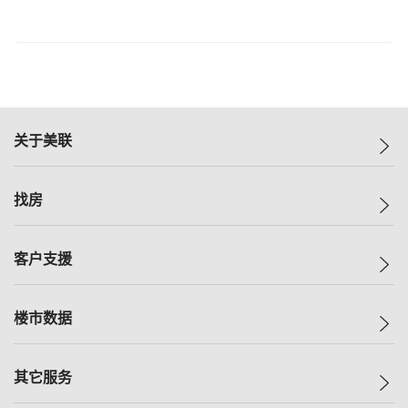
关于美联
美联集团
找房
投资者关系
集团动态
一手新房
客户支援
人才招募
买房
网站地图
上车
自助放盘
楼市数据
减价
专业经纪人
低价
分行网络
指数
其它服务
美联豪宅
查询热线
信心指数
独家楼盘