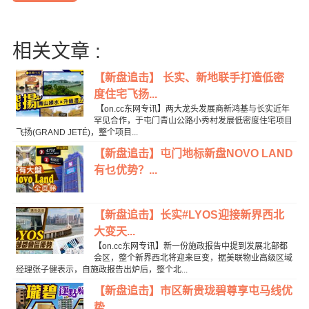
相关文章 :
【新盘追击】 长实、新地联手打造低密
度住宅飞扬...
【on.cc东网专讯】两大龙头发展商新鸿基与长实近年
罕见合作，于屯门青山公路小秀村发展低密度住宅项目
飞扬(GRAND JETÉ)，整个项目...
【新盘追击】屯门地标新盘NOVO LAND
有乜优势？...
【新盘追击】长实#LYOS迎接新界西北
大变天...
【on.cc东网专讯】新一份施政报告中提到发展北部都
会区，整个新界西北将迎来巨变，据美联物业高级区域
经理张子健表示，自施政报告出炉后，整个北...
【新盘追击】市区新贵珑碧尊享屯马线优
势...