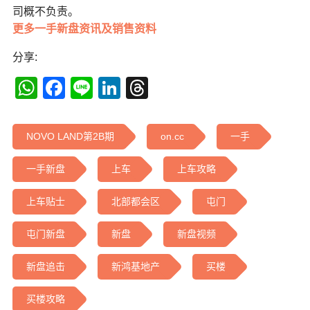
司概不负责。
更多一手新盘资讯及销售资料
分享:
WhatsApp
Facebook
Line
LinkedIn
Threads
NOVO LAND第2B期
on.cc
一手
一手新盘
上车
上车攻略
上车贴士
北部都会区
屯门
屯门新盘
新盘
新盘视频
新盘追击
新鸿基地产
买楼
买楼攻略