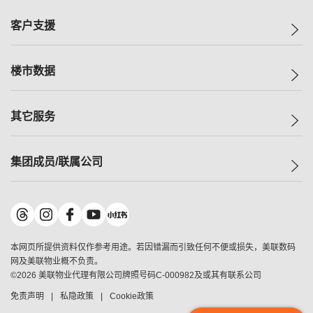
集团动态
一手新房
客户支援
人才招募
买房
网站地图
上车
自助放盘
楼市数据
减价
专业经纪人
低价
分行网络
指数
其它服务
美联豪宅
查询热线
信心指数
独家楼盘
联络我们
最新成交
小区专页
租房
集团成员/联属公司
按揭计算机
历史成交
大湾区专页
居屋专页
负担能力计算机
成交数据
楼市资讯
买卖流程
美联物业
转按计算机
小区成交排行榜
美联精英会
鋑联控股
*
缴款方式
地区百科
美联慈善基金
美联工商铺
*
本网页所提供资料仅作参考用途。若因错漏而引致任何不便或损失，美联数码
美善会
美联中国
网及美联物业概不负责。
地产经纪人管理协会
©
2026
美联物业代理有限公司牌照号码C-000982及或其有联系公司
美联澳门
申报已递交的购楼开盘
免责声明
私隐政策
Cookie政策
美联金融集团