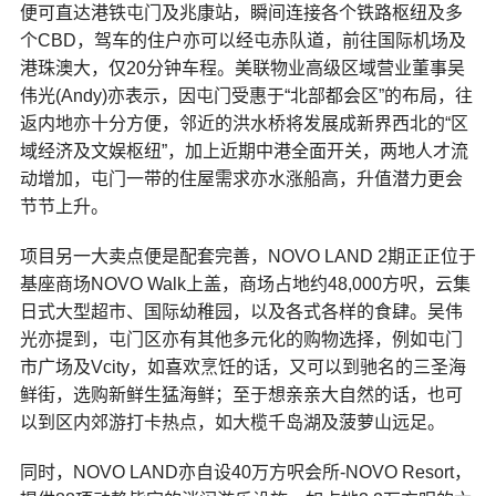
便可直达港铁屯门及兆康站，瞬间连接各个铁路枢纽及多
个CBD，驾车的住户亦可以经屯赤队道，前往国际机场及
港珠澳大，仅20分钟车程。美联物业高级区域营业董事吴
伟光(Andy)亦表示，因屯门受惠于“北部都会区”的布局，往
返内地亦十分方便，邻近的洪水桥将发展成新界西北的“区
域经济及文娱枢纽”，加上近期中港全面开关，两地人才流
动增加，屯门一带的住屋需求亦水涨船高，升值潜力更会
节节上升。
项目另一大卖点便是配套完善，NOVO LAND 2期正正位于
基座商场NOVO Walk上盖，商场占地约48,000方呎，云集
日式大型超市、国际幼稚园，以及各式各样的食肆。吴伟
光亦提到，屯门区亦有其他多元化的购物选择，例如屯门
市广场及Vcity，如喜欢烹饪的话，又可以到驰名的三圣海
鲜街，选购新鲜生猛海鲜；至于想亲亲大自然的话，也可
以到区内郊游打卡热点，如大榄千岛湖及菠萝山远足。
同时，NOVO LAND亦自设40万方呎会所-NOVO Resort，