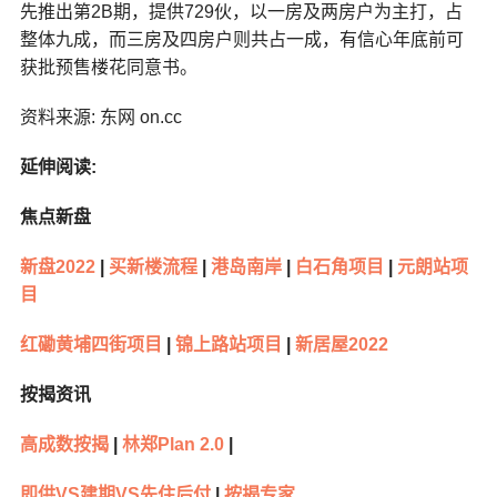
先推出第2B期，提供729伙，以一房及两房户为主打，占
整体九成，而三房及四房户则共占一成，有信心年底前可
获批预售楼花同意书。
资料来源: 东网 on.cc
延伸阅读:
焦点新盘
新盘2022
|
买新楼流程
|
港岛南岸
|
白石角项目
|
元朗站项
目
红磡黄埔四街项目
|
锦上路站项目
|
新居屋2022
按揭资讯
高成数按揭
|
林郑Plan 2.0
|
即供VS建期VS先住后付
|
按揭专家