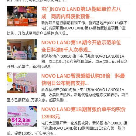
屯门NOVO LAND第1A期细单位占八
成 两周内料获批预售...
新界项目进行前期软销工作，新鸿基地产(00016)旗下
屯门兆康项目NOVO LAND第1A期首度披露项目户型
比例，开放式至两房户占整体逾八成...
NOVO LAND第1A期今开放示范单位
全日料逾8千人次参观...
新鸿基地产(00016)旗下屯门兆康NOVO LAND第1A
期，周二(19日)公布首张价单后，周三(20日)起对公众
开放示范单位。新地代理总...
NOVO LAND暂录超额认购36倍 料最
快明日公布销售安排...
新鸿基地产(00016)旗下屯门兆康NOVO LAND第1A
期，收票反应热烈。新地代理总经理陈汉麟表示，项目
至今已接获逾1万张入票，超额认购...
NOVO LAND第1B期首张价单平均呎价
13998元
屯门大型展开新一轮推售攻势，新鸿基地产(00016)旗
下兆康NOVO LAND第1B期周四(11日)公布第一张价
单，提供160伙，折实平均呎...