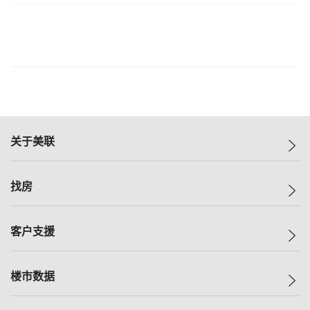
关于美联
美联集团
找房
投资者关系
集团动态
一手新房
客户支援
人才招募
买房
网站地图
上车
自助放盘
楼市数据
减价
专业经纪人
低价