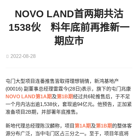
NOVO LAND首两期共沽
1538伙 料年底前再推新一
期应市
2022-08-28
屯门大型项目连番推售皆取得理想销情，新鸿基地产
(00016) 副董事总经理雷霆今(28日)表示，旗下的屯门兆康
NOVO LAND第1A期
及
第1B期
经过共6轮推售后，于不足
一个月内沽出逾1,538伙，套现逾94亿元。他预告，正加紧
准备项目2B期，并部署年底推售。
新地代理总经理陈汉麟称，项目
第1A期
及
第1B期
的整体客
源分布广泛，当中屯门区占三分之一。至于，项目年底将