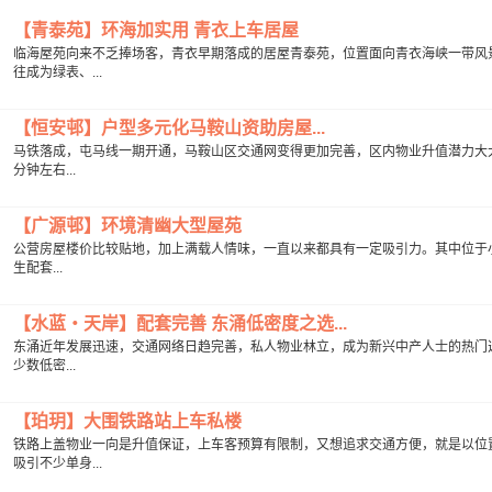
【青泰苑】环海加实用 青衣上车居屋
临海屋苑向来不乏捧场客，青衣早期落成的居屋青泰苑，位置面向青衣海峡一带风
往成为绿表、...
【恒安邨】户型多元化马鞍山资助房屋...
马铁落成，屯马线一期开通，马鞍山区交通网变得更加完善，区内物业升值潜力大大
分钟左右...
【广源邨】环境清幽大型屋苑
公营房屋楼价比较贴地，加上满载人情味，一直以来都具有一定吸引力。其中位于小
生配套...
【水蓝・天岸】配套完善 东涌低密度之选...
东涌近年发展迅速，交通网络日趋完善，私人物业林立，成为新兴中产人士的热门选
少数低密...
【珀玥】大围铁路站上车私楼
铁路上盖物业一向是升值保证，上车客预算有限制，又想追求交通方便，就是以位
吸引不少单身...