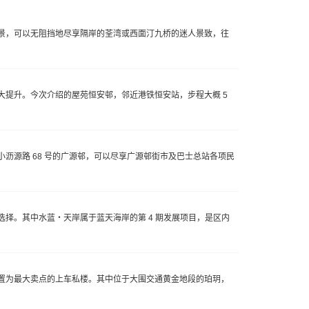
景，可以无阻挡地尽享隔岸的荃湾或西面汀九桥的迷人景致，往
提升。今次介绍的屋苑恒安邨，邻近港铁恒安站，步程大概 5
沥源路 68 号的广源邨，可以尽享广源邨街市及巴士总站各项民
择。其中水蓝・天岸属于蓝天海岸的第 4 期发展项目，是区内
置为最大卖点的上车私楼。其中位于大围交通黄金地段的珀玥，