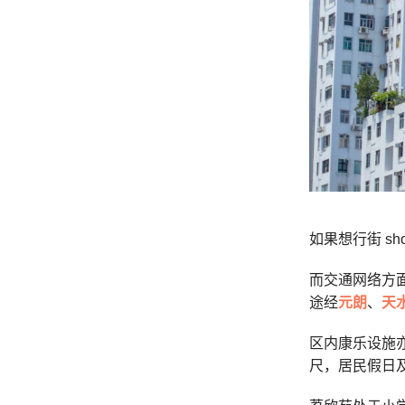
如果想行街 s
而交通网络方面
途经
元朗
、
天
区内康乐设施
尺，居民假日