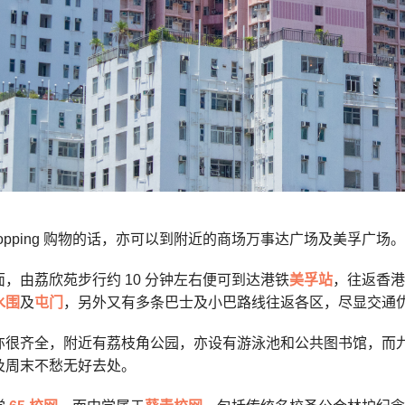
hopping 购物的话，亦可以到附近的商场万事达广场及美孚广场。
，由荔欣苑步行约 10 分钟左右便可到达港铁
美孚站
，往返香港
水围
及
屯门
，另外又有多条巴士及小巴
路线
往返各区，尽显交通
亦很齐全，附近有荔枝角公园，亦设有游泳池和公共图书馆，而
及周末不愁无好去处。