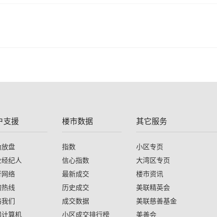
户支援
楼市数据
其它服务
助放盘
指数
小区专页
业经纪人
信心指数
大湾区专页
行网络
最新成交
楼市资讯
询热线
历史成交
美联精英会
络我们
成交数据
美联慈善基金
揭计算机
小区成交排行榜
美善会