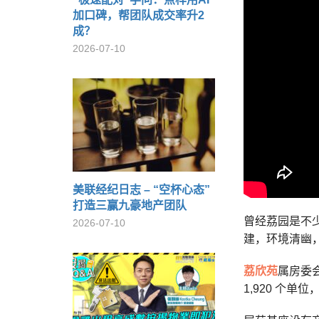
加口碑，帮团队成交率升2
成？
2026-07-10
美联经纪日志 – “空杯心态”
打造三赢九豪地产团队
曾经
荔园是不
2026-07-10
建，环境清幽
荔欣苑
属房委会
1,920 个