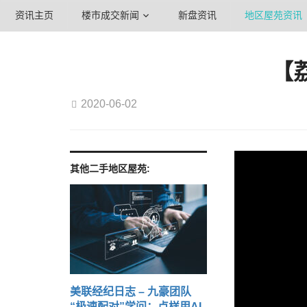
资讯主页
楼市成交新闻
新盘资讯
地区屋苑资讯
【
2020-06-02
其他二手地区屋苑:
美联经纪日志 – 九豪团队
“极速配对”学问：点样用AI