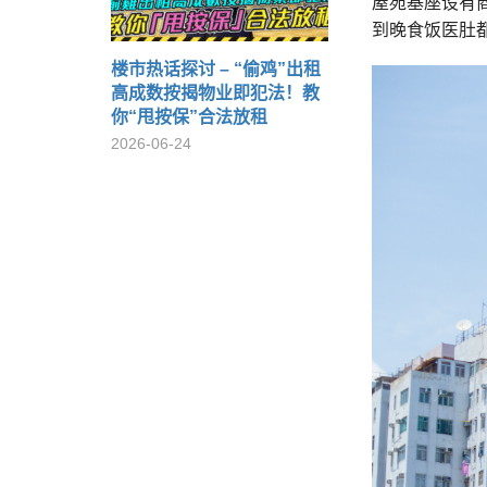
屋苑基座设有
到晚食饭医肚
楼市热话探讨 – “偷鸡”出租
高成数按揭物业即犯法！教
你“甩按保”合法放租
2026-06-24