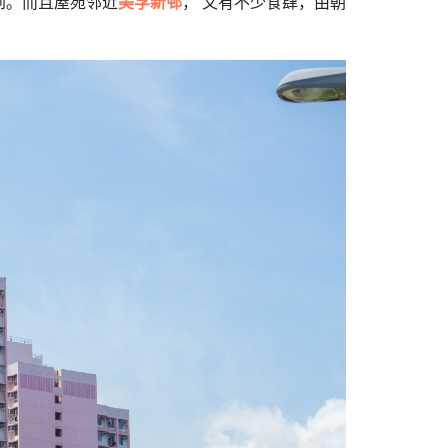
到。而且屋苑邻近
美孚新邨
， 又有不少食肆，由朝