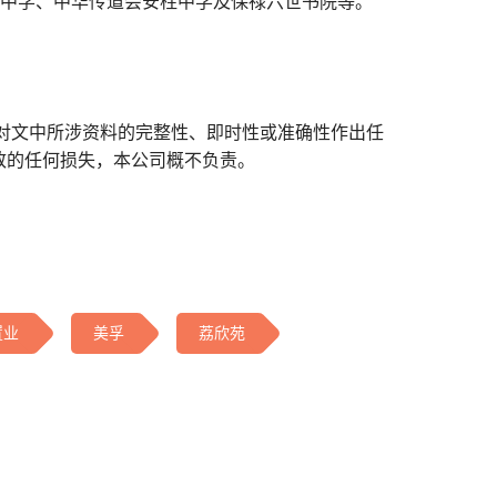
中学、中华传道会安柱中学及保禄六世书院等。
对文中所涉资料的完整性、即时性或准确性作出任
致的任何损失，本公司概不负责。
置业
美孚
荔欣苑