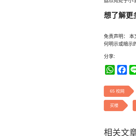
荔欣苑处于小
想了解更
免责声明： 
何明示或暗示
分享:
Wha
F
65 校网
买楼
相关文章