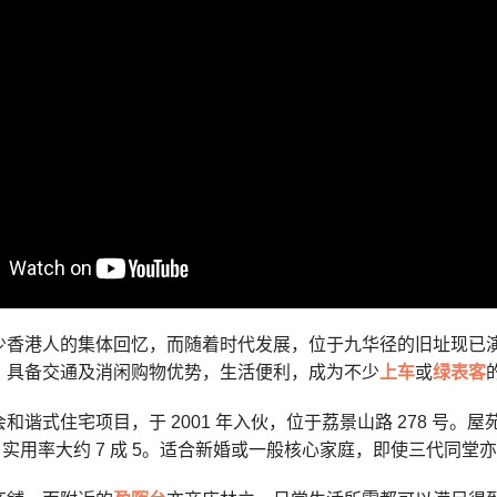
少香港人的集体回忆，而随着时代发展
，
位于九华径的旧址现已
，具备交通及消闲购物优势，生活便利，成为不少
上车
或
绿表客
和谐式住宅项目，于 2001 年入伙，位于荔景山路 278 号。屋苑一
单位，实用率大约 7 成 5。适合新婚或一般核心家庭，即使三代同堂