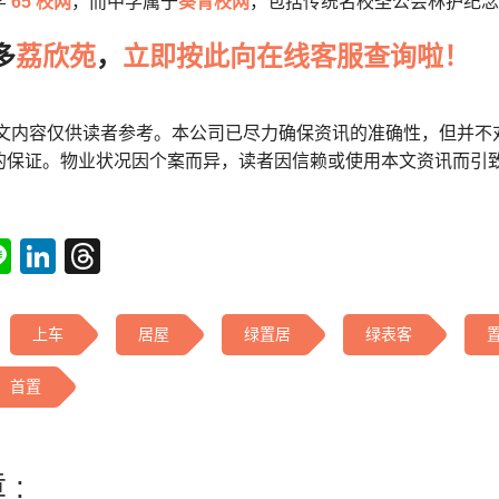
学
65 校网
，而中学属于
葵青校网
，包括传统名校圣公会林护纪念
多
荔欣苑
，
立即按此向在线客服查询啦！
本文内容仅供读者参考。本公司已尽力确保资讯的准确性，但并不
的保证。物业状况因个案而异，读者因信赖或使用本文资讯而引
tsApp
acebook
Line
LinkedIn
Threads
上车
居屋
绿置居
绿表客
首置
 :