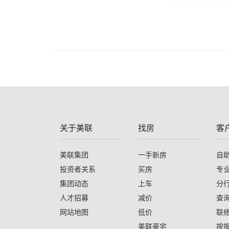
关于美联
找房
客
美联集团
一手新房
自
投资者关系
买房
专
集团动态
上车
分
人才招募
减价
查
网站地图
低价
联
美联豪宅
按