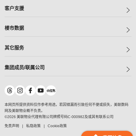
集团动态
一手新房
客户支援
人才招募
买房
网站地图
上车
自助放盘
楼市数据
减价
专业经纪人
低价
分行网络
指数
其它服务
美联豪宅
查询热线
信心指数
独家楼盘
联络我们
最新成交
小区专页
租房
集团成员/联属公司
按揭计算机
历史成交
大湾区专页
居屋专页
负担能力计算机
成交数据
楼市资讯
买卖流程
美联物业
转按计算机
小区成交排行榜
美联精英会
鋑联控股
*
缴款方式
地区百科
美联慈善基金
美联工商铺
*
本网页所提供资料仅作参考用途。若因错漏而引致任何不便或损失，美联数码
美善会
美联中国
网及美联物业概不负责。
地产经纪人管理协会
©
2026
美联物业代理有限公司牌照号码C-000982及或其有联系公司
美联澳门
申报已递交的购楼开盘
免责声明
私隐政策
Cookie政策
美联金融集团