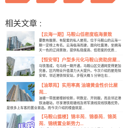
相关文章 :
【云海一期】马鞍山低密度临海景致
要数有靓景、有配套的私人屋苑，位于马鞍山的云海一
期一定榜上有名。云海临海而建，面向吐露港，坐拥海
天一色的辽阔景致，提供私隐度高、低密度的优质...
【恒安邨】户型多元化马鞍山资助房屋...
马铁落成，屯马线一期开通，马鞍山区交通网变得更加
完善，区内物业升值潜力大大提升。今次介绍的屋苑恒
安邨，邻近港铁恒安站，步程大概 5 分钟左右...
【油翠苑】实用率高 油塘黄金性价比屋
苑...
油塘一带居屋楼龄较新，呎数足、开则靓，而且邻近港
铁油塘站，尽享港铁观塘线及将军澳线双线铁路优势，
是很多上车客的置业首选。而今次介绍的楼盘就是...
【马鞍山揾楼】锦丰苑．锦泰苑．锦英
苑．锦绣置业新势力...