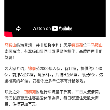
马鞍山
临海景观，并非私楼专利！居屋
锦泰苑
位于
马鞍山
南面海滨，有翠绿山景同吐露港景色相伴，高质居屋非佢
莫属！
为大家介绍，
锦泰
苑2000年入伙，有12座，提供约3,440
伙，前排A至G座，每层8伙，后排H至M座，每层6伙，这
里楼高约40层，变相令更多单位享有开扬景观。
除此之外，
锦泰苑
附近行车流量不算高，平日人流清简，
海滨长廊更是住客最爱休闲选择，每日都望住无敌大海
景，住得更加写意。