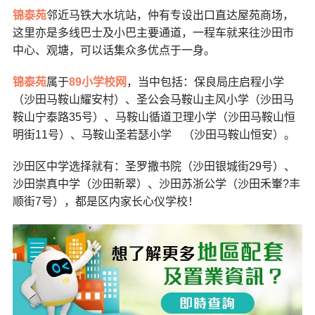
锦泰苑
邻近马铁大水坑站，仲有专设出口直达屋苑商场，
这里亦是多线巴士及小巴主要通道，一程车就来往沙田市
中心、观塘，可以话集众多优点于一身。
锦泰苑
属于
89小学校网
，当中包括：保良局庄启程小学
（沙田马鞍山耀安村）、圣公会马鞍山主风小学（沙田马
鞍山宁泰路35号）、马鞍山循道卫理小学（沙田马鞍山恒
明街11号）、马鞍山圣若瑟小学 （沙田马鞍山恒安）。
沙田区中学选择就有：圣罗撒书院（沙田银城街29号）、
沙田崇真中学（沙田新翠）、沙田苏浙公学（沙田禾輋?丰
顺街7号），都是区内家长心仪学校！