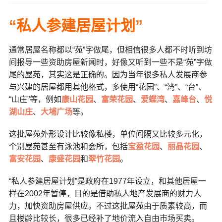
“私人参建居屋计划”
通常居屋名称都以“苑”字做尾，但相信很多人都不时听到坊
间报导一些资助房屋新闻时，好像又听到一些不是“苑”字做
尾的屋苑，其实这是正确的。因为当年很多私人发展商参
与兴建的居屋都用其他格式，多使用“花园”、“湾”、“台”、
“山庄”等，例如
康山花园
、
富荣花园
、
爱蝶湾
、
嘉峰台
、
悦
湖山庄
、
大埔广场
等。
这批屋苑外形设计比较像私楼，单位间隔又比较多元化，
个别屋苑甚至有泳池和会所，包括
宝盈花园
、
丽晶花园
、
富安花园
、
康盛花园
和
翠竹花园
。
“私人参建居屋计划”是政府在1977年设立，和其他居屋一
样在2002年暂停，目的是借助私人地产发展商的财力人
力，加快资助房屋供应。不过这批屋苑由于质素较高，而
且楼龄比较长，很多已经补了地价流入自由市场买卖。