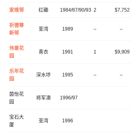
家维邨
红磡
1984/87/90/93
2
$7,752
祈德尊
荃湾
1989
–
–
新邨
伟景花
青衣
1991
1
$9,909
园
乐年花
深水埗
1995
–
–
园
茵怡花
将军澳
1996/97
园
宝石大
荃湾
1996
厦