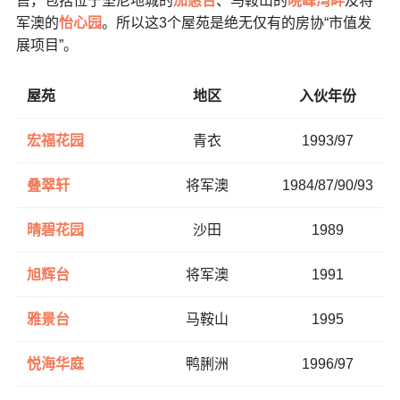
售，包括位于坚尼地城的
加惠台
、马鞍山的
晓峰湾畔
及将
军澳的
怡心园
。所以这3个屋苑是绝无仅有的房协“市值发
展项目”。
屋苑
地区
入伙年份
宏福花园
青衣
1993/97
叠翠轩
将军澳
1984/87/90/93
晴碧花园
沙田
1989
旭辉台
将军澳
1991
雅景台
马鞍山
1995
悦海华庭
鸭脷洲
1996/97