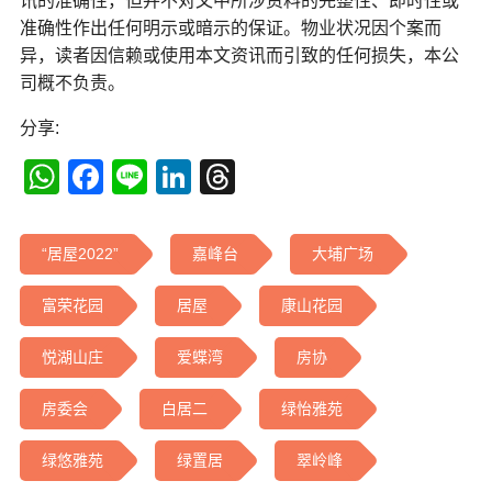
讯的准确性，但并不对文中所涉资料的完整性、即时性或
准确性作出任何明示或暗示的保证。物业状况因个案而
异，读者因信赖或使用本文资讯而引致的任何损失，本公
司概不负责。
分享:
WhatsApp
Facebook
Line
LinkedIn
Threads
“居屋2022”
嘉峰台
大埔广场
富荣花园
居屋
康山花园
悦湖山庄
爱蝶湾
房协
房委会
白居二
绿怡雅苑
绿悠雅苑
绿置居
翠岭峰