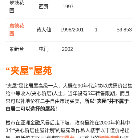
翠塘花
西贡
1997
园
启德花
黄大仙
1998/2001
1
$9,853
园
景新台
屯门
2002
“
夹屋
”
屋苑
“夹屋”是比居屋高级一点，大概在90年代房协以优惠价出售
给中等收入(夹心阶层)人士，当年设有5年转售限期，而且
只可以补地价在二手自由市场买卖，
所以“夹屋”并不属于
白居二可以选择的屋苑！
楼市在亚洲金融风暴后走下坡，政府最终在2000年将其中
3个“夹心阶层住屋计划”的屋苑改作私人楼宇以市值价格出