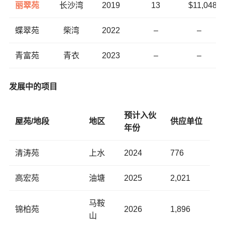
丽翠苑
长沙湾
2019
13
$11,048
蝶翠苑
柴湾
2022
–
–
青富苑
青衣
2023
–
–
发展中的项目
预计入伙
屋苑/地段
地区
供应单位
年份
清涛苑
上水
2024
776
高宏苑
油塘
2025
2,021
马鞍
锦柏苑
2026
1,896
山