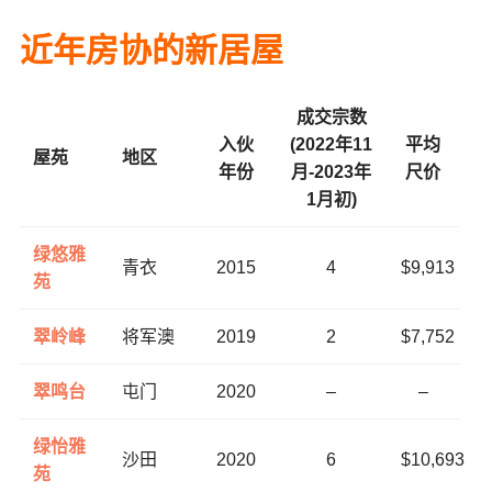
近年房协的新居屋
成交宗数
入伙
(2022年11
平均
屋苑
地区
年份
月-2023年
尺价
1月初)
绿悠雅
青衣
2015
4
$9,913
苑
翠岭峰
将军澳
2019
2
$7,752
翠鸣台
屯门
2020
–
–
绿怡雅
沙田
2020
6
$10,693
苑