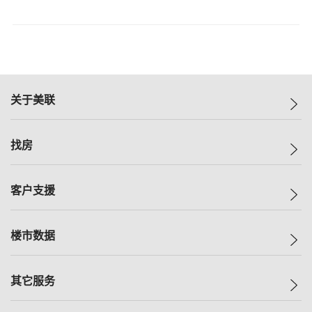
关于美联
美联集团
找房
投资者关系
集团动态
一手新房
客户支援
人才招募
买房
网站地图
上车
自助放盘
楼市数据
减价
专业经纪人
低价
分行网络
指数
其它服务
美联豪宅
查询热线
信心指数
独家楼盘
联络我们