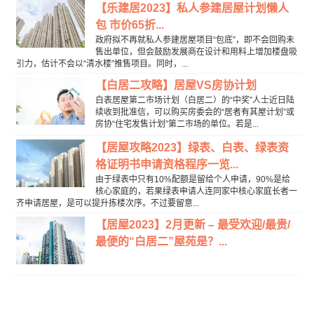
【乐建居2023】私人参建居屋计划懒人
包 市价65折...
政府拟不再就私人参建居屋项目“包底”，即不会回购未
售出单位，但会鼓励发展商在设计和用料上增加楼盘吸
引力，估计不会以“清水楼”推售项目。同时，...
【白居二攻略】居屋VS房协计划
白表居屋第二市场计划（白居二）的“中奖”人士近日陆
续收到批准信，可以购买房委会的“居者有其屋计划”或
房协“住宅发售计划”第二市场的单位。若是...
【居屋攻略2023】绿表、白表、绿表资
格证明书申请资格程序一览...
由于绿表中只有10%配额是留给个人申请，90%是给
核心家庭的，若果绿表申请人连同家中核心家庭长者一
齐申请居屋，是可以提升拣楼次序。不过要留意...
【居屋2023】2月更新 – 最受欢迎/最贵/
最便的“白居二”屋苑是？...