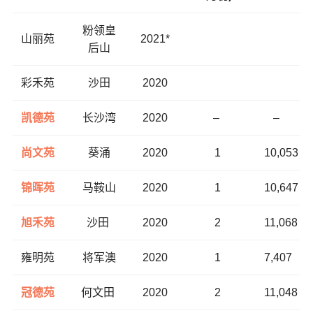
粉领皇
山丽苑
2021*
后山
彩禾苑
沙田
2020
凯德苑
长沙湾
2020
–
–
尚文苑
葵涌
2020
1
10,053
锦晖苑
马鞍山
2020
1
10,647
旭禾苑
沙田
2020
2
11,068
雍明苑
将军澳
2020
1
7,407
冠德苑
何文田
2020
2
11,048