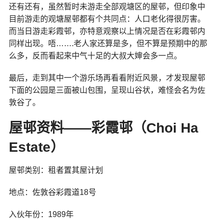
还有还有，虽然暂时未游走全部观塘区的屋邨，但印象中
目前游走的观塘屋邨都有个共同点：人口老化得很厉害。
而当日游走彩霞邨，亦特意观察以上情况是否在彩霞邨内
同样出现。唔…….老人家还算是多，但不算是预期中的那
么多，反而看起来中气十足的大叔大婶会多一点。
最后，走到其中一个游乐场再看看附近风景，才发现屋邨
下面的公园是三面被山包围，呈现山谷状，难怪会名为佐
敦谷了。
屋邨资料——彩霞邨（Choi Ha
Estate）
屋邨类别：租者置其屋计划
地点：佐敦谷彩霞道18号
入伙年份：1989年