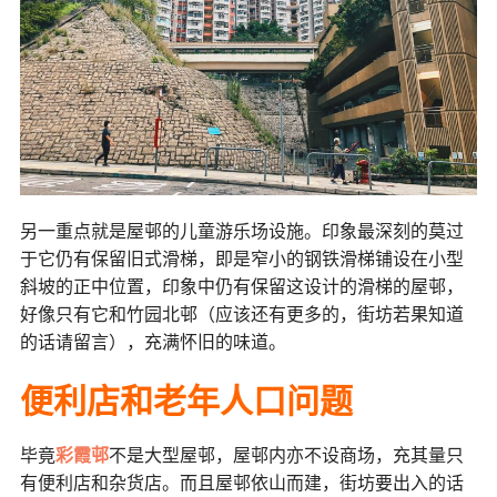
另一重点就是屋邨的儿童游乐场设施。印象最深刻的莫过
于它仍有保留旧式滑梯，即是窄小的钢铁滑梯铺设在小型
斜坡的正中位置，印象中仍有保留这设计的滑梯的屋邨，
好像只有它和竹园北邨（应该还有更多的，街坊若果知道
的话请留言），充满怀旧的味道。
便利店和老年人口问题
毕竟
彩霞邨
不是大型屋邨，屋邨内亦不设商场，充其量只
有便利店和杂货店。而且屋邨依山而建，街坊要出入的话