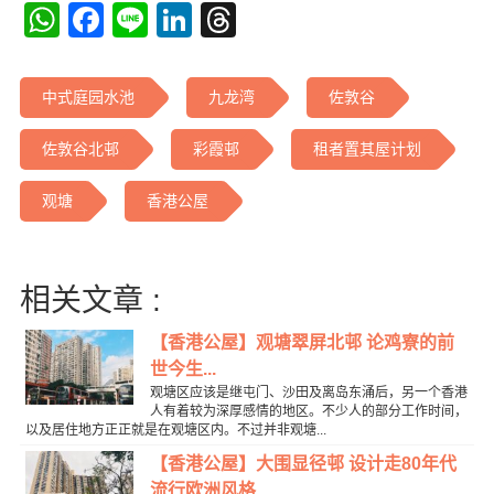
WhatsApp
Facebook
Line
LinkedIn
Threads
中式庭园水池
九龙湾
佐敦谷
佐敦谷北邨
彩霞邨
租者置其屋计划
观塘
香港公屋
相关文章 :
【香港公屋】观塘翠屏北邨 论鸡寮的前
世今生...
观塘区应该是继屯门、沙田及离岛东涌后，另一个香港
人有着较为深厚感情的地区。不少人的部分工作时间，
以及居住地方正正就是在观塘区内。不过并非观塘...
【香港公屋】大围显径邨 设计走80年代
流行欧洲风格...