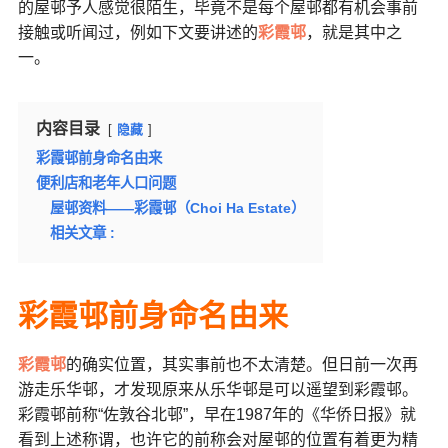
的屋邨予人感觉很陌生，毕竟不是每个屋邨都有机会事前
接触或听闻过，例如下文要讲述的
彩霞邨
，就是其中之
一。
内容目录
隐藏
彩霞邨前身命名由来
便利店和老年人口问题
屋邨资料——彩霞邨（Choi Ha Estate）
相关文章 :
彩霞邨前身命名由来
彩霞邨
的确实位置，其实事前也不太清楚。但日前一次再
游走乐华邨，才发现原来从乐华邨是可以遥望到彩霞邨。
彩霞邨前称“佐敦谷北邨”，早在1987年的《华侨日报》就
看到上述称谓，也许它的前称会对屋邨的位置有着更为精