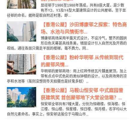
显径邨于1986至1988年落成，共有8座大厦，是少数
有齐Y2、Y3及Y4型大厦建筑设计的公共屋邨。至于显
径邨的命名，据称是取自附近村落，即...
【香港公屋】沙田博康邨之探索：特色商
场、水池与风情街市...
博康邨商场采用半露天式设计，不设冷气，整齐的圆拱
形白色天幕甚具线条美，错层设计引入自然光及开扬的
视线，通往各层只需走半层的楼梯，毫不费力，同...
【香港公屋】粉岭华明邨 从传统到现代
的屋邨风情...
华明邨的屋邨商场：用上红砖传统瓦片舖盖屋顶，加上
带有点点中式色彩的类似钟楼的设计，以及商场旁的凉
亭和水池等（虽则没想到冬天拍摄也是好鬼多蚊）...
【香港公屋】马鞍山恒安邨 中式庭园曾
获建筑奖 首创屋邨地下大堂设信箱？...
恒安邨全邨共有7幢大厦，分别为恒峰楼、恒海楼、恒
江楼、恒山楼、恒星楼、恒日楼、恒月楼，名字均以大
自然元素命名。事实上，恒安邨话虽位于马鞍山市...