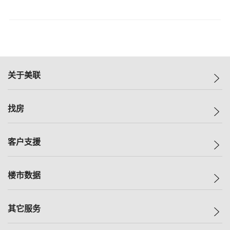
关于美联
美联集团
找房
投资者关系
集团动态
一手新房
客户支援
人才招募
买房
网站地图
上车
自助放盘
楼市数据
减价
专业经纪人
低价
分行网络
指数
其它服务
美联豪宅
查询热线
信心指数
独家楼盘
联络我们