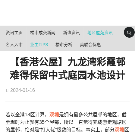
资讯主页
楼市成交新闻
新盘资讯
地区屋苑资讯
名人入市
业主TIPS
楼市分析
美联会优惠
【香港公屋】九龙湾彩霞邨
难得保留中式庭园水池设计
2024-01-16
若以全港18区计算，
观塘
是拥有最多公共屋邨的地区，截
至现时为止就有35个屋邨，所以一直觉得完成游走观塘区
的屋邨，绝对是“打大佬”级数的目标。事实上，部分
观塘
区