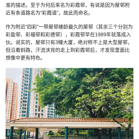
准的描述。至于为何后来名为彩霞邨，有说是因为屋邨附
近有条道路名为“彩霞道”，故此而命名。
作为附近“四彩”一带屋邨楼龄最久的屋邨（其余三个分别为
彩盈邨、彩福邨和彩德邨），彩霞邨早在1989年就落成入
伙。说实的，屋邨只有3幢大厦，绝对称不上是大型屋邨，
但沿着斜路，汗流浃背的走上到彩霞邨后，才发现里面比
想像中更有特色。