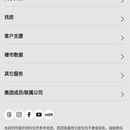
美联集团
找房
投资者关系
集团动态
一手新房
客户支援
人才招募
买房
网站地图
上车
自助放盘
楼市数据
减价
专业经纪人
低价
分行网络
指数
其它服务
美联豪宅
查询热线
信心指数
独家楼盘
联络我们
最新成交
小区专页
租房
集团成员/联属公司
按揭计算机
历史成交
大湾区专页
居屋专页
负担能力计算机
成交数据
楼市资讯
买卖流程
美联物业
转按计算机
小区成交排行榜
美联精英会
鋑联控股
*
缴款方式
地区百科
美联慈善基金
美联工商铺
*
本网页所提供资料仅作参考用途。若因错漏而引致任何不便或损失，美联数码