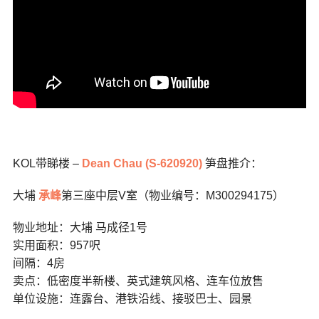
KOL带睇楼 –
Dean Chau (S-620920)
笋盘推介：
大埔
承峰
第三座中层V室（物业编号：M300294175）
物业地址：大埔 马成径1号
实用面积：957呎
间隔：4房
卖点：低密度半新楼、英式建筑风格、连车位放售
单位设施：连露台、港铁沿线、接驳巴士、园景