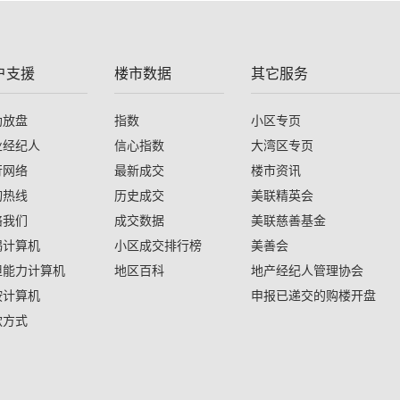
户支援
楼市数据
其它服务
助放盘
指数
小区专页
业经纪人
信心指数
大湾区专页
行网络
最新成交
楼市资讯
询热线
历史成交
美联精英会
络我们
成交数据
美联慈善基金
揭计算机
小区成交排行榜
美善会
担能力计算机
地区百科
地产经纪人管理协会
按计算机
申报已递交的购楼开盘
款方式