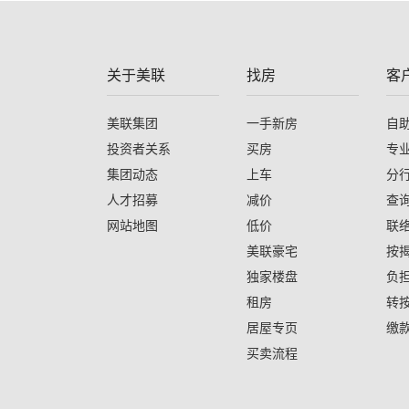
关于美联
找房
客
美联集团
一手新房
自
投资者关系
买房
专
集团动态
上车
分
人才招募
减价
查
网站地图
低价
联
美联豪宅
按
独家楼盘
负
租房
转
居屋专页
缴
买卖流程