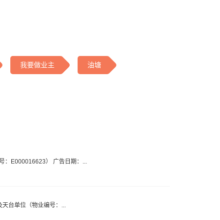
我要做业主
油塘
：E000016623） 广告日期：...
园特色及天台单位（物业编号：...