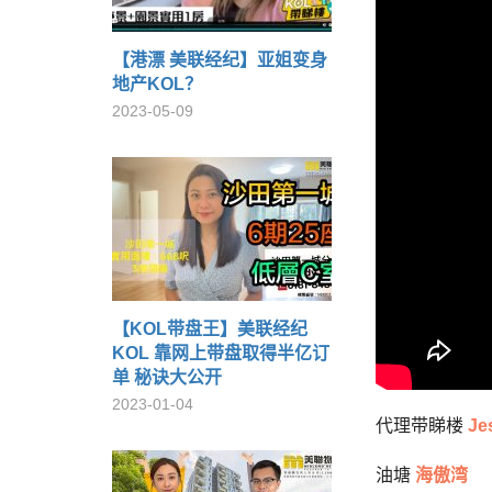
【港漂 美联经纪】亚姐变身
地产KOL？
2023-05-09
【KOL带盘王】美联经纪
KOL 靠网上带盘取得半亿订
单 秘诀大公开
2023-01-04
代理带睇楼
Je
油塘
海傲湾