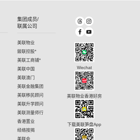
集团成员/
联属公司
美联物业
鋑联控股
*
美联工商铺
*
Wechat
美联中国
美联澳门
美联金融集团
美联移民顾问
美联物业香港好房
美联升学顾问
美联测量师行
香港置业
下载美联笋盘App
经络按揭
美联会