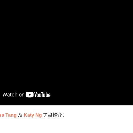
ss Tang
及
Katy Ng
笋盘推介：