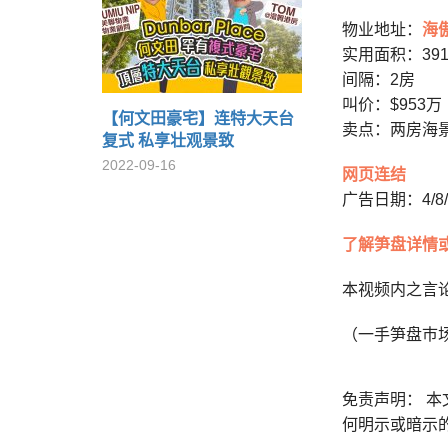
物业地址：
海
实用面积：39
间隔：2房
叫价：$953万
【何文田豪宅】连特大天台
卖点：两房海
复式 私享壮观景致
2022-09-16
网页连结
广告日期：4/8/
了解笋盘详情
本视频内之言
（一手笋盘巿
免责声明： 
何明示或暗示