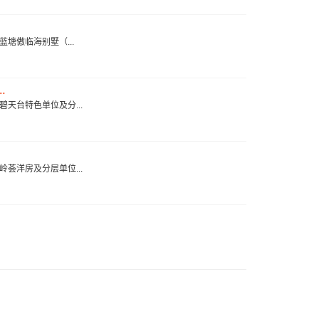
地址：蓝塘傲临海别墅（...
.
地址：泓碧天台特色单位及分...
地址：骏岭荟洋房及分层单位...