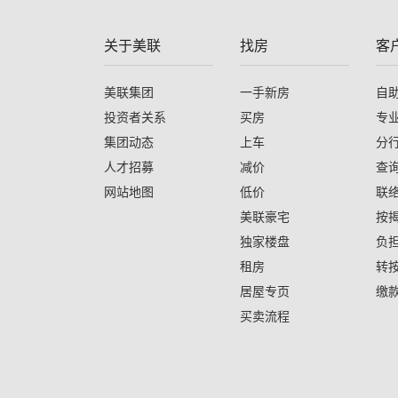
关于美联
找房
客
美联集团
一手新房
自
投资者关系
买房
专
集团动态
上车
分
人才招募
减价
查
网站地图
低价
联
美联豪宅
按
独家楼盘
负
租房
转
居屋专页
缴
买卖流程