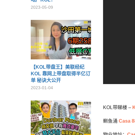
2023-05-09
【KOL带盘王】美联经纪
KOL 靠网上带盘取得半亿订
单 秘诀大公开
2023-01-04
KOL带睇楼 –
K
鲗鱼涌
Casa 8
物业地址：
Ca