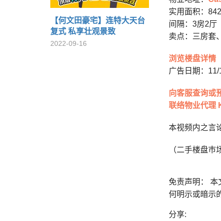
实用面积：84
【何文田豪宅】连特大天台
间隔：3房2厅
复式 私享壮观景致
卖点：三房套
2022-09-16
浏览楼盘详情
广告日期：11/1
向客服查询或
联络物业代理 Ke
本视频内之言
（二手楼盘巿
免责声明： 
何明示或暗示
分享: