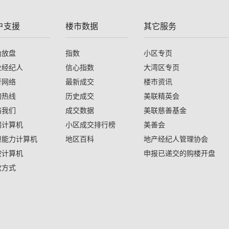
户支援
楼市数据
其它服务
助放盘
指数
小区专页
业经纪人
信心指数
大湾区专页
行网络
最新成交
楼市资讯
询热线
历史成交
美联精英会
络我们
成交数据
美联慈善基金
揭计算机
小区成交排行榜
美善会
担能力计算机
地区百科
地产经纪人管理协会
按计算机
申报已递交的购楼开盘
款方式