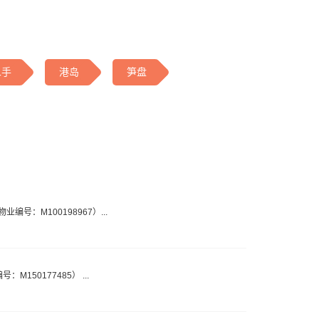
二手
港岛
笋盘
物业编号：M100198967）...
：M150177485） ...