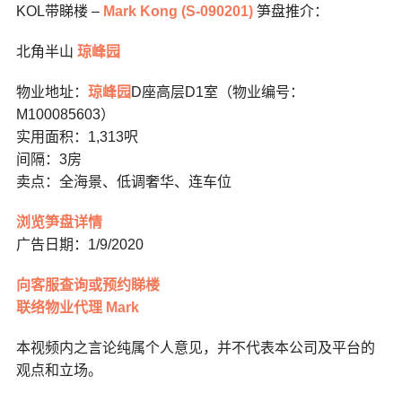
KOL带睇楼 –
Mark Kong (S-090201)
笋盘推介：
北角半山
琼峰园
物业地址：
琼峰园
D座高层D1室（物业编号：
M100085603）
实用面积：1,313呎
间隔：3房
卖点：全海景、低调奢华、连车位
浏览笋盘详情
广告日期：1/9/2020
向客服查询或预约睇楼
联络物业代理 Mark
本视频内之言论纯属个人意见，并不代表本公司及平台的
观点和立场。