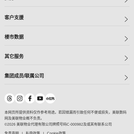
投资者关系
集团动态
一手新房
客户支援
人才招募
买房
网站地图
上车
自助放盘
楼市数据
减价
专业经纪人
低价
分行网络
指数
其它服务
美联豪宅
查询热线
信心指数
独家楼盘
联络我们
最新成交
小区专页
租房
集团成员/联属公司
按揭计算机
历史成交
大湾区专页
居屋专页
负担能力计算机
成交数据
楼市资讯
买卖流程
美联物业
转按计算机
小区成交排行榜
美联精英会
鋑联控股
*
缴款方式
地区百科
美联慈善基金
美联工商铺
*
本网页所提供资料仅作参考用途。若因错漏而引致任何不便或损失，美联数码
美善会
美联中国
网及美联物业概不负责。
地产经纪人管理协会
©
2026
美联物业代理有限公司牌照号码C-000982及或其有联系公司
美联澳门
申报已递交的购楼开盘
免责声明
私隐政策
Cookie政策