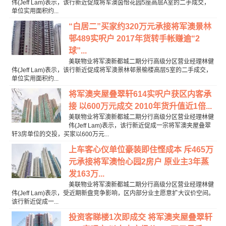
伟(Jeff Lam)表示，该行新近促成将军澳茵怡花园5座高层A室的二手成交，
单位实用面积约...
“白居二”买家约320万元承接将军澳景林
邨489实呎户 2017年货转手帐赚逾“2
球”...
美联物业将军澳新都城二期分行高级分区营业经理林健
伟(Jeff Lam)表示，该行新近促成将军澳景林邨景榆楼高层5室的二手成交，
单位实用面积约...
将军澳夹屋叠翠轩614实呎户获区内客承
接 以600万元成交 2010年货升值近1倍...
美联物业将军澳新都城二期分行高级分区营业经理林健
伟(Jeff Lam)表示，该行新近促成一宗将军澳夹屋叠翠
轩3房单位的交投，买家以600万元...
上车客心仪单位豪装即住悭成本 斥465万
元承接将军澳怡心园2房户 原业主3年蒸
发163万...
美联物业将军澳新都城二期分行高级分区营业经理林健
伟(Jeff Lam)表示，受近期新盘竞争影响，区内部分业主愿意扩大议价空间。
该行新近促成一...
投资客睇楼1次即成交 将军澳夹屋叠翠轩