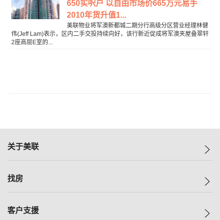
650实呎户 以自由市场价665万元易手
2010年货升值1...
美联物业将军澳新都城二期分行高级分区营业经理林健
伟(Jeff Lam)表示，区内二手交投持续向好，该行新近促成将军澳夹屋叠翠轩
2座高层E室的...
关于美联
美联集团
找房
投资者关系
集团动态
一手新房
客户支援
人才招募