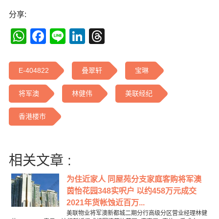
分享:
WhatsApp
Facebook
Line
LinkedIn
Threads
E-404822
叠翠轩
宝琳
将军澳
林健伟
美联经纪
香港楼市
相关文章 :
为住近家人 同屋苑分支家庭客购将军澳
茵怡花园348实呎户 以约458万元成交
2021年货帐蚀近百万...
美联物业将军澳新都城二期分行高级分区营业经理林健