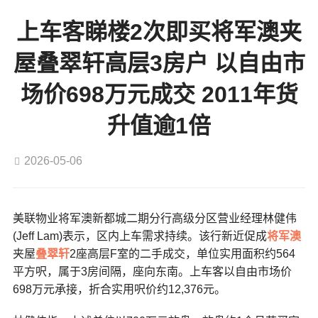
上车客睇楼2次即买将军澳夹
屋叠翠轩高层3房户 以自由市
场价698万元成交 2011年货
升值逾1倍
2026-05-06
美联物业将军澳新都城二期分行高级分区营业经理林健伟
(Jeff Lam)表示，区内上车需求持续。该行新近促成
将军澳
夹屋
叠翠轩
2座高层F室的二手成交，单位实用面积约564
平方呎，属于3房间隔，座向东南。上车客以自由市场价
698万元承接，折合实用呎价约12,376元。