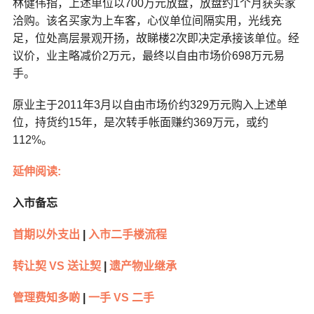
林健伟指，上述单位以700万元放盘，放盘约1个月获买家
洽购。该名买家为上车客，心仪单位间隔实用，光线充
足，位处高层景观开扬，故睇楼2次即决定承接该单位。经
议价，业主略减价2万元，最终以自由市场价698万元易
手。
原业主于2011年3月以自由市场价约329万元购入上述单
位，持货约15年，是次转手帐面赚约369万元，或约
112%。
延伸阅读:
入市备忘
首期以外支出
|
入市二手楼流程
转让契 VS 送让契
|
遗产物业继承
管理费知多啲
|
一手 VS 二手