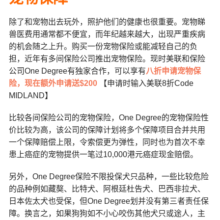
除了和宠物出去玩外，照护他们的健康也很重要。宠物睇
兽医费用通常都不便宜，而年纪越来越大，出现严重疾病
的机会随之上升。购买一份宠物保险或能减轻自己的负
担，近年有多间保险公司推出宠物保险。现时美联和保险
公司One Degree有独家合作，可以享有
八折申请宠物保
险，现在额外申请送$200
【申请时输入美联8折Code
MIDLAND】
比较各间保险公司的宠物保险，One Degree的宠物保险性
价比较为高，该公司的保障计划将多个保障项目合并共用
一个保障赔偿上限，令索偿更为弹性，同时也为首次不幸
患上癌症的宠物提供一笔过10,000港元癌症现金赔偿。
另外，One Degree保险不限投保犬只品种，一些比较危险
的品种例如藏獒、比特犬、阿根廷杜告犬、巴西非拉犬、
日本佐太犬也受保，但One Degree划并没有第三者责任保
障。换言之，如果狗狗如不小心咬伤其他犬只或途人，主