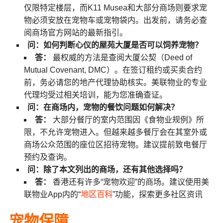
仅限特定楼层，而K11 Musea和大部分商场则要求宠
物必须安放在宠物车或宠物袋内。出发前，请务必查
阅商场官方网站的最新指引。
问：如何判断心仪的屋苑大厦是否可以饲养宠物？
答：
最权威的方法是查阅大厦公契（Deed of
Mutual Covenant, DMC）。在签订租约或买卖合约
前，务必请您的地产代理协助核实。美联物业的专业
代理均受过相关培训，能为您准确查证。
问：在商场内，宠物的餐饮问题如何解决？
答：
大部分餐厅的室内范围因《食物业规例》所
限，不允许宠物进入。但越来越多餐厅会在其室外或
商场公众范围的座位区招待宠物。建议提前致电餐厅
预约及查询。
问：除了本文列出的商场，还有其他选择吗？
答：
香港还有许多“宠物欢迎”的商场。建议使用美
联物业App内的“
地区百科
”功能，探索更多社区资讯
宠物保障