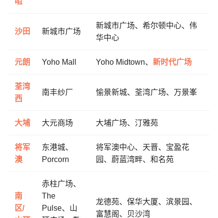
咀
新城市广场、希尔顿中心、伟
沙田
新城市广场
华中心
元朗
Yoho Mall
Yoho Midtown、
新时代广场
荃湾
南丰纱厂
愉景新城、荃湾广场、万景峯
西
大埔
大元商场
大埔广场、汀雅苑
将军
东港城、
将军澳中心、天晋、宝盈花
澳
Porcorn
园、蔚蓝湾畔、和名苑
赤柱广场、
南
The
龙德苑、保华大厦、滨景园、
区/
Pulse、山
富慧阁、贝沙湾