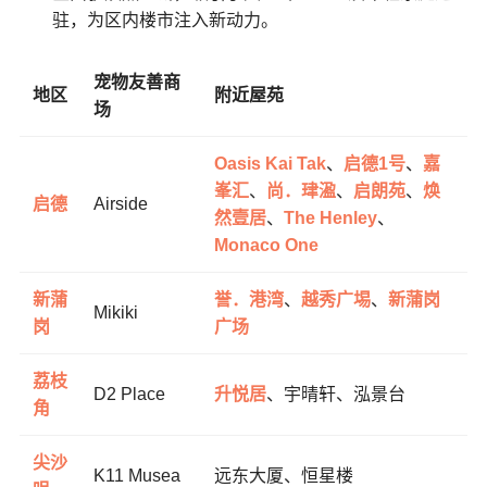
驻，为区内楼市注入新动力。
宠物友善商
地区
附近屋苑
场
Oasis Kai Tak
、
启德1号
、
嘉
峯汇
、
尚．珒溋
、
启朗苑
、
焕
启德
Airside
然壹居
、
The Henley
、
Monaco One
新蒲
誉．港湾
、
越秀广埸
、
新蒲岗
Mikiki
岗
广场
荔枝
D2 Place
升悦居
、宇晴轩、泓景台
角
尖沙
K11 Musea
远东大厦、恒星楼