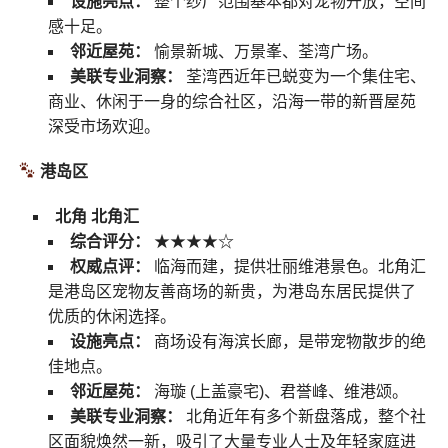
设施亮点：
整个纱厂范围基本都对宠物开放，空间
感十足。
邻近屋苑：
愉景新城、万景峯、荃湾广场。
美联专业洞察：
荃湾西近年已蜕变为一个集住宅、
商业、休闲于一身的综合社区，沿海一带的新晋屋苑
深受市场欢迎。
港岛区
北角 北角汇
综合评分：
★★★★☆
权威点评：
临海而建，提供壮丽维港景色。北角汇
是港岛区宠物友善商场的新贵，为港岛东居民提供了
优质的休闲选择。
设施亮点：
商场设有海滨长廊，是带宠物散步的绝
佳地点。
邻近屋苑：
海璇 (上盖豪宅)、君誉峰、维港颂。
美联专业洞察：
北角近年有多个新盘落成，整个社
区面貌焕然一新，吸引了大量专业人士及年轻家庭进