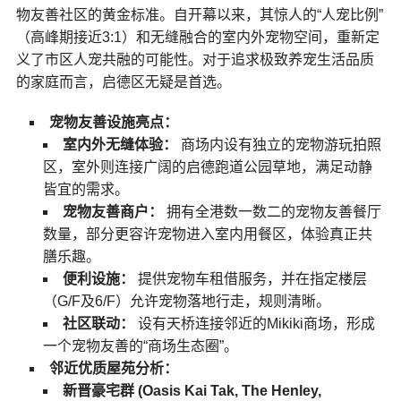
物友善社区的黄金标准。自开幕以来，其惊人的“人宠比例”
（高峰期接近3:1）和无缝融合的室内外宠物空间，重新定
义了市区人宠共融的可能性。对于追求极致养宠生活品质
的家庭而言，启德区无疑是首选。
宠物友善设施亮点：
室内外无缝体验：
商场内设有独立的宠物游玩拍照
区，室外则连接广阔的启德跑道公园草地，满足动静
皆宜的需求。
宠物友善商户：
拥有全港数一数二的宠物友善餐厅
数量，部分更容许宠物进入室内用餐区，体验真正共
膳乐趣。
便利设施：
提供宠物车租借服务，并在指定楼层
（G/F及6/F）允许宠物落地行走，规则清晰。
社区联动：
设有天桥连接邻近的Mikiki商场，形成
一个宠物友善的“商场生态圈”。
邻近优质屋苑分析：
新晋豪宅群 (Oasis Kai Tak, The Henley,