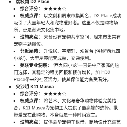
荔枝角 D2 Place
综合评分：
★★★★☆
权威点评：
以文创和周末市集闻名，D2 Place成功
吸引了大量年轻人和宠物爱好者。这里不仅是购物场
所，更是潮流文化集中地。
设施亮点：
天台设有宠物共享空间，周末市集常有
宠物主题摊位。
邻近屋苑：
升悦居、宇晴轩、泓景台 (俗称“西九四
小龙”)，大型屋苑配套成熟，交通便利。
美联专业洞察：
“西九四小龙”一直是中产家庭的热
门选择，其稳定的租务回报和楼价增长，加上D2
Place带来的社区活力，使其保值能力备受看好。
尖沙咀 K11 Musea
综合评分：
★★★★☆
权威点评：
将艺术、文化与奢华购物体验完美结
合，K11 Musea为宠物主人提供了最高端的选择。携
带爱宠在此购物，本身就是一种时尚宣言。
设施亮点：
提供豪华宠物车租借，商场设计充满艺