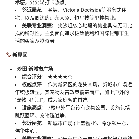
术感，处处是打卡热点。
邻近屋苑：
名铸、Victoria Dockside等服务式住
宅，以及周边的远东大厦、恒星楼等单幢物业。
美联专业洞察：
尖沙咀核心地段的物业具有无可比
拟的稀缺性，主要面向追求极致便利和国际化都市生
活的买家及投资者。
新界区
沙田 新城市广场
综合评分：
★★★★☆
权威点评：
作为新界区的龙头商场，新城市广场近
年积极转型，其宠物友善政策覆蓋面广，加上户外的
“宠物同乐园”，成为家庭客的首选。
设施亮点：
7楼户外平台设有宠物公园，设施包括
跳跃圈环、宠物隧道等。
邻近屋苑：
新城市广场 (上盖物业)、希尔顿中心、
伟华中心。
美联专业洞察：
沙田市中心一直是交通枢纽和成熟