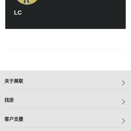
LC
关于美联
美联集团
找房
投资者关系
集团动态
一手新房
客户支援
人才招募
买房
网站地图