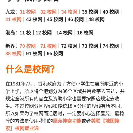
九龙：
31 校
网
｜
32
校网
｜
3
4 校网
｜
35 校网
｜
40 校网
｜
4
1 校网
｜43 校网｜45 校网｜46 校网｜48 校网
港岛：11 校｜12 校网｜14 校网｜16 校网
新界：
70 校网
｜
71 校网
｜72 校网｜73 校网｜74 校网｜
88 校网
｜91 校网｜95 校网
什么是校网？
在1981年7月，香港政府为了方便小学生在居所附近的小
学上学，所以将全港划分为36个区域并用数字去表达，并
规定全港所有的官立及资助小学也需要按照这规定去收
生。不过校网分区界线和传统18区分区的界线有所不同，
所以如果为了校网而迁居时，一定要小心选择屋苑，最稳
阵的方法是使用我们的
屋苑搜索功能
或者
美联【地图搜
索】校网置业通