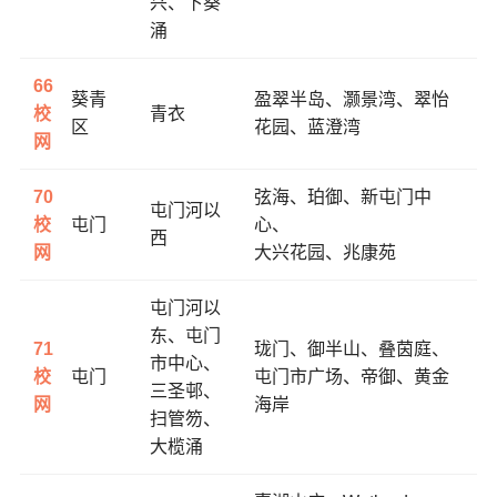
兴、下葵
涌
66
葵青
盈翠半岛、
灏景湾、
翠怡
校
青衣
区
花园、
蓝澄湾
网
70
弦海、
珀御、
新屯门中
屯门河以
校
屯门
心、
西
网
大兴花园、
兆康苑
屯门河以
东、屯门
71
珑门、御半山、叠茵庭、
市中心、
校
屯门
屯门市广场、帝御、黄金
三圣邨、
网
海岸
扫管笏、
大榄涌