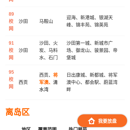
89
迎海、
新港城、
银湖天
校
沙田
马鞍山
峰、
锦丰苑、
锦英苑
网
91
沙田、火
沙田第一城、
新城市广
校
沙田
炭、马料
场、
御龙山、
骏景园、
帝
网
水、石门
堡城
95
西贡、
将
日出康城、
新都城、
将军
校
西贡
军澳、
清
澳中心、
都会駅、
蔚蓝湾
网
水湾
畔
离岛区
我要放盘
地区
覆蓋范围
热门屋苑