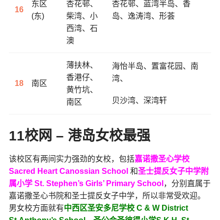
东区
杏花邨、
杏花邨、
蓝湾半岛、
香
16
(东)
柴湾、小
岛、
逸涛湾、
形荟
西湾、石
澳
薄扶林、
海怡半岛、
置富花园、
南
香港仔、
湾、
18
南区
黄竹坑、
贝沙湾、
深湾轩
南区
11校网 – 港岛女校最强
该校区有两间实力强劲的女校，包括
嘉诺撒圣心学校
Sacred Heart Canossian School
和
圣士提反女子中学附
属小学 St. Stephen’s Girls’ Primary School
，分别直属于
嘉诺撒圣心书院和圣士提反女子中学，所以非常受欢迎。
男女校方面就有
中西区圣安多尼学校 C & W District