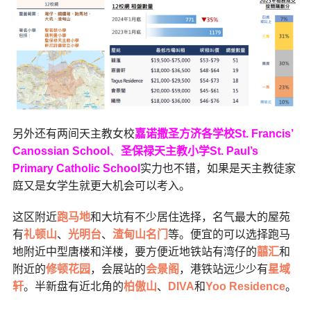
另外还有两间天主教女校
嘉诺撒圣方济各学校St. Francis’
Canossian School
、
圣保禄天主教小学St. Paul’s
Primary Catholic School
实力也不错，如果是天主教徒家
庭又是女学生就更大机会可以考入。
这区附近
跑马地
和大坑有不少居住选择，名气最大的屋苑
有
礼顿山
、
光明台
、
渣甸山名门
等。便宜的可以选择跑马
地附近中型唐楼和洋楼，要方便近地铁站有湾仔的
囍汇
和
附近的
修顿花园
，会展站的
会景阁
，港铁站远少少有
星域
轩
。半新盘有近北角的
柏傲山
、
DIVA
和
Yoo Residence
。