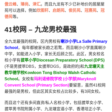
傲云峰
、
瑧尚
、
津汇
。而且九龙有不少已补地价的居屋屋
苑可以选择，例如
欣图轩
、
启朗苑
、
俊民苑
、
冠熹苑
、
冠
德苑
等。
41校网 – 九龙男校最强
全九龙最强的校网，区内男校有
喇沙小学La Salle Primary
School
，每年都被家长趋之若鹜，而且喇沙小学直属喇沙
中学，如能进入小学，家长无后顾之忧。此区，男女校名
校小学有
拔萃小学Diocesan Preparatory School (DPS)
(不是男拔萃DBS，女拔萃DGS，是政府的)和
九龙塘天主
教华德学校Kowloon Tong Bishop Walsh Catholic
School
。女校有
玛利诺修院学校 (小学部)Maryknoll
Convent School (Primary Section)
要留意，虽然41校网
最强的是男校，但此区其实女校占比较多，有3间女校。
而且这个还有多间直资/私人名校小学，包括拔萃女小学、
拔萃男书院附属小学、九龙塘宣道小学、香港培正小学、