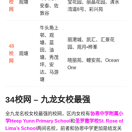
校
观塘
宝花园、
丽晶花园、
清水
安泰、佐
网
湾道8号、
彩兴苑
敦谷
牛头角上
邨、观
丽港城、
凯汇、
汇景花
塘、蓝
48
园、
观月•桦峯
田、油
校
观塘
塘、秀茂
晓丽苑、
鲤安苑、
Ocean
网
坪、安
One
达、马游
塘
34校网 – 九龙女校最强
全九龙名校女校最强的校网，区内女校有
协恩中学附属小
学Heep Yunn Primary School
和
圣罗撒学校St. Rose of
Lima’s School
两间名校，前者和协恩中学更加是结龙关