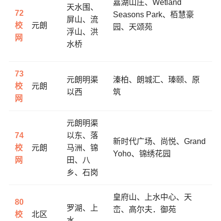
嘉湖山庄、
Wetland
天水围、
72
Seasons Park、
栢慧豪
屏山、流
校
元朗
园、
天颂苑
浮山、洪
网
水桥
73
元朗明渠
溱柏、
朗城汇、
瑧颐、
原
校
元朗
以西
筑
网
元朗明渠
74
以东、落
新时代广场、
尚悦、
Grand
校
元朗
马洲、锦
Yoho、
锦绣花园
网
田、八
乡、石岗
皇府山、
上水中心、
天
80
罗湖、上
峦、
高尔夫．御苑
校
北区
水