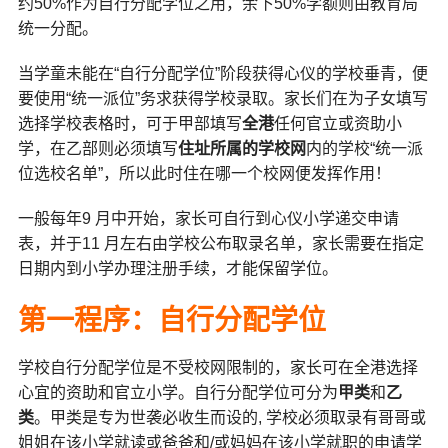
约50%作为自行分配学位之用，余下50%学额则由教育局
统一分配。
当学童未能在“自行分配学位”阶段获得心仪的学校垂青，便
要使用“统一派位”务求获得学校录取。家长们在为子女填写
选择学校表格时，可于甲部填写
全港
任何官立或资助小
学，在乙部则必须填写
住址所属的学校网
内的学校“统一派
位选校名单”，所以此时住在哪一个校网便发挥作用！
一般每年9 月中开始，家长可自行到心仪小学递交申请
表，并于11 月左右由学校公布取录名单，家长需要在指定
日期内到小学办理注册手续，才能保留学位。
第一程序：自行分配学位
学校自行分配学位是不受校网限制的，家长可在全港选择
心宜的资助和官立小学。自行分配学位可分为
甲类
和
乙
类
。甲类是专为世袭必收生而设的, 学校必须取录有哥哥或
姐姐在该小学就读或爸爸和/或妈妈在该小学就职的申请学