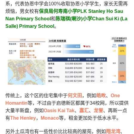
系，代表协恩中学会100%收取协恩小学学生，家长无需再
烦恼，男女校有
保良局何寿南小学PLK Stanley Ho Sau
Nan Primary School
和
陈瑞祺(喇沙)小学Chan Sui Ki (La
Salle) Primary School
。
传统上，这个区的住宅集中于
何文田
，例如
皓畋
、
One
Homantin
等
，不过由于启德新区都属于34校网，所以提供
大量半新盘，例如
Oasis Kai Tak
、
嘉汇
、
龙誉
、再新一点
有
The Henley
，
Monaco
等
，租金更加处于低水水平。
另外土瓜湾也有一些性价比比较高的屋苑，例如
翔龙湾
、