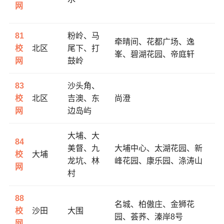
网
81
粉岭、马
牵晴间、
花都广场、
逸
校
北区
尾下、打
峯、
碧湖花园、
帝庭轩
网
鼓岭
83
沙头角、
校
北区
吉澳、东
尚澄
网
边岛屿
大埔、大
84
美督、九
大埔中心、
太湖花园、
新
校
大埔
龙坑、林
峰花园、
康乐园、
涤涛山
网
村
88
名城、
柏傲庄、
金狮花
校
沙田
大围
园、
荟荞、
溱岸8号
网