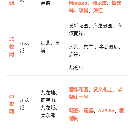
网
启德
Monaco
、
翔龙湾
、
傲云
峰
、
瑧尚
、
津汇
黄埔花园、
海逸豪园、
海
滨南岸、
35
九龙
红磡、黄
校
环海．东岸
、
半岛豪庭、
城
埔
网
启岸、
都会轩
碧华花园
、
贤文礼士
、
毕
九龙塘、
41
架山一号
、
九龙
笔架山、
校
城
九龙城、
晓荟
、
珏堡
、
AVA 55
、
根
网
美东邨
德阁