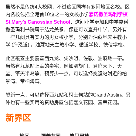
虽然不是传统4大校网，不过这区同样有多间地区名校。区
内名校包括全港首10位之一的女校小学
嘉诺撒圣玛利学校
St.Mary’s Canossian School
，这间小学更加和中学嘉诺
撒圣玛利书院属于结龙关系，保证可以直升中学。另外有
一些几间具有实力的男女校小学，分别为油蔴地天主教小
学 (海泓道) ，油蔴地天主教小学、循道学校、德信学校。
此区覆蓋主要覆蓋西九龙、尖沙咀、佐敦、油麻地一带。
当然有九龙站上盖的豪宅，例如凯旋门、君临天下、天
玺、擎天半岛等。预算少一点，可以选择奥运站附近的柏
景湾、帝柏海湾。
想新一点，可以选择西九站和柯士甸站的Grand Austin。另
外也有一些实用的资助房屋包括嘉文花园、富荣花园。
新界区