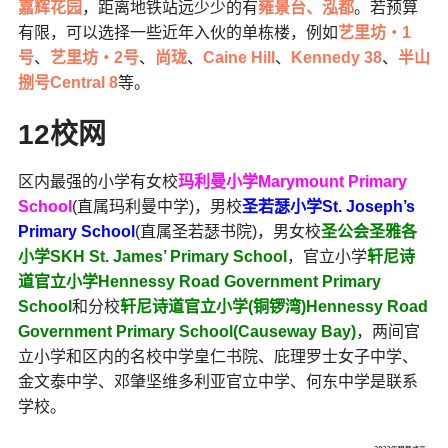
嘉辉花园
，距离地铁站远少少的有
雍景台、
泓都
。若预算
有限，可以选择一些近年入伙的单栋楼，例如
艺里坊‧1
号
、
艺里坊‧2号
、
尚珑
、
Caine Hill
、
Kennedy 38
、
半山
捌号Central 8
等。
12校网
区内最强的小学有女校
玛利曼小学Marymount Primary
School
(直属玛利曼中学)，男校
圣若瑟小学St. Joseph’s
Primary School
(直属圣若瑟书院)，男女校
圣公会圣雅各
小学SKH St. James’ Primary School
，官立小学
轩尼诗
道官立小学Hennessy Road Government Primary
School
和分校
轩尼诗道官立小学(铜锣湾)Hennessy Road
Government Primary School(Causeway Bay)
，两间官
立小学和区内的名校中学皇仁书院、庇理罗士女子中学、
金文泰中学、邓肇坚维多利亚官立中学、何东中学是联系
学校。