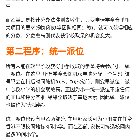
生。
而乙类则是按计分办法准则去收生，只要申请学童合乎相
关项目的要求(例如和办学团队相同宗教)，就可以获得相应
的分数。分数愈高则代表获学校取录的机会愈大。
第二程序：统一派位
所有未能在较早阶段获得小学收取的学童将会参加小一统
一派位。在这里, 所有学童会随机获电脑分配一个号码, 该
号码会在稍后时间随机排序，排序愈前，则愈早派位，派
中心仪小学的机会就愈高。正因为小一统一派位不设任何
的面试和评分基准, 结果全取决于幸运因素, 因此统一派位
也被称为“大抽奖”。
统一派位也设有甲乙两部分, 在甲部家长可为小朋友在任全
香港不限校网地拣3间小学。而在乙部, 家长可拣选校网内
最多30间小学。