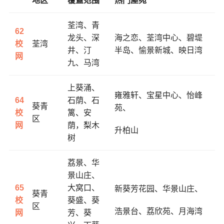
地区
覆蓋范围
热门屋苑
荃湾、青
62
龙头、深
海之恋、
荃湾中心、
碧堤
校
荃湾
井、汀
半岛、
愉景新城、
映日湾
网
九、马湾
上葵涌、
雍雅轩、
宝星中心、
怡峰
64
石荫、石
葵青
苑、
校
篱、安
区
网
荫，梨木
升柏山
树
荔景、华
景山庄、
65
大窝口、
新葵芳花园、
华景山庄、
葵青
校
葵盛、葵
区
浩景台、
荔欣苑、
月海湾
网
芳、葵