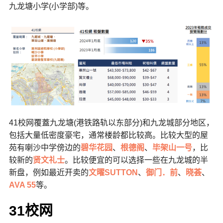
九龙塘小学(小学部)等。
41校网覆蓋九龙塘(港铁路轨以东部分)和九龙城部分地区，
包括大量低密度豪宅，通常楼龄都比较高。比较大型的屋
苑有喇沙中学傍边的
碧华花园
、
根德阁
、
毕架山一号
，比
较新的
贤文礼士
。比较便宜的可以选择一些在九龙城的半
新盘，例如最近开卖的
文曜SUTTON
、
御门．前
、
晓荟
、
AVA 55
等。
31校网