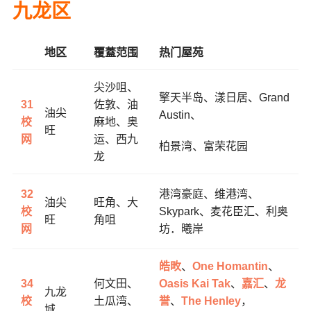
九龙区
地区
覆蓋范围
热门屋苑
尖沙咀、
擎天半岛、
漾日居、
Grand
31
佐敦、油
油尖
Austin、
校
麻地、奥
旺
网
运、西九
柏景湾、
富荣花园
龙
32
港湾豪庭、维港湾、
油尖
旺角、大
校
Skypark、麦花臣汇、利奥
旺
角咀
网
坊．曦岸
皓畋
、
One Homantin
、
34
何文田、
Oasis Kai Tak
、
嘉汇
、
龙
九龙
校
土瓜湾、
誉
、
The Henley
，
城