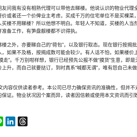
朋友问我有没有相熟代理可以带他去睇楼。他说认识的物业代理
要价或者还一个价俾业主考虑，买成千万的住宅单位不是买棵菜，
人买楼不用睇楼？所以他想不明白。年轻人不知道，买楼的人当
好准备工作，有笋盘靓楼都不识得执。
睇楼之外，亦要睇自己的“荷包”，以及银行取态。现在银行按揭
入，如果不及格，按揭成数可能会较少。有人话不怕，如果楼价上
“摸走”。千万别咁样想，银行已经预先公报不做“摸货”生意，即
价上升，而自己就要挞订，到时真系“喊都无谓”，唯有怨自己未
本文内容仅供读者参考。本公司已尽力确保资讯的准确性，但并不
的保证。物业状况因个案而异，读者因信赖或使用本文资讯而引
tsApp
acebook
Line
LinkedIn
Threads