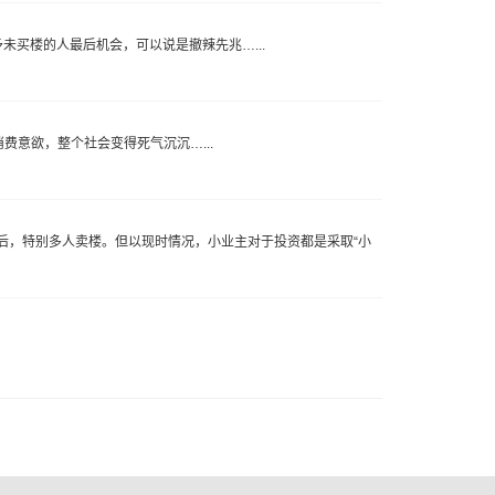
买楼的人最后机会，可以说是撤辣先兆…...
费意欲，整个社会变得死气沉沉…...
后，特别多人卖楼。但以现时情况，小业主对于投资都是采取“小