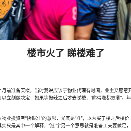
楼市火了 睇楼难了
个月前准备买楼，当时我说应该于物业代理有时间，业主又愿意
可以立刻做决定，如果等撤辣之后才去睇楼，“睇得嚟都蚊瞓”。
白物业投资者“快狠准”的意思，尤其是“准”，以为买了楼之后楼
其实只是其中一个解释，“准”字另一个意思就是准备工夫要做足