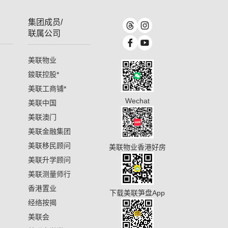
集团成员/
联属公司
美联物业
鋑联控股
*
美联工商铺
*
Wechat
美联中国
美联澳门
美联金融集团
美联移民顾问
美联物业香港好房
美联升学顾问
美联测量师行
香港置业
下载美联笋盘App
经络按揭
美联会