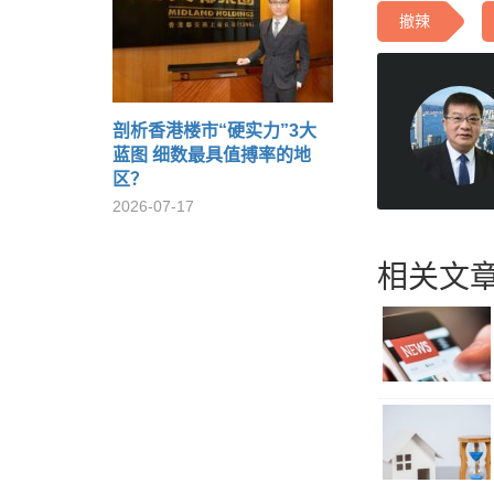
撤辣
剖析香港楼市“硬实力”3大
蓝图 细数最具值搏率的地
区？
2026-07-17
相关文章