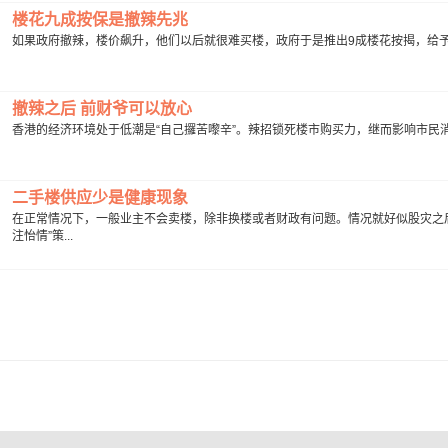
楼花九成按保是撤辣先兆
如果政府撤辣，楼价飙升，他们以后就很难买楼，政府于是推出9成楼花按揭，给予未
撤辣之后 前财爷可以放心
香港的经济环境处于低潮是“自己攞苦嚟辛”。辣招锁死楼市购买力，继而影响市民消
二手楼供应少是健康现象
在正常情况下，一般业主不会卖楼，除非换楼或者财政有问题。情况就好似股灾之
注怡情”策...