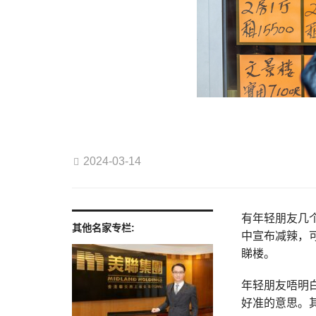
2024-03-14
有年轻朋友几
其他名家专栏:
中宣布减辣，
睇楼。
年轻朋友唔明
好准的意思。