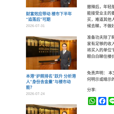
撤辣后，年轻
能接受业主的
财富效应带动 楼市下半年
“追落后”可期
买，难道其他
2026-07-31
候去睇，不做
准备功夫除了
家有足够的收
将买入的单位
眼白白睇住楼
免责声明： 
本港“护照排名”跃升 分析港
何明示或暗示
人“身份含金量”与楼市动
能？
分享:
2026-07-24
Wha
F