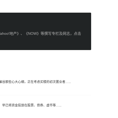
ahoo!地产》、《NOW》等撰写专栏及网志，点击
谷那些心大心细，正在考虑买楼的初次置业者…...
早已将资金投放在股票、债券、虚币等…...