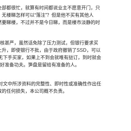
全部都很忙，就算有时间都说业主不愿意开门，只
无楼睇怎样可以“落注”？但是他不买有其他人
然要睇楼，不过并不是今日睇，而是楼市淡静的时
批核甚严，虽然话免除了压力测试，但银行要求买
升，即使银行不批，由于政府撤销了SSD，可以
是无下手买家，如果上不到会就唯有挞订，到时就会
做好准备功夫。笋盘是留给有准备的人。
对文中所涉资料的完整性、即时性或准确性作出任
致的任何损失，本公司概不负责。