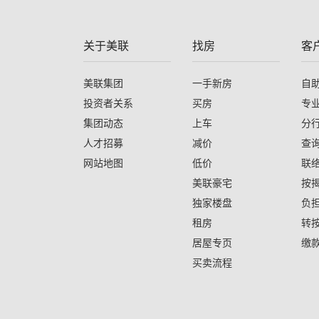
关于美联
找房
客
美联集团
一手新房
自
投资者关系
买房
专
集团动态
上车
分
人才招募
减价
查
网站地图
低价
联
美联豪宅
按
独家楼盘
负
租房
转
居屋专页
缴
买卖流程