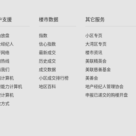
户支援
楼市数据
其它服务
助放盘
指数
小区专页
业经纪人
信心指数
大湾区专页
行网络
最新成交
楼市资讯
询热线
历史成交
美联精英会
络我们
成交数据
美联慈善基金
揭计算机
小区成交排行榜
美善会
担能力计算机
地区百科
地产经纪人管理协会
按计算机
申报已递交的购楼开盘
款方式