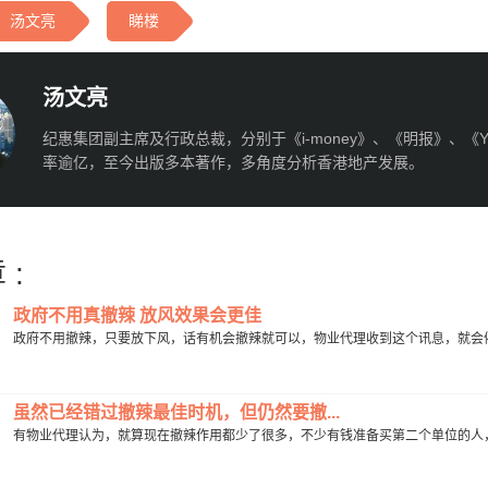
汤文亮
睇楼
汤文亮
纪惠集团副主席及行政总裁，分别于《i-money》、《明报》、《Y
率逾亿，至今出版多本著作，多角度分析香港地产发展。
 :
政府不用真撤辣 放风效果会更佳
政府不用撤辣，只要放下风，话有机会撤辣就可以，物业代理收到这个讯息，就会催
虽然已经错过撤辣最佳时机，但仍然要撤...
有物业代理认为，就算现在撤辣作用都少了很多，不少有钱准备买第二个单位的人，