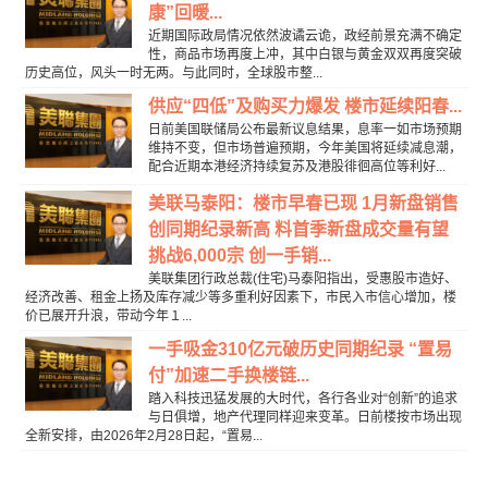
康”回暖...
近期国际政局情况依然波谲云诡，政经前景充满不确定
性，商品市场再度上冲，其中白银与黄金双双再度突破
历史高位，风头一时无两。与此同时，全球股市整...
供应“四低”及购买力爆发 楼市延续阳春...
日前美国联储局公布最新议息结果，息率一如市场预期
维持不变，但市场普遍预期，今年美国将延续减息潮，
配合近期本港经济持续复苏及港股徘徊高位等利好...
美联马泰阳：楼市早春已现 1月新盘销售
创同期纪录新高 料首季新盘成交量有望
挑战6,000宗 创一手销...
美联集团行政总裁(住宅)马泰阳指出，受惠股市造好、
经济改善、租金上扬及库存减少等多重利好因素下，市民入市信心增加，楼
价已展开升浪，带动今年１...
一手吸金310亿元破历史同期纪录 “置易
付”加速二手换楼链...
踏入科技迅猛发展的大时代，各行各业对“创新”的追求
与日俱增，地产代理同样迎来变革。日前楼按市场出现
全新安排，由2026年2月28日起，“置易...