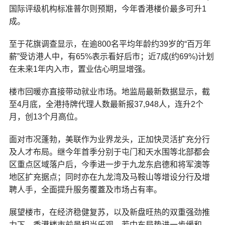
国际评级机构标准普尔则预期，今年香港楼价最多可升1
成。
至于花旗调查显示，在逾800名平均年龄约39岁的“百万年
薪”受访港人中，有65%表示看好后市；近7成(约69%)计划
在未来1年内入市，置业估心明显增强。
楼市回暖亦直接带动就业市场。地监局最新数据显示，截
至4月底，全港持牌代理人数最新报37,948人，连升2个
月，创13个月高位。
面对市况蓬勃，美联作为业界龙头，正加快灵活扩充分行
及人才布局。继今年首季分别于屯门和天水围等北部都会
区重点区域落户后，今季进一步于九龙东启德和将军澳等
地区扩充据点；同时亦在九龙湾及马鞍山等增设分行及增
聘人手，全面提升服务覆蓋及市场占有率。
展望楼市，在经济稳健复苏，以及新盘旺热的双重强劲推
力下，香港楼市前景相当乐观。若中东局势进一步缓和，