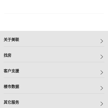
关于美联
美联集团
找房
投资者关系
集团动态
一手新房
客户支援
人才招募
买房
网站地图
上车
自助放盘
楼市数据
减价
专业经纪人
低价
分行网络
指数
其它服务
美联豪宅
查询热线
信心指数