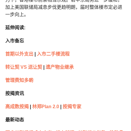
加上美国联储局减息步伐更趋明朗，届时整体楼市定必进
一步向上。
延伸阅读
:
入市备忘
首期以外支出
|
入市二手楼流程
转让契
VS
送让契
|
遗产物业继承
管理费知多啲
按揭资讯
高成数按揭
|
林郑
Plan 2.0
|
按揭专家
最新动态