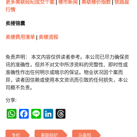
更多美联经纪成交个案
|
楼市新闻
|
美联楼价指数
|
铁路盘
行情
卖楼锦囊
卖楼费用清单
|
卖楼流程
免责声明： 本文内容仅供读者参考。本公司已尽力确保资
讯的准确性，但并不对文中所涉资料的完整性、即时性或
准确性作出任何明示或暗示的保证。物业状况因个案而
异，读者因信赖或使用本文资讯而引致的任何损失，本公
司概不负责。
分享:
WhatsApp
Facebook
Line
LinkedIn
Threads
专栏
美联经纪
马泰阳