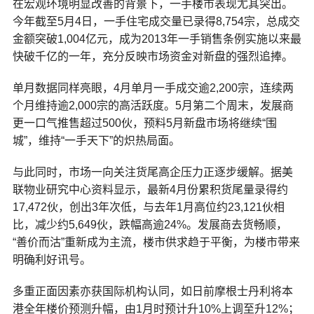
在宏观环境明显改善的背景下，一手楼市表现尤其突出。
今年截至5月4日，一手住宅成交量已录得8,754宗，总成交
金额突破1,004亿元，成为2013年一手销售条例实施以来最
快破千亿的一年，充分反映市场资金对新盘的强烈追捧。
单月数据同样亮眼，4月单月一手成交逾2,200宗，连续两
个月维持逾2,000宗的高活跃度。5月第二个周末，发展商
更一口气推售超过500伙，预料5月新盘市场将继续“围
城”，维持“一手天下”的炽热局面。
与此同时，市场一向关注货尾高企压力正逐步缓解。据美
联物业研究中心资料显示，最新4月份累积货尾量录得约
17,472伙，创出3年次低，与去年1月高位约23,121伙相
比，减少约5,649伙，跌幅高逾24%。发展商去货畅顺，
“善价而沽”重新成为主流，楼市供求趋于平衡，为楼市带来
明确利好讯号。
多重正面因素亦获国际机构认同，如日前摩根士丹利将本
港全年楼价预测升幅，由1月时预计升10%上调至升12%；