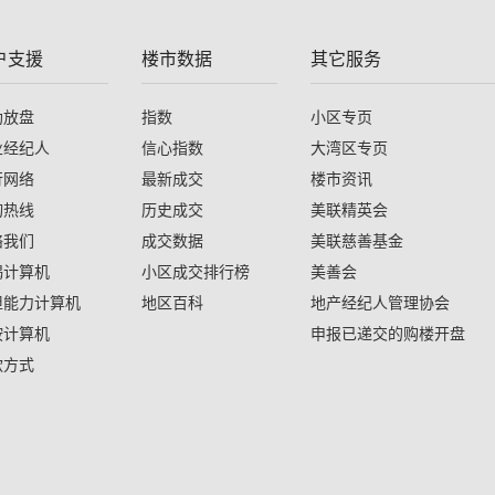
户支援
楼市数据
其它服务
助放盘
指数
小区专页
业经纪人
信心指数
大湾区专页
行网络
最新成交
楼市资讯
询热线
历史成交
美联精英会
络我们
成交数据
美联慈善基金
揭计算机
小区成交排行榜
美善会
担能力计算机
地区百科
地产经纪人管理协会
按计算机
申报已递交的购楼开盘
款方式