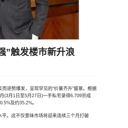
强”触发楼市新升浪
而逆势爆发，呈现罕见的“价量齐升”盛景。根据
月1日至5月27日)一手私宅录得6,709宗成
.5%及约35.2%。
跃水平。这不仅意味市场将迎来连续三个月打破
。