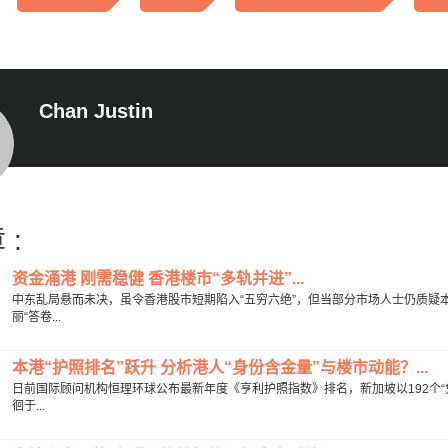
Chan Justin
 :
资金涌港 刚需稳健 香港楼市“多轨并进”...
中东乱局悬而未决，虽令香港股市短期陷入“五穷六绝”，但当部分市场人士仍质疑
丽“答卷...
本港“护照排名”跃升 分析港人“身份含金量”与楼市动能？...
日前国际顾问机构恒理环球公布最新年度《亨利护照指数》排名，新加坡以192个“
徊于...