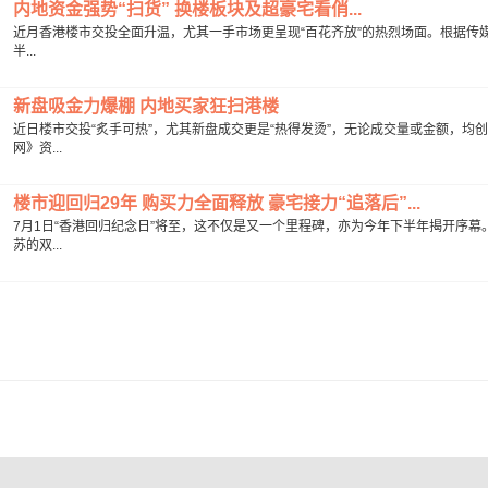
内地资金强势“扫货” 换楼板块及超豪宅看俏...
近月香港楼市交投全面升温，尤其一手市场更呈现“百花齐放”的热烈场面。根据传媒
半...
新盘吸金力爆棚 内地买家狂扫港楼
近日楼市交投“炙手可热”，尤其新盘成交更是“热得发烫”，无论成交量或金额，
网》资...
楼市迎回归29年 购买力全面释放 豪宅接力“追落后”...
7月1日“香港回归纪念日”将至，这不仅是又一个里程碑，亦为今年下半年揭开序幕
苏的双...