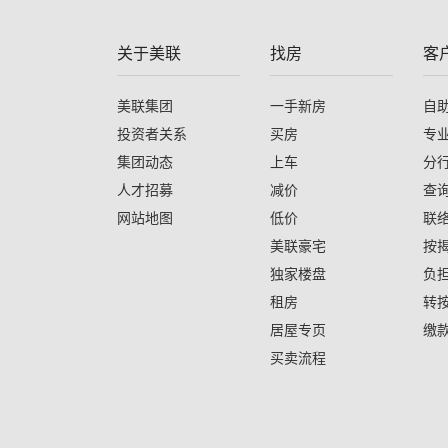
关于美联
找房
客
美联集团
一手新房
自
投资者关系
买房
专
集团动态
上车
分
人才招募
减价
查
网站地图
低价
联
美联豪宅
按
独家楼盘
负
租房
转
居屋专页
缴
买卖流程