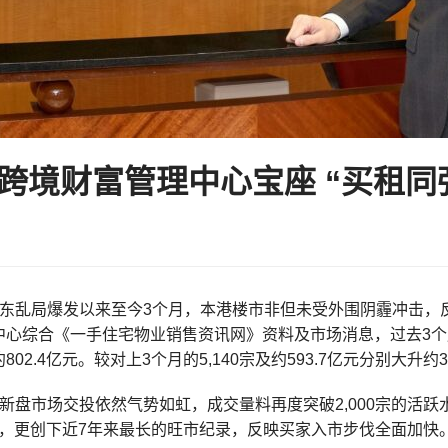
跨境财富管理中心宝座 “买租同
中东乱局爆发以来至今3个月，本港楼市非但未受外围阴霾冲击，反
心综合《一手住宅物业销售资讯网》资料及市场消息，过去3个月(3
02.4亿元。较对上3个月的5,140宗及约593.7亿元分别大升约30
手新盘市场交投依然气势如虹，成交量料再度突破2,000宗的活
强势，更创下近7年来最长的旺市纪录，反映买家入市步伐全面加快