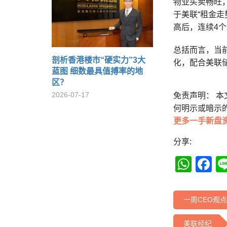
物业买卖畅旺
于美联“租金走
高后，连续4个
总括而言，当
剖析香港楼市“硬实力”3大
化，配合美联
蓝图 细数最具值搏率的地
区？
2026-07-17
免责声明： 
何明示或暗示
更多一手新盘
分享:
Wha
F
一周CEO观点
美联经纪