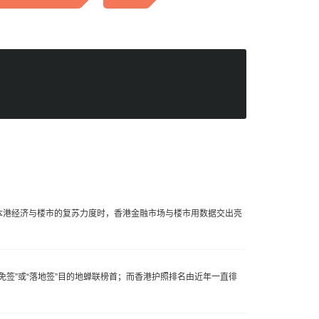
本港经济与楼市的复苏力度时，香港金融市场与楼市用数据交出亮
免签”或“落地签”目的地蝉联榜首；而香港护照排名由近年一直徘