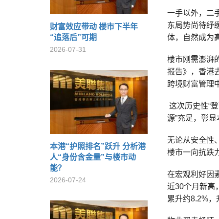
一手以外，二
东局势尚待纾
财富效应带动 楼市下半年
“追落后”可期
体，自然成为
2026-07-31
楼市刚需澎湃
报告》，香港去
跨境财富管理
这次历史性“登
源”充足，彰
无论从安全性
本港“护照排名”跃升 分析港
楼市一向抗跌
人“身份含金量”与楼市动
能？
在宏观利好因
2026-07-24
近30个月新高
累升约8.2%