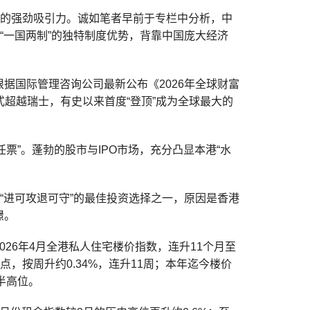
下的强劲吸引力。诚如笔者早前于专栏中分析，中
“一国两制”的独特制度优势，背靠中国庞大经济
据国际管理咨询公司最新公布《2026年全球财富
正式超越瑞士，有史以来首度“登顶”成为全球最大的
票”。蓬勃的股市与IPO市场，充分凸显本港“水
“进可攻退可守”的最佳投资选择之一，原因是香港
憬。
26年4月全港私人住宅楼价指数，连升11个月至
7点，按周升约0.34%，连升11周；本年迄今楼价
年半高位。