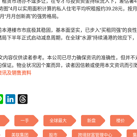
，租赁市场亦不遑多让，在专才与投资资金持续流入下，差估署4月
势图”4月以实用面积计算的私人住宅平均呎租报约39.28元，按月
月“月月创新高”的强势格局。
前本港楼市市底极其稳固，基本面坚实，已步入“买租同强”的良
储局下半年正式启动减息周期，在全球“水源”持续涌港的效应下
本文内容仅供读者参考。本公司已尽力确保资讯的准确性，但并不
的保证。物业状况因个案而异，读者因信赖或使用本文资讯而引
资讯及销售资料
tsApp
acebook
Line
LinkedIn
Threads
一手
全球最大
新盘
楼价
美联集团
股市
跨境财富管理中心
集