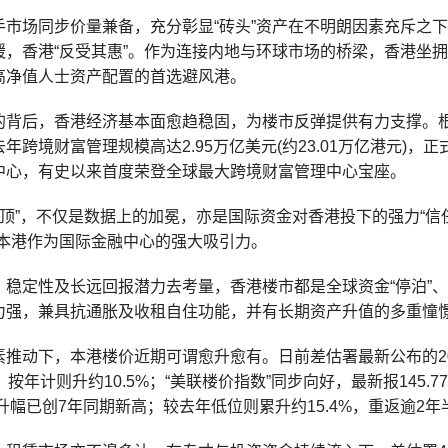
手市场同步价量兼备，充分彰显“砖头”资产在不明朗因素充斥之
缓，香港“反受其惠”。作为连接内地与环球市场的桥梁，香港坐拥
高净值人士资产配置的首选避风港。
的背后，香港经济基本面愈趋稳固，为楼市反弹提供有力支撑。根
年跨境财富管理规模高达2.95万亿美元(约23.01万亿港元)，
中心，有史以来首度荣登全球最大跨境财富管理中心宝座。
顶”，不仅是数据上的加冕，亦是国际资金对香港投下的强力“信任
显本港作为国际金融中心的强大吸引力。
、稳定性及长远回报潜力去考量，香港楼市都是全球资金“停泊”、
力强，兼具抗通胀及收租自住功能，并有长期资产升值的多重憧
素推动下，本港楼价近期可谓愈升愈有。日前差估署最新公布的20
，按年计则升约10.5%；“美联楼价指数”同步向好，最新报145.7
，升幅已创7年同期新高；较去年低位则累升约15.4%，重返逾2