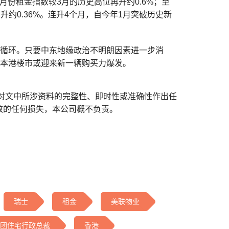
份租金指数较3月的历史高位再升约0.6%；至
升约0.36%。连升4个月，自今年1月突破历史新
性循环。只要中东地缘政治不明朗因素进一步消
，本港楼市或迎来新一辆购买力爆发。
对文中所涉资料的完整性、即时性或准确性作出任
致的任何损失，本公司概不负责。
瑞士
租金
美联物业
团住宅行政总裁
香港