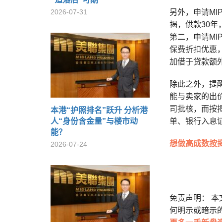
2026-07-31
另外，申请M
揭，供款30年
第二，申请MI
保费折扣优惠，
加借于贷款额
除此之外，提
能与卖家的出
司批核，而按
本港“护照排名”跃升 分析港
人“身份含金量”与楼市动
单、银行入息
能？
想做高成数按
2026-07-24
免责声明： 
何明示或暗示