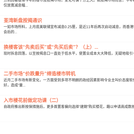
分别回看香港今年的楼市及按揭市场，变化可谓十分之大。就按揭市场而言，今年
仅放寛减息幅...
荃湾新盘按揭通识
一如市场所料，上月底美联储宣布减息0.25厘，是近11年后再次启动减息，而香
会后的...
换楼客该“先卖后买”或“先买后卖”？（上）...
现时拆息回落，以至按揭息口一直处于低水平，使置业成本大大降低，无疑地吸引一班
二手市场“价跌量升”缔造楼市转机
近月二手市场有新变化，一方面受到多项不明朗的政经因素影响令业主叫价态度软
好，造成“量...
入市楼花前做定功课（二）
自政府推出新按保措施后，更多首置客偏向选择“建期”购买楼花，藉以申请高成数按