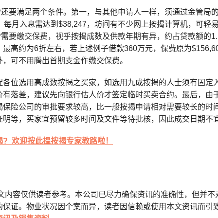
IP还要满足两个条件。第一，与其他申请人一样，须通过金管局的
，每月入息需达到$38,247，坊间有不少网上按揭计算机，可
P需要缴交保费，视乎按揭成数及供款年期有异，约占贷款额的1.1
最高约为6折左右，若上述例子借款360万元，保费原为$156,60
外，可不用腾出首期支金作缴交保费。
醒各位选用高成数按揭之买家，如选用九成按揭的人士须有固定
价有落差，建议先向银行估人价才签定临时买卖合约。最后，由
揭保险公司的审批要求较高，比一般按揭申请相对需要较长的时间
证明等，买家宜预留较多时间及文件等待批核，因此成交日期不
揭?
欢迎
按此揾
按揭专家教路啦
！
本文内容仅供读者参考。本公司已尽力确保资讯的准确性，但并不
的保证。物业状况因个案而异，读者因信赖或使用本文资讯而引