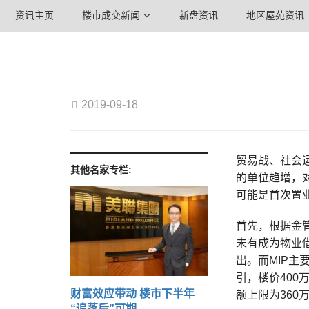
资讯主页
楼市成交新闻
新盘资讯
地区屋苑资讯
2019-09-18
贸易战、社会
其他名家专栏:
的单位趋增，
可能是首次置
首先，根据金管
未有成为物业
出。而MIP
引，楼价400
财富效应带动 楼市下半年
额上限为360
“追落后”可期