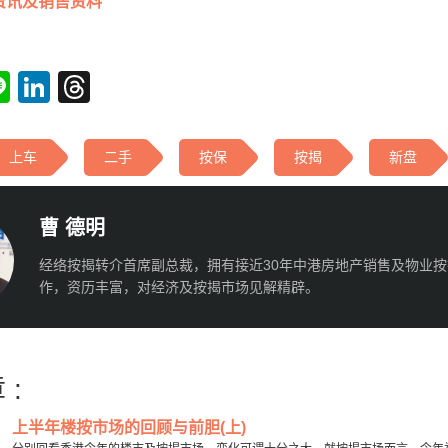
资讯及销售资料
tsApp
acebook
Line
LinkedIn
Threads
上车
二手
按保
按揭
新盘
曹 德明
经络按揭转介首席副总裁，拥有接近30年中港房地产销售及物业
作，资历丰富，对经济及按揭市场见解精辟。
 :
上半年楼按市场的回顾与前胆(上)