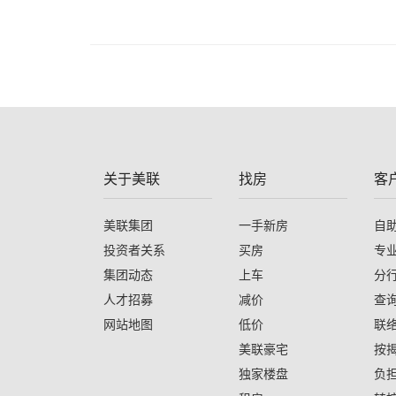
关于美联
找房
客
美联集团
一手新房
自
投资者关系
买房
专
集团动态
上车
分
人才招募
减价
查
网站地图
低价
联
美联豪宅
按
独家楼盘
负