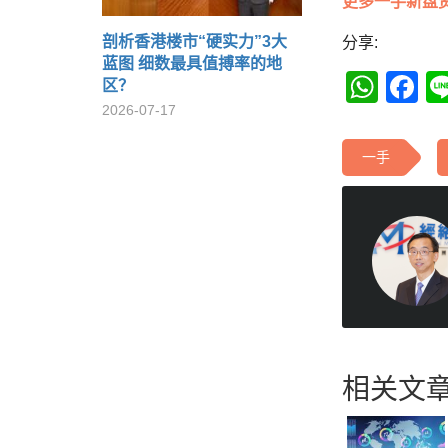
更多一手新盘
剖析香港楼市“硬实力”3大
分享:
蓝图 细数最具值搏率的地
Wha
F
区？
2026-07-17
一手
相关文章