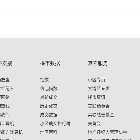
户支援
楼市数据
其它服务
助放盘
指数
小区专页
业经纪人
信心指数
大湾区专页
行网络
最新成交
楼市资讯
询热线
历史成交
美联精英会
络我们
成交数据
美联慈善基金
揭计算机
小区成交排行榜
美善会
担能力计算机
地区百科
地产经纪人管理协会