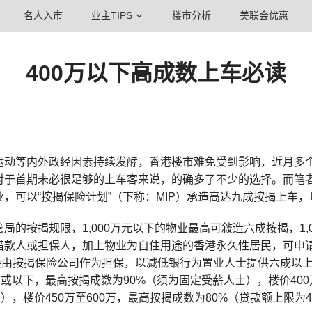
名人入市
业主TIPS
楼市分析
美联会优惠
400万以下高成数上车必读
运动等内外政经因素持续发酵，香港楼市难免受到影响，近月多个
对于首期未必很足够的上车客来说，的确多了不少的选择。而笔者
业，可以“按揭保险计划”（下称：MIP）承造高达九成按揭上车
局的按揭规限，1,000万元以下的物业最高可敍造六成按揭，1
借款人或担保人，加上物业为自住用途的香港永久性居民，可申请
主要由按揭保险公司作为担保，以减低银行为置业人士提供六成以
万或以下，最高按揭成数为90%（须为固定受薪人士），楼价400
万），楼价450万至600万，最高按揭成数为80%（贷款额上限为4