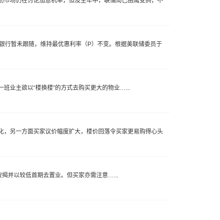
初市场仍在讨论加息机率，但及至年中，联储局已由鹰变鸽，不
港银行暂未跟随，维持最优惠利率（P）不变。根据美联储委员于
业主欲以“楼换楼”的方式去购买更大的物业…...
化，另一方面买家议价幅度扩大，楼价回落令买家更易购得心头
揭并以较低首期去置业。但买家亦需注意…...