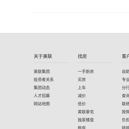
关于美联
找房
客
美联集团
一手新房
自
投资者关系
买房
专
集团动态
上车
分
人才招募
减价
查
网站地图
低价
联
美联豪宅
按
独家楼盘
负
租房
转