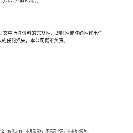
3万元，升值近3倍。
对文中所涉资料的完整性、即时性或准确性作出任
致的任何损失，本公司概不负责。
龙”之一的泓景台，本月暂录约6宗买卖个案，当中有2房单...