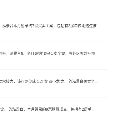
升，泓景台本月暂录约7宗买卖个案，包括有2房单位刚透过该...
氛回升，泓景台5月全月录约10宗买卖个案，有外区客趁旺市...
苑据承接力，该行刚促成长沙湾“四小龙”之一的泓景台买卖个...
龙”之一的泓景台，本月暂录约9宗租赁成交，包括有2房单...