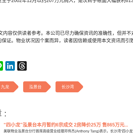
主于2002年12月以约207万元购入，是次转手帐面大幅获利61
本文内容仅供读者参考。本公司已尽力确保资讯的准确性，但并不
的保证。物业状况因个案而异，读者因信赖或使用本文资讯而引
tsApp
acebook
Line
LinkedIn
Threads
九龙
泓景台
长沙湾
 :
“四小龙”泓景台本月暂约6宗成交 2房降价25万 售865万元...
美联物业泓景台分行首席高级营业经理邓伟杰(Anthony Tang)表示，长沙湾“四小