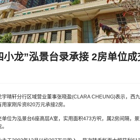
四小龙”泓景台录承接 2房单位成
宇晴轩分行区域营业董事张晓盈(CLARA CHEUNG)表示，西
用家刚斥资820万元承接2房。
单位为泓景台6座高层A室，实用面积473方呎，属2房间隔，
元。