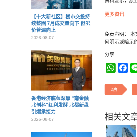
资料显示，原业
更多资讯
【十大新社区】楼市交投持
续整固 7月成交量向下 但呎
价普遍向上
免责声明： 
2026-08-07
何明示或暗示
分享:
Wha
F
2房
香港经济底蕴深厚 “南金融
北创科”红利发酵 北都新盘
引爆承接力
相关文章
2026-08-07