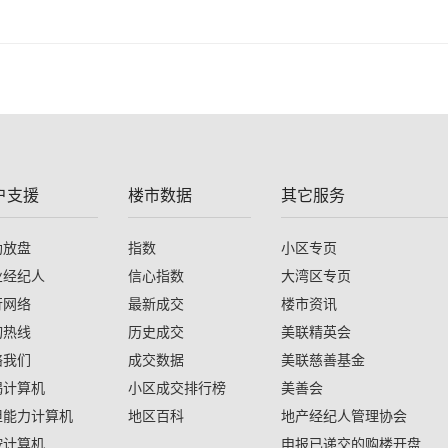
户支援
楼市数据
其它服务
助放盘
指数
小区专页
业经纪人
信心指数
大湾区专页
行网络
最新成交
楼市资讯
询热线
历史成交
美联精英会
络我们
成交数据
美联慈善基金
揭计算机
小区成交排行榜
美善会
担能力计算机
地区百科
地产经纪人管理协会
按计算机
申报已递交的购楼开盘