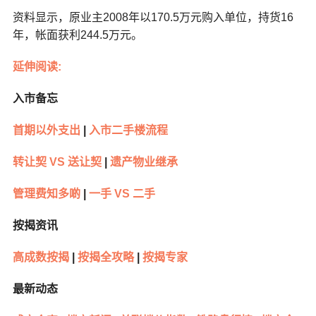
资料显示，原业主2008年以170.5万元购入单位，持货16
年，帐面获利244.5万元。
延伸阅读:
入市备忘
首期以外支出
|
入市二手楼流程
转让契 VS 送让契
|
遗产物业继承
管理费知多啲
|
一手 VS 二手
按揭资讯
高成数按揭
|
按揭全攻略
|
按揭专家
最新动态