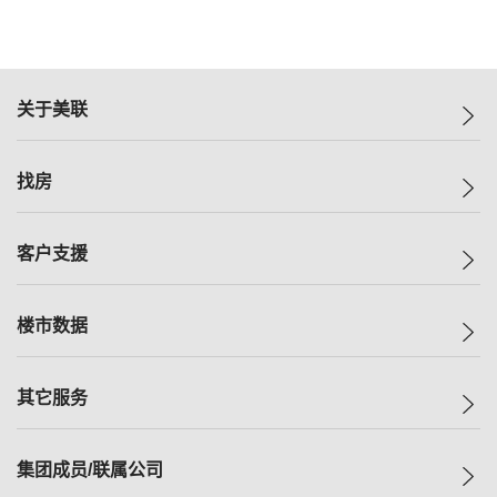
关于美联
美联集团
找房
投资者关系
集团动态
一手新房
客户支援
人才招募
买房
网站地图
上车
自助放盘
楼市数据
减价
专业经纪人
低价
分行网络
指数
其它服务
美联豪宅
查询热线
信心指数
独家楼盘
联络我们
最新成交
小区专页
租房
集团成员/联属公司
按揭计算机
历史成交
大湾区专页
居屋专页