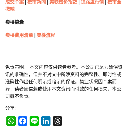
成交个案
|
楼市新闻
|
美联楼价指数
|
铁路盘行情
|
楼市全
撤辣
卖楼锦囊
卖楼费用清单
|
卖楼流程
免责声明： 本文内容仅供读者参考。本公司已尽力确保资
讯的准确性，但并不对文中所涉资料的完整性、即时性或
准确性作出任何明示或暗示的保证。物业状况因个案而
异，读者因信赖或使用本文资讯而引致的任何损失，本公
司概不负责。
分享:
WhatsApp
Facebook
Line
LinkedIn
Threads