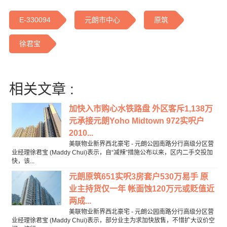
E-330094
元朗市中心
原筑
徐君宝
相关文章 :
加快入市购心水铁路盘 外区客斥1,138万
元承接元朗Yoho Midtown 972实呎户
2010...
美联物业新界西北豪宅 - 元朗公园南路分行高级分区营
业经理徐君宝 (Maddy Chui)表示，自“减辣”措施公布以来，区内二手交投加
快，该...
元朗原筑651实呎3房套户530万易手 原
业主持货仅一年 帐面蚀120万元或贬值近
两成...
美联物业新界西北豪宅 - 元朗公园南路分行高级分区营
业经理徐君宝 (Maddy Chui)表示，部分业主为求加快放售，不惜扩大议价空