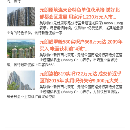
间，该行...
元朗原筑连天台特色单位获承接 睇好北
部都会区发展 用家斥1,230万元入市...
美联物业元朗康乐路分行营业经理龙国荣(Jason Lung)
表示，尽管疫情持续，优质物业仍受追捧，尤其是盘源
少有的特色单位。该行新近促成一宗...
元朗翘翠峰580实呎户668万元沽 2009年
买入 帐面获利逾“4球”...
美联物业新界西北豪宅 - 元朗公园南路分行高级分区营
业经理徐君宝 (Maddy Chui)表示，市场置业需求持
续，该行最新促成上车客斥668...
元朗溱柏819实呎722万元沽 成交价近乎
回到2015年 实用呎价失守9,000元大关...
美联物业新界西北豪宅 - 元朗公园南路分行高级分区营
业经理徐君宝 (Maddy Chui)表示，为加快放售流程，
部分放盘业主持续扩阔议价空间...