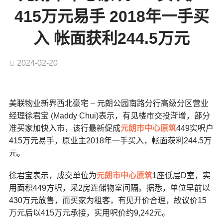
415万元易手 2018年一手买
入 帐面获利244.5万元
2024-02-20
美联物业新界西北豪宅 – 元朗公园南路分行高级分区营业
经理徐君宝 (Maddy Chui)表示，有见楼市交投渐增，部分
准买家加快入市，该行最新促成
元朗市中心
原筑
449实呎户
415万元易手，原业主2018年一手买入，帐面获利244.5万
元。
徐君宝表示，成交单位为
元朗市中心
原筑
1座低层D室，实
用面积449方呎，采2房连储物室间隔。据悉，单位早前以
430万元放售，而买家为租客，有见开价合理，故议价15
万元后以415万元承接，实用呎价约9,242元。