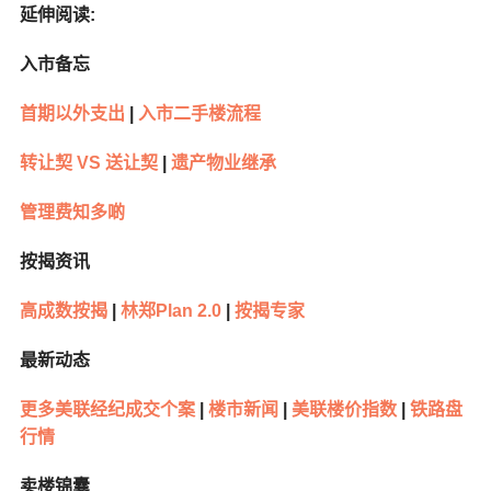
延伸阅读
:
入市备忘
首期以外支出
|
入市二手楼流程
转让契
VS
送让契
|
遗产物业继承
管理费知多啲
按揭资讯
高成数按揭
|
林郑
Plan 2.0
|
按揭专家
最新动态
更多美联经纪成交个案
|
楼市新闻
|
美联楼价指数
|
铁路盘
行情
卖楼锦囊