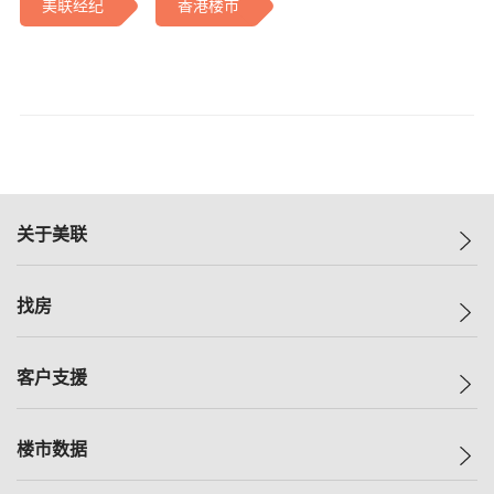
美联经纪
香港楼市
关于美联
美联集团
找房
投资者关系
集团动态
一手新房
客户支援
人才招募
买房
网站地图
上车
自助放盘
楼市数据
减价
专业经纪人