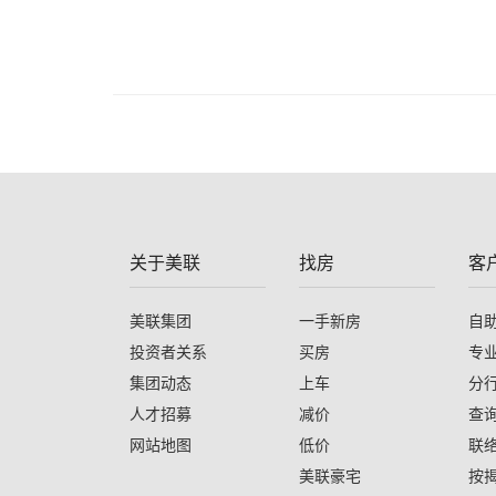
关于美联
找房
客
美联集团
一手新房
自
投资者关系
买房
专
集团动态
上车
分
人才招募
减价
查
网站地图
低价
联
美联豪宅
按