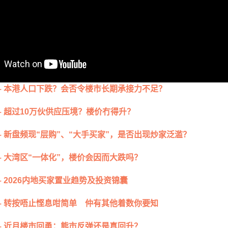
– 本港人口下跌？会否令楼市长期承接力不足？
– 超过10万伙供应压境？楼价冇得升？
– 新盘频现“层购”、“大手买家”，是否出现炒家泛滥？
– 大湾区“一体化”，楼价会因而大跌吗？
– 2026内地买家置业趋势及投资锦囊
– 转按唔止悭息咁简单 仲有其他着数你要知
– 近月楼市回勇：熊市反弹还是真回升？