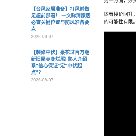
另一方面，炒卖
【台风家居准备】打风前做
随着楼价回升
足超前部署！ 一文睇清家居
的可能性有限
必查关键位置与防风准备要
点
2026-08-07
【装修中伏】豪花过百万翻
新旧屋竟变烂尾! 熟人介绍
系“信心保证”定“中伏起
点”？
2026-08-07