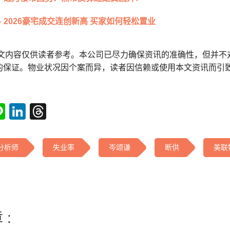
– 2026豪宅成交连创新高 买家如何轻松置业
本文内容仅供读者参考。本公司已尽力确保资讯的准确性，但并不
的保证。物业状况因个案而异，读者因信赖或使用本文资讯而引
tsApp
acebook
Line
LinkedIn
Threads
分析师
失业率
岑颂谦
断供
美联
 :