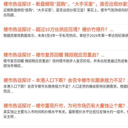
楼市热话探讨 – 新盘频现“层购”、“大手买家”，是否出现炒家泛
近期新盘频现“层购”、“大手买家”，是否出现炒家泛滥？事实上，楼市气氛持续
出现越...
楼市热话探讨 – 超过10万伙供应压境？楼价冇得升？...
根据房屋局数据显示，未来3至4年一手私宅供应，曾经于2024年第一季达到纪录高位11
楼市热话探讨 – 楼市复苏回暖 辣招税应否重启？...
楼市复苏回暖 辣招税应否重启？现时楼市刚步入复苏阶段，并未出现普遍过热迹
顾当年辣招...
楼市热话探讨 – 本港人口下跌？会否令楼市长期承接力不足？..
本港人口下跌？会否令楼市长期承接力不足？人口走势的确会影响长期需求。根据政府
而且...
楼市热话探讨 – 楼市重现升市，为何市场仍有大量蚀让个案？..
其实蚀让主要与入市时间和价格水平有关，最新楼价水平比低位反弹大约一成半，但较
业主转...