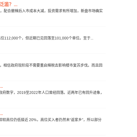
滥？...
向好，配合撤辣后入市成本大减，投资需求有所增加，新盘市场确实
2,000个，但近期已见回落至101,000个单位。至于...
象，相信政府现阶段不需要重启辣税去影响楼市复苏步伐。而且回
.
数字，2019至2022年人口曾经回落。近两年已有回升迹象，
.
高位仍低接近 20%，高位买入者仍然未“返家乡”，所以部分