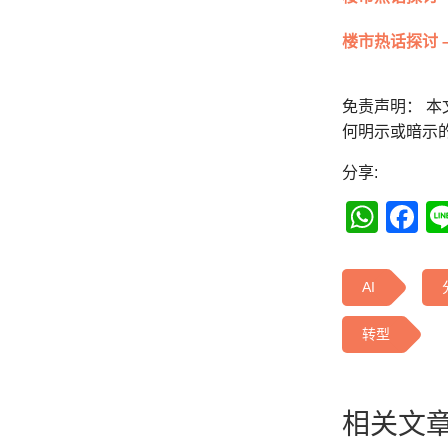
楼市热话探讨 
免责声明： 
何明示或暗示
分享:
Wha
F
AI
转型
相关文章