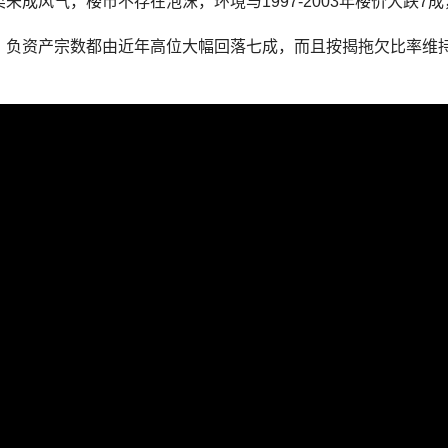
未成风气，楼市不存在泡沫，环境与1997-2003年楼价大跌
，负资产宗数都由近年高位大幅回落七成，而且按揭拖欠比率维
。