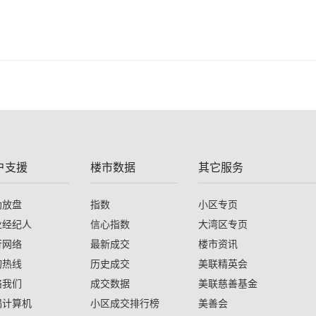
户支援
楼市数据
其它服务
助放盘
指数
小区专页
业经纪人
信心指数
大湾区专页
行网络
最新成交
楼市资讯
询热线
历史成交
美联精英会
络我们
成交数据
美联慈善基金
揭计算机
小区成交排行榜
美善会