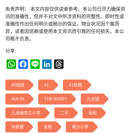
免责声明： 本文内容仅供读者参考。本公司已尽力确保资
讯的准确性，但并不对文中所涉资料的完整性、即时性或
准确性作出任何明示或暗示的保证。物业状况因个案而
异，读者因信赖或使用本文资讯而引致的任何损失，本公
司概不负责。
分享:
WhatsApp
Facebook
Line
LinkedIn
Threads
40校网
41
41校网
AVA 55
THE AVERY
九龙城
九龙塘官立小学
二手
信和
半新楼
名校
喇沙小学