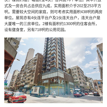
式及一房合共占总供应九成，实用面积介乎202至253平方
呎。需要较大空间的家庭，则可考虑实用面积438呎的两房
单位。屋苑亦有4伙连平台户及1伙连天台户，连天台户是
大厦唯一的三房单位。2楼有面积约1300呎的住客会所，
设有健身室，另有718呎的公用花园。