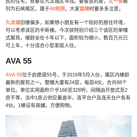
民的住宅，就要在九龙城区寻找。要留意的是，
又一邨
被
列为石峡尾区，属于
40校网
，大家
揾楼
时要多多注意。
九龙城
旧楼偏多，如果想小朋友有一个较好的居住环境，
可以考虑该区的半新楼。今次就特别介绍三个该区的单幢
式屋苑，楼龄全在十年以下，面积较为细小，数百万元已
可上车，十分适合小型家庭入住。
AVA 55
AVA 55
位于启德道55号，于2019年5月入伙，属区内楼龄
最新的屋苑之一。整幢大厦有24层，每层4伙，合共88个
单位。单位实用面积介乎166至328呎，间隔由开放式至2
房不等，当中1房占供应量逾半，连平台户及连天台户各有
4伙。1楼设有商舖，方便购物。