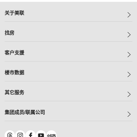
关于美联
美联集团
找房
投资者关系
集团动态
一手新房
客户支援
人才招募
买房
网站地图
上车
自助放盘
楼市数据
减价
专业经纪人
低价
分行网络
指数
其它服务
美联豪宅
查询热线
信心指数
独家楼盘
联络我们
最新成交
小区专页
租房
集团成员/联属公司
按揭计算机
历史成交
大湾区专页
居屋专页
负担能力计算机
成交数据
楼市资讯
买卖流程
美联物业
转按计算机
小区成交排行榜
美联精英会