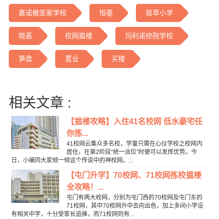
嘉诺撤圣家学校
恒基
拔萃小学
晓荟
校网揾楼
玛利诺修院学校
笋盘
置业
买楼
相关文章 :
【揾楼攻略】入住41名校网 低水豪宅任
你拣...
41校网云集众多名校，学童只需在心仪学校之校网内
居住，在第2阶段“统一派位”时便可以发挥优势。今
日，小编同大家倾一倾这个传说中的神校网。...
【屯门升学】70校网、71校网拣校揾楼
全攻略！...
屯门有两大校网，分别为屯门西的70校网及屯门东的
71校网，其中70校网升中去向出色，加上多间小学设
有相关中学，十分受家长追捧，而71校网则有...