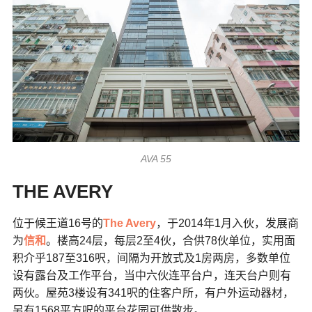
AVA 55
THE AVERY
位于候王道16号的
The Avery
，于2014年1月入伙，发展商
为
信和
。楼高24层，每层2至4伙，合供78伙单位，实用面
积介乎187至316呎，间隔为开放式及1房两房，多数单位
设有露台及工作平台，当中六伙连平台户，连天台户则有
两伙。屋苑3楼设有341呎的住客户所，有户外运动器材，
另有1568平方呎的平台花园可供散步。