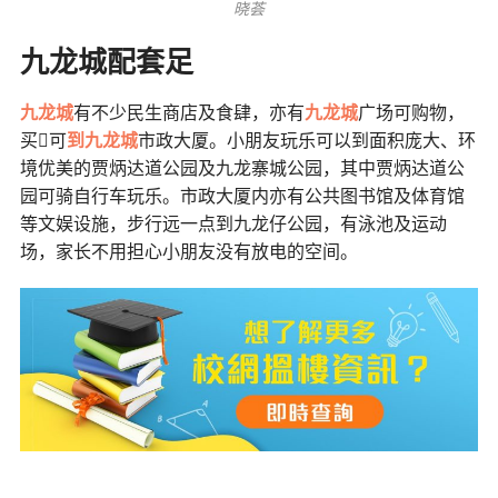
晓荟
九龙城配套足
九龙城
有不少民生商店及食肆，亦有
九龙城
广场可购物，
买𩠌可
到九龙城
市政大厦。小朋友玩乐可以到面积庞大、环
境优美的贾炳达道公园及九龙寨城公园，其中贾炳达道公
园可骑自行车玩乐。市政大厦内亦有公共图书馆及体育馆
等文娱设施，步行远一点到九龙仔公园，有泳池及运动
场，家长不用担心小朋友没有放电的空间。