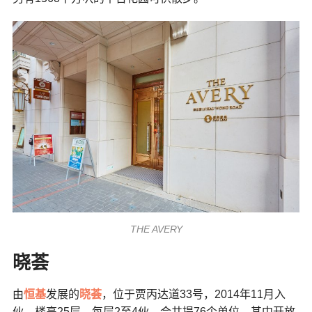
THE AVERY
晓荟
由
恒基
发展的
晓荟
，位于贾丙达道33号，2014年11月入
伙，楼高25层，每层2至4伙，合共提76个单位。其中开放