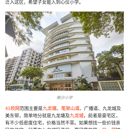
迁入这区，希望子女能入到心仪小学。
喇沙小学
41校网
范围主要是
九龙塘
、
笔架山道
、广播道、九龙城及
美东邨，简单地分就是九龙塘及
九龙城
，前者是豪宅区，
有不少低密度住宅，价格当然不菲。如果想找一些价钱亲