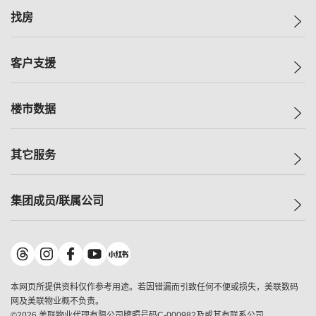
美联集团
找房
投资者关系
集团动态
一手新房
客户支援
人才招募
买房
网站地图
上车
自助放盘
楼市数据
减价
专业经纪人
低价
分行网络
指数
其它服务
美联豪宅
查询热线
信心指数
独家楼盘
联络我们
最新成交
小区专页
租房
集团成员/联属公司
按揭计算机
历史成交
大湾区专页
居屋专页
负担能力计算机
成交数据
楼市资讯
买卖流程
美联物业
转按计算机
小区成交排行榜
美联精英会
鋑联控股
*
缴款方式
地区百科
美联慈善基金
美联工商铺
*
本网页所提供资料仅作参考用途。若因错漏而引致任何不便或损失，美联数码
美善会
美联中国
网及美联物业概不负责。
地产经纪人管理协会
©
2026
美联物业代理有限公司牌照号码C-000982及或其有联系公司