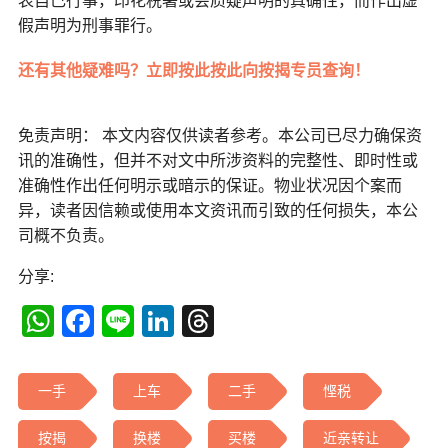
表自己行事，印花税署或会质疑声明的真确性，而作出虚
假声明为刑事罪行。
还有其他疑难吗？立即按此按此向按揭专员查询！
免责声明： 本文内容仅供读者参考。本公司已尽力确保资
讯的准确性，但并不对文中所涉资料的完整性、即时性或
准确性作出任何明示或暗示的保证。物业状况因个案而
异，读者因信赖或使用本文资讯而引致的任何损失，本公
司概不负责。
分享:
WhatsApp
Facebook
Line
LinkedIn
Threads
一手
上车
二手
悭税
按揭
换楼
买楼
近亲转让