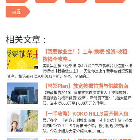
首置
相关文章 :
【我要做业主！】上车·换楼·投资·收租·
按揭全攻略...
美联集团旗下经络按揭转介联合TVB翡翠台打造置业按
揭特辑【我要做业主】，无论你是上车新手或者资深投
资者，相信都可以从中汲取至新、至齐、至贴的...
【林郑Plan】放宽按揭首期与供款指南
【施政报告2019】宣布放宽首次置业人士按揭成数，
措施被视为楼巿首度“减辣”，新制度下置业门槛大幅降
低，当中以600万至1,000万元的住宅...
【一手攻略】KOKO HILLS至齐懒人包
最近多个一手新盘计划推出市面，其中会德丰位于茶果
岭的KOKO HILLS今周推出价单，吸引附近换楼客眼
球。今次小编为大家介绍KOKO HIL...