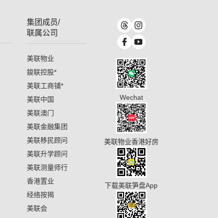
集团成员/
联属公司
美联物业
鋑联控股
*
美联工商铺
*
Wechat
美联中国
美联澳门
美联金融集团
美联移民顾问
美联物业香港好房
美联升学顾问
美联测量师行
香港置业
下载美联笋盘App
经络按揭
美联会