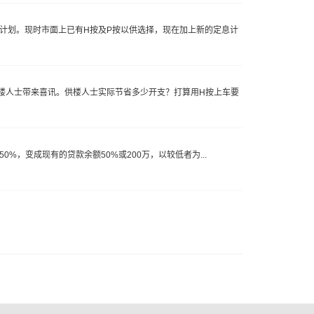
揭计划。现时市面上已有H按及P按以供选择，现在加上新的定息计
供楼人士带来喜讯。供楼人士实际节省多少开支？打算用H按上车要
50%，变成现有的贷款余额50%或200万，以较低者为...