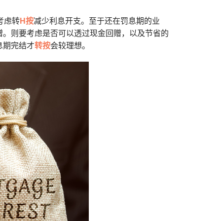
考虑转
H按
减少利息开支。至于还在罚息期的业
赠。则要考虑是否可以透过现金回赠，以及节省的
息期完结才
转按
会较理想。