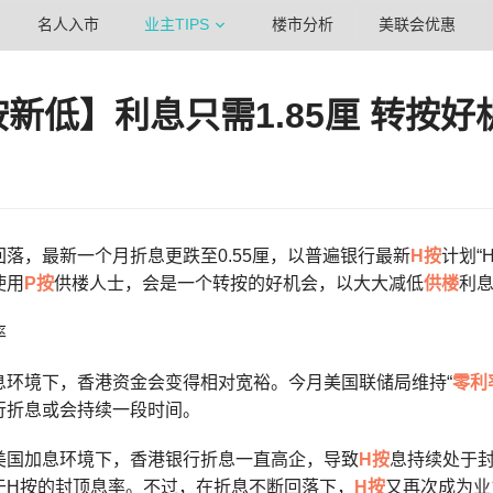
名人入市
业主TIPS
楼市分析
美联会优惠
按新低】利息只需1.85厘 转按好
落，最新一个月折息更跌至0.55厘，以普遍银行最新
H按
计划“
使用
P按
供楼人士，会是一个转按的好机会，以大大减低
供楼
利
率
息环境下，香港资金会变得相对宽裕。今月美国联储局维持“
零利
行折息或会持续一段时间。
美国加息环境下，香港银行折息一直高企，导致
H按
息持续处于
于H按的封顶息率。不过，在折息不断回落下，
H按
又再次成为业