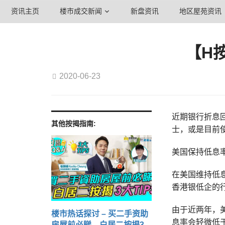
资讯主页
楼市成交新闻
新盘资讯
地区屋苑资讯
【H
2020-06-23
近期银行折息回
其他按揭指南:
士，或是目前
美国保持低息
在美国维持低
香港银低企的
由于近两年，
楼市热话探讨 – 买二手资助
息率会轻微低
房屋前必睇 白居二按揭3