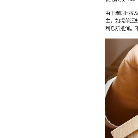
由于现时H按
主，如提前还
利息所抵消。