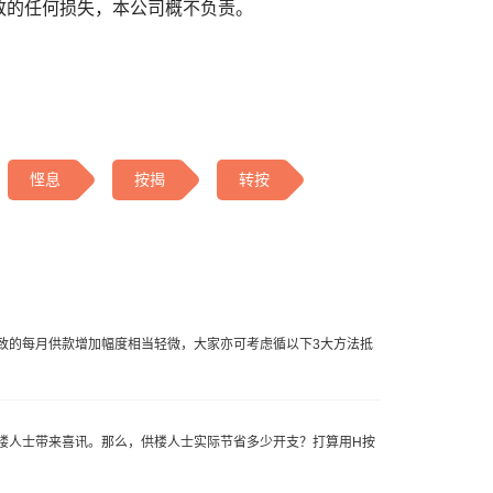
致的任何损失，本公司概不负责。
悭息
按揭
转按
致的每月供款增加幅度相当轻微，大家亦可考虑循以下3大方法抵
供楼人士带来喜讯。那么，供楼人士实际节省多少开支？打算用H按