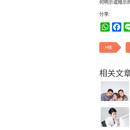
何明示或暗示
分享:
Wha
F
H按
相关文章