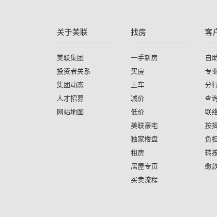
关于美联
找房
客
美联集团
一手新房
自
投资者关系
买房
专
集团动态
上车
分
人才招募
减价
查
网站地图
低价
联
美联豪宅
按
独家楼盘
负
租房
转
居屋专页
缴
买卖流程