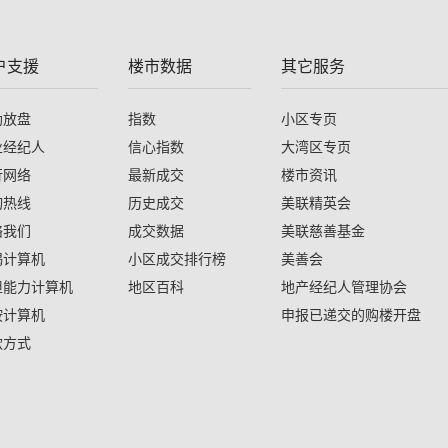
户支援
楼市数据
其它服务
助放盘
指数
小区专页
业经纪人
信心指数
大湾区专页
行网络
最新成交
楼市资讯
询热线
历史成交
美联精英会
络我们
成交数据
美联慈善基金
揭计算机
小区成交排行榜
美善会
担能力计算机
地区百科
地产经纪人管理协会
按计算机
申报已递交的购楼开盘
款方式