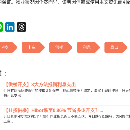
的保证。物业状况因个案而异，读者因信赖或使用本文资讯而引
tsApp
acebook
Line
LinkedIn
Threads
P按
上车
供楼
利息
息口
 :
【供楼开支】3大方法抵销利息支出
近日有网民反映银行的按揭计划保守，担心供楼压力增加，事实上现时按息上升导
销利息支出...
【Ｈ按供楼】Hibor跌至0.86% 节省多少开支？...
近日影响H按供款的1个月银行同业拆息近日不断回落，今日跌至0.86%，为H按
上车...