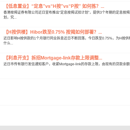
【低息置业】“定息”vs“H按”vs“P按” 如何拣？...
香港按揭证券有限公司近日宣布推出“定息按揭试验计划”，提供3个年期的定息按
划，究...
【H按供楼】Hibor跌至0.75% 按揭如何部署？...
近日影响H按供款的1个月银行同业拆息近日不断回落，今日跌至0.75%，为H按
什么...
【利息开支】拆招Mortgage-link存款上限调整...
近日市传有银行发信通知客户，收紧Mortgage-link的存款上限，由现有的贷款余额