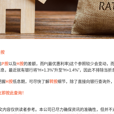
H按
估
P按
以及
H按
的差额，而P(最优惠利率)这个参照较少会变动，
息，最近就有银行将“H+1.3%”升至“H+1.4%”，因此不排除
把握
H按
低息期，可尽快了解
转按
细节，除了直接向银行查询外
立即按此查询！
本文内容仅供读者参考。本公司已尽力确保资讯的准确性，但并不