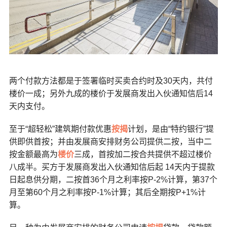
两个付款方法都是于签署临时买卖合约时及30天内，共付
楼价一成；另外九成的楼价于发展商发出入伙通知信后14
天内支付。
至于“超轻松”建筑期付款优惠
按揭
计划，是由“特约银行”提
供即供首按；并由发展商安排财务公司提供二按，当中二
按金额最高为
楼价
三成，首按加二按合共提供不超过楼价
八成半。买方于发展商发出入伙通知信后起 14天内于提款
日起息供分期，二按首36个月之利率按P-2%计算，第37个
月至第60个月之利率按P-1%计算；其后全期按P+1%计
算。