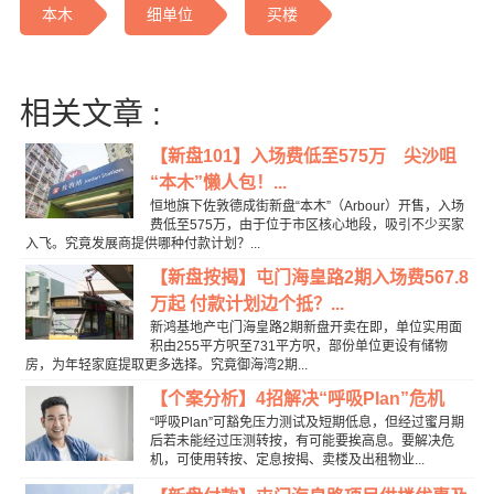
本木
细单位
买楼
相关文章 :
【新盘101】入场费低至575万 尖沙咀
“本木”懒人包！...
恒地旗下佐敦德成街新盘“本木”（Arbour）开售，入场
费低至575万，由于位于市区核心地段，吸引不少买家
入飞。究竟发展商提供哪种付款计划？...
【新盘按揭】屯门海皇路2期入场费567.8
万起 付款计划边个抵？...
新鸿基地产屯门海皇路2期新盘开卖在即，单位实用面
积由255平方呎至731平方呎，部份单位更设有储物
房，为年轻家庭提取更多选择。究竟御海湾2期...
【个案分析】4招解决“呼吸Plan”危机
“呼吸Plan”可豁免压力测试及短期低息，但经过蜜月期
后若未能经过压测转按，有可能要挨高息。要解决危
机，可使用转按、定息按揭、卖楼及出租物业...