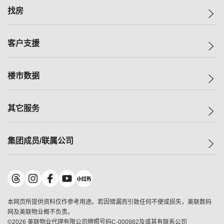
美联集团
找房
投资者关系
集团动态
一手新房
客户支援
人才招募
买房
网站地图
上车
自助放盘
楼市数据
减价
专业经纪人
低价
分行网络
指数
其它服务
美联豪宅
查询热线
信心指数
独家楼盘
联络我们
最新成交
小区专页
租房
集团成员/联属公司
按揭计算机
历史成交
大湾区专页
居屋专页
负担能力计算机
成交数据
楼市资讯
买卖流程
美联物业
转按计算机
小区成交排行榜
美联精英会
鋑联控股
*
缴款方式
地区百科
美联慈善基金
美联工商铺
*
本网页所提供资料仅作参考用途。若因错漏而引致任何不便或损失，美联数码
美善会
美联中国
网及美联物业概不负责。
地产经纪人管理协会
©
2026
美联物业代理有限公司牌照号码C-000982及或其有联系公司