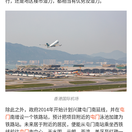
行，还是地区楼市潜力，都相当有优势及潜力。
香港国际机场
除此之外，政府2014年开始计划兴建屯门南延线，并在
屯
门
南增设一个铁路站，预计把项目附近的
屯门
泳池加建为
铁路站。未来居于附近的居民，便能从屯门南站乘坐西铁
线前往
屯门
市中心、天水围、元朗、荃湾、美孚至红磡一