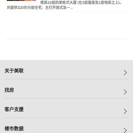
楼高16层的单栋式大厦 (在3层基座及1层地库之上)，
共提供320伙分层住宅，主打开放式及一...
关于美联
美联集团
找房
投资者关系
集团动态
一手新房
客户支援
人才招募
买房
网站地图
上车
自助放盘
楼市数据
减价