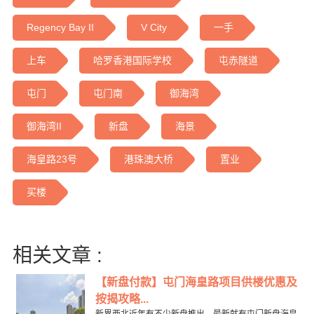
Regency Bay II
V City
一手
上车
哈罗香港国际学校
屯赤隧道
屯门
屯门南
御海湾
御海湾II
新盘
海景
海皇路23号
港珠澳大桥
置业
买楼
相关文章 :
【新盘付款】屯门海皇路项目供楼优惠及
按揭攻略...