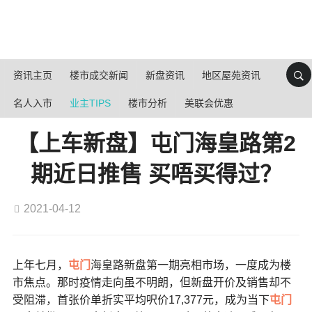
资讯主页
楼市成交新闻
新盘资讯
地区屋苑资讯
名人入市
业主TIPS
楼市分析
美联会优惠
【上车新盘】屯门海皇路第2
期近日推售 买唔买得过？
2021-04-12
上年七月，
屯门
海皇路新盘第一期亮相市场，一度成为楼
市焦点。那时疫情走向虽不明朗，但新盘开价及销售却不
受阻滞，首张价单折实平均呎价17,377元，成为当下
屯门