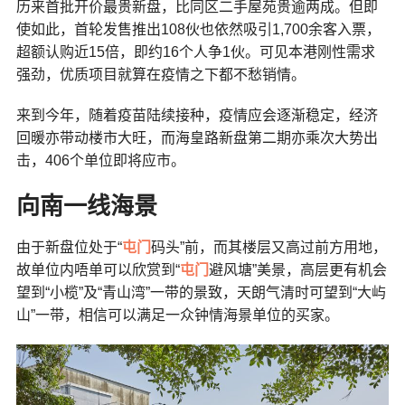
历来首批开价最贵新盘，比同区二手屋苑贵逾两成。但即
使如此，首轮发售推出108伙也依然吸引1,700余客入票，
超额认购近15倍，即约16个人争1伙。可见本港刚性需求
强劲，优质项目就算在疫情之下都不愁销情。
来到今年，随着疫苗陆续接种，疫情应会逐渐稳定，经济
回暖亦带动楼市大旺，而海皇路新盘第二期亦乘次大势出
击，406个单位即将应市。
向南一线海景
由于新盘位处于“
屯门
码头”前，而其楼层又高过前方用地，
故单位内唔单可以欣赏到“
屯门
避风塘”美景，高层更有机会
望到“小榄”及“青山湾”一带的景致，天朗气清时可望到“大屿
山”一带，相信可以满足一众钟情海景单位的买家。