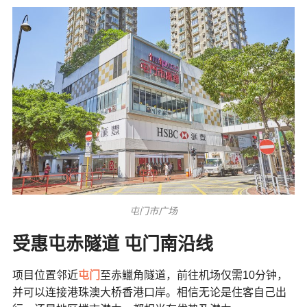
屯门市广场
受惠屯赤隧道 屯门南沿线
项目位置邻近
屯门
至赤鱲角隧道，前往机场仅需10分钟，
并可以连接港珠澳大桥香港口岸。相信无论是住客自己出