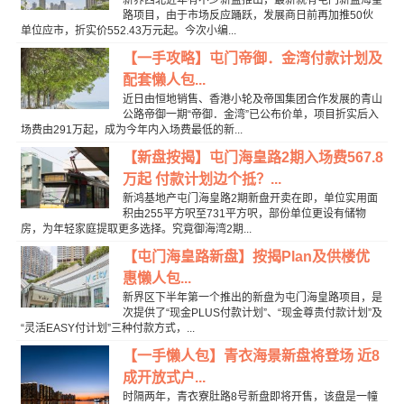
新界西北近年有不少新盘推出，最新就有屯门新盘海皇
路项目，由于市场反应踊跃，发展商日前再加推50伙
单位应市，折实价552.43万元起。今次小编...
【一手攻略】屯门帝御．金湾付款计划及
配套懒人包...
近日由恒地销售、香港小轮及帝国集团合作发展的青山
公路帝御一期“帝御．金湾”已公布价单，项目折实后入
场费由291万起，成为今年内入场费最低的新...
【新盘按揭】屯门海皇路2期入场费567.8
万起 付款计划边个抵？...
新鸿基地产屯门海皇路2期新盘开卖在即，单位实用面
积由255平方呎至731平方呎，部份单位更设有储物
房，为年轻家庭提取更多选择。究竟御海湾2期...
【屯门海皇路新盘】按揭Plan及供楼优
惠懒人包...
新界区下半年第一个推出的新盘为屯门海皇路项目，是
次提供了“现金PLUS付款计划”、“现金尊贵付款计划”及
“灵活EASY付计划”三种付款方式，...
【一手懒人包】青衣海景新盘将登场 近8
成开放式户...
时隔两年，青衣寮肚路8号新盘即将开售，该盘是一幢