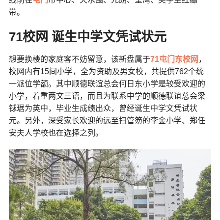
带。
71校网 诞生中学文凭试状元
想要换楼的家庭客不妨留意，该新盘属于
71屯门东校网
，
校网内有15间小学，全为资助及男女校，共提供762个统
一派位学额。其中顺德联谊总会何日东小学是较受欢迎的
小学，着重两文三语，而且为联系中学的顺德联谊总会梁
𨱇琚为英中，毕业生成绩出众，曾经诞生中学文凭试状
元。另外，深受家长欢迎的远至扫管笏的李金小学、郑任
安夫人学校也在选择之列。