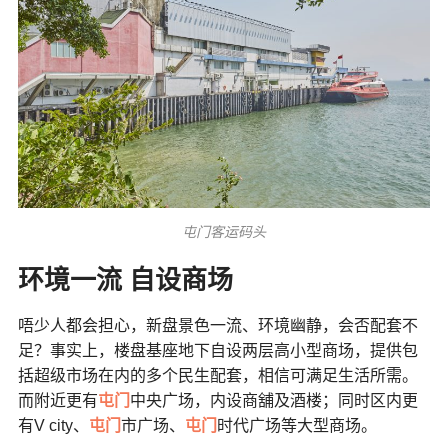
屯门客运码头
环境一流 自设商场
唔少人都会担心，新盘景色一流、环境幽静，会否配套不
足？事实上，楼盘基座地下自设两层高小型商场，提供包
括超级市场在内的多个民生配套，相信可满足生活所需。
而附近更有
屯门
中央广场，内设商舖及酒楼；同时区内更
有V city、
屯门
市广场、
屯门
时代广场等大型商场。