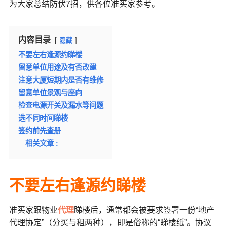
为大家总结防伏7招，供各位准买家参考。
内容目录
隐藏
不要左右逢源约睇楼
留意单位用途及有否改建
注意大厦短期内是否有维修
留意单位景观与座向
检查电源开关及漏水等问题
选不同时间睇楼
签约前先查册
相关文章 :
不要左右逢源约睇楼
准买家跟物业
代理
睇楼后，通常都会被要求签署一份“地产
代理协定”（分买与租两种），即是俗称的“睇楼纸”。协议