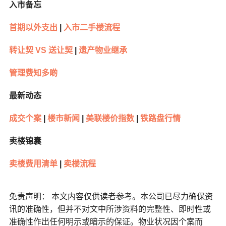
入市备忘
首期以外支出
|
入市二手楼流程
转让契 VS 送让契
|
遗产物业继承
管理费知多啲
最新动态
成交个案
|
楼市新闻
|
美联楼价指数
|
铁路盘行情
卖楼锦囊
卖楼费用清单
|
卖楼流程
免责声明： 本文内容仅供读者参考。本公司已尽力确保资
讯的准确性，但并不对文中所涉资料的完整性、即时性或
准确性作出任何明示或暗示的保证。物业状况因个案而