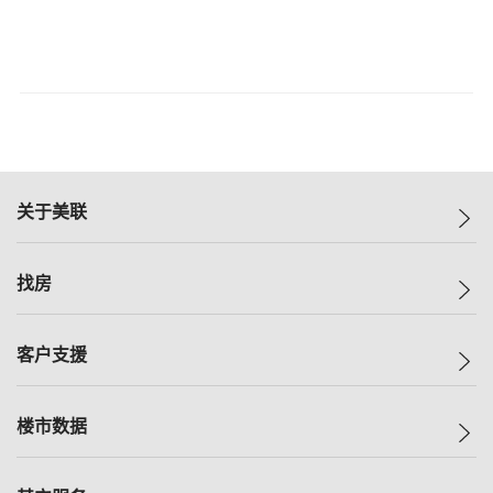
关于美联
美联集团
找房
投资者关系
集团动态
一手新房
客户支援
人才招募
买房
网站地图
上车
自助放盘
楼市数据
减价
专业经纪人
低价
分行网络
指数