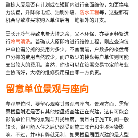
整栋大厦是否有计划或在短期内进行全面维修，如更换电
力装置，升降梯电缆、油刷外墙、
防水工程
等，这些都有
机会导致准买家购入单位后有一笔额外的开支。
需长开冷气导致电费大增之余，又不环保，亦要更频繁进
行
冷气清洗
。若确认大厦即将进行维修工程，则应查询每
户单位需分摊的费用为多少，不言而喻，户数多的楼盘每
户分摊的费用自然较少，而户数少的楼盘每户单位则可能
支出较大的费用。当然，你也可以在签署交易协定前与业
主协商好，大楼的维修费用是由哪一方负责。
留意单位景观与座向
参观单位时，要留心观察其景观与座向。景观方面，需留
意楼盘附近是否有其他楼盘或基建正在兴建，这有可能会
影响单位日后的景观与开扬程度，而且由于施工时间一般
较长，很可能入住之后仍然受到施工噪音和尘埃污染影
响。不过，并非有弊就无利，如果楼盘周围兴建的是大型