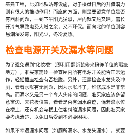
基建工程，比如地铁站等设施，对于楼盘日后的升值潜力
则有很大的推动作用！而座向方面，则是要留意单位是否
有西斜问题，一到下午阳光猛烈，屋内就又热又晒。需长
开冷气导致电费大增之余，又不环保。而向北的单位则容
易潮湿发霉，阳光少，冬冷夏热。
检查电源开关及漏水等问题
为了避免遇到“化妆楼”（即利用翻新装修来粉饰单位的瑕疵
地方），准买家需逐一检查屋内所有电源开关能否正常运
作，轻摇插座检查有否松脱。另外，还需检查水龙头及冲
厕，看看水喉有无问题，因为水喉坏了，维修成本是非常
高。而漏水又是另一个令人头疼的问题，准买家应该多留
意窗边、天花板位置，看看是否有漏水痕迹，倘若渗水位
在楼上，还有机会与楼上住客纠缠漏水问题，因此准买家
要考虑清楚，以免日后受到不必要困扰。
如果不幸遇漏水问题（如厕所漏水、水龙头漏水），就要