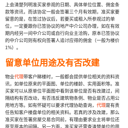
上会清楚列明准买家参观的日期、具体单位位置、佣金条
款等资讯，而该协定一般会签署三个月有效期，准买家要
留意的是，在签过协议后，若要买或租入所参观过的单
位，一定要跟你已签协议的地产中介公司办理，如在有效
期内经另一间中介公司或自行向业主洽购，原本已签协议
的中介公司则有权向签署人追讨应得的佣金（一般为楼价
1%）。
留意
单位用途及有否改建
物业
代理
带客户睇楼时，一般都会提供单位相关的资料资
讯，如单位原来的平面图、单位的楼龄、实用面积等。准
买家可以从原单位平面图中看到该单位是否有改建过，间
隔结构有否改动，有否违反建筑物条例、物业是否占用公
用地方等。如有怀疑可以要求代理协助查询，
代理
是有责
任告知客户楼盘单位的相关资料。若真的涉及改建，那么
准买家在签署房屋交易合同前，有理由要求业主将单位还
原至原本的间隔。另一方面，准买家还需查清楚单位的用