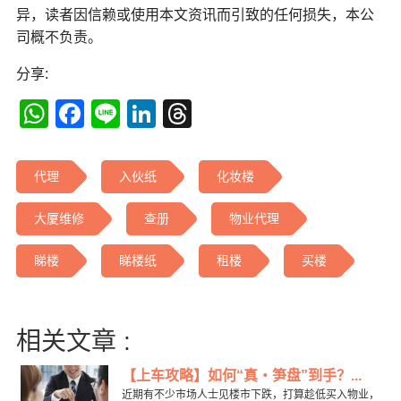
异，读者因信赖或使用本文资讯而引致的任何损失，本公
司概不负责。
分享:
WhatsApp
Facebook
Line
LinkedIn
Threads
代理
入伙纸
化妆楼
大厦维修
查册
物业代理
睇楼
睇楼纸
租楼
买楼
相关文章 :
【上车攻略】如何“真‧笋盘”到手？...
近期有不少巿场人士见楼市下跌，打算趁低买入物业，