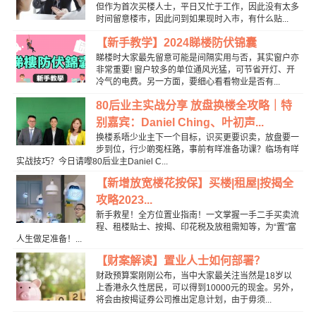
但作为首次买楼人士，平日又忙于工作，因此没有太多
时间留意楼市，因此问到如果现时入市，有什么贴...
【新手教学】2024睇楼防伏锦囊
睇楼时大家最先留意可能是间隔实用与否，其实窗户亦
非常重要! 窗户较多的单位通风光猛，可节省开灯、开
冷气的电费。另一方面，要细心看看物业是否有...
80后业主实战分享 放盘换楼全攻略｜特
别嘉宾：Daniel Ching、叶初声...
换楼系唔少业主下一个目标，识买更要识卖，放盘要一
步到位，行少啲冤枉路，事前有咩准备功课？临场有咩
实战技巧？今日请嚟80后业主Daniel C...
【新增放宽楼花按保】买楼|租屋|按揭全
攻略2023...
新手救星！全方位置业指南！一文掌握一手二手买卖流
程、租楼贴士、按揭、印花税及放租需知等，为“置”富
人生做足准备！...
【财案解读】置业人士如何部署？
财政预算案刚刚公布，当中大家最关注当然是18岁以
上香港永久性居民，可以得到10000元的现金。另外，
将会由按揭证券公司推出定息计划，由于毋须...