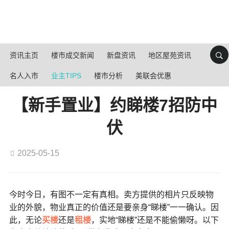
资讯主页
楼市成交新闻
新盘资讯
地区屋苑资讯
名人入市
业主TIPS
楼市分析
美联会优惠
【新手置业】约睇楼7招防中
伏
2025-05-15
今时今日，有图不一定有真相。卖方提供的相片只反映物
业的外貌，物业真正的价值还是要亲身“睇楼”一一确认。因
此，无论
买楼
还是
租楼
，实地“睇楼”还是不能偷懒呀。以下