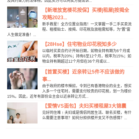
及具约束力的法律档，因此买方可以向卖方提出诉...
【新增放宽楼花按保】买楼|租屋|按揭全
攻略2023...
新手救星！全方位置业指南！一文掌握一手二手买卖流
程、租楼贴士、按揭、印花税及放租需知等，为“置”富
人生做足准备！...
【28Hse】住宅物业印花税知多少
以临时买卖合约计开始日期，如物业持有期为6个月或
以内，税率为20%；持有6至12个月，税率为15%；如
物业持有期超过12个月但在36个月或以...
【首置买楼】近亲转让5件不应该做的
事...
由于政府的楼市辣招，令到已有香港物业的业主，想买
入多一个住宅时，需要支付较贵的印花税，划一为楼价
15%。因此，近年有部份业主会以近亲转让方式...
【爱情VS面包】夫妇买楼租屋3大锦囊
见好同住难﹗夫妇或是情侣同居生活、联名买楼，有什
么需要注意事项？如何分担供楼开支又不伤感情？...