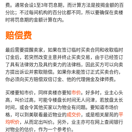
费。通常会设1至3年罚息期，而计算方法是按揭金额的百
分比；不过每间机构的百分比都不同，所以要确保在卖楼
时将罚息期的金额计算在内。
赔偿费
最后需要提醒卖家，如果在签订临时买卖合同和收取临时
订金后，若突然改变主意并终止买卖交易，由于已经签订
了具有法律效力及具约束力的法律档，因此买方可以向卖
方提出诉讼并索取赔偿。如果你未能签订正式买卖合约，
你必须向买方赔偿双倍订金、他的代理佣金及律师费。
买楼要知市价，同样卖楼亦要知
市价
。好多时，业主心头
高，叫价过高，可能令楼盘长时间无人问津，若放盘太长
时间，或会令其他买家以为物业有问题。要知道市场价
格，可以到美联看最近物业的
成交价
，或是相关屋苑的
平
均呎价
，从而定出叫价。另外，业主亦可在网上查阅银行
对物业的估价，作为一个参考价。