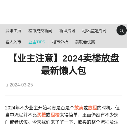
资讯主页
楼市成交新闻
新盘资讯
地区屋苑资讯
名人入市
业主TIPS
楼市分析
美联会优惠
【业主注意】2024卖楼放盘
最新懒人包
2024-03-25
2024年不少业主开始考虑是否是个
放卖
或
放租
的时机。但
当中流程并不比
买楼
或
租楼
来得简单，里面仍然有不少窍
门或者伏位。今天我们来了解一下，放卖的整个流程及注