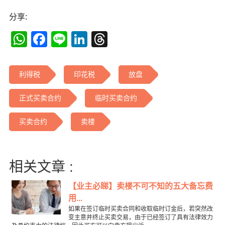
分享:
WhatsApp
Facebook
Line
LinkedIn
Threads
利得税
印花税
放盘
正式买卖合约
临时买卖合约
买卖合约
卖楼
相关文章 :
【业主必睇】卖楼不可不知的五大备忘费
用...
如果在签订临时买卖合同和收取临时订金后，若突然改
变主意并终止买卖交易，由于已经签订了具有法律效力