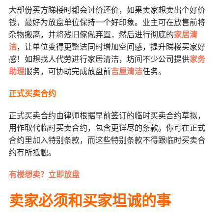
大部份买方睇楼时都会讨价还价，如果卖家想卖出个好价
钱，最好为放盘单位保持一个好印象。业主可在放售前将
杂物搬离，并将残旧傢俬弃置，然后进行彻底的
家居清
洁
，让单位变得更整洁同时增加空间感，提升睇楼买家好
感！如想找人代劳进行家居清洁，坊间不少公司提供
家务
助理
服务，可协助完成放盘前
吉屋清洁
任务。
正式买卖合约
正式买卖合约由律师根据早前签订的临时买卖合约草拟，
用作取代临时买卖合约，包含更详尽的条款。你可在正式
合约里加入特别条款，而这些特别条款不得跟临时买卖合
约有所抵触。
有楼想卖？立即放盘
卖家必须和买家坦诚的事