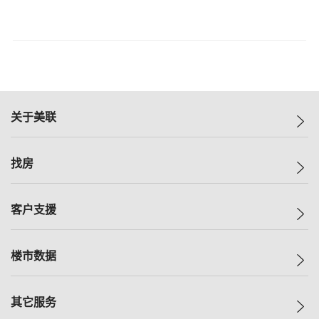
关于美联
美联集团
找房
投资者关系
集团动态
一手新房
客户支援
人才招募
买房
网站地图
上车
自助放盘
楼市数据
减价
专业经纪人
低价
分行网络
指数
其它服务
美联豪宅
查询热线
信心指数