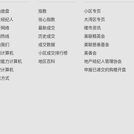
助放盘
指数
小区专页
业经纪人
信心指数
大湾区专页
行网络
最新成交
楼市资讯
询热线
历史成交
美联精英会
络我们
成交数据
美联慈善基金
揭计算机
小区成交排行榜
美善会
担能力计算机
地区百科
地产经纪人管理协会
按计算机
申报已递交的购楼开盘
款方式