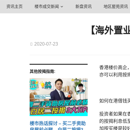
资讯主页
楼市成交新闻
新盘资讯
地区屋苑资讯
【海外置业
2020-07-23
香港楼价高企，
其他按揭指南:
亦可以利用按
如何在港借钱
投资者如果在
的按揭利息低
楼市热话探讨 – 买二手资助
加按买楼是较
房屋前必睇 白居二按揭3