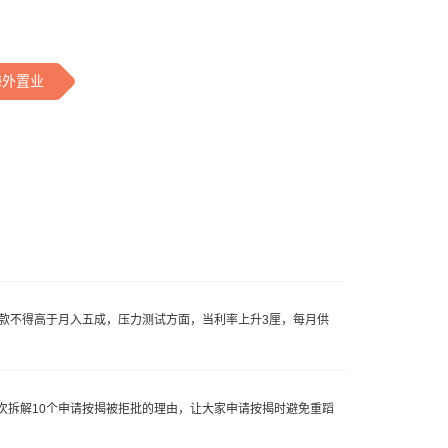
海外置业
月供款不得高于月入五成，压力测试方面，当利率上升3厘，每月供
次拆解10个申请按揭被拒批的理由，让大家申请按揭时避免重蹈