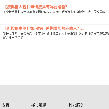
【按揭懒人包】申请按揭有咩要准备？...
不少新手置业人士以承造按揭很容易，签临约后迟迟未有向银行申请，导致最尾预算错
【新按保案例】如何悭出首期增加额外收入？...
新按揭保险措施公布后，令不少有置业打算的人士要重新计数，新按保虽可承造高
置，多出的首期...
户支援
楼市数据
其它服务