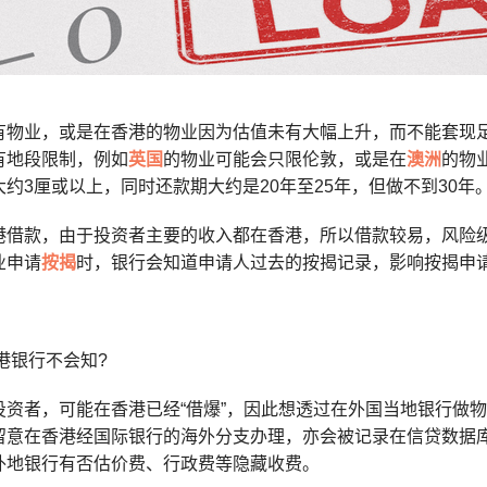
有物业，或是在香港的物业因为估值未有大幅上升，而不能套现
有地段限制，例如
英国
的物业可能会只限伦敦，或是在
澳洲
的物
约3厘或以上，同时还款期大约是20年至25年，但做不到30年
港借款，由于投资者主要的收入都在香港，所以借款较易，风险
业申请
按揭
时，银行会知道申请人过去的按揭记录，影响按揭申
港银行不会知?
投资者，可能在香港已经“借爆”，因此想透过在外国当地银行做
留意在香港经国际银行的海外分支办理，亦会被记录在信贷数据
外地银行有否估价费、行政费等隐藏收费。