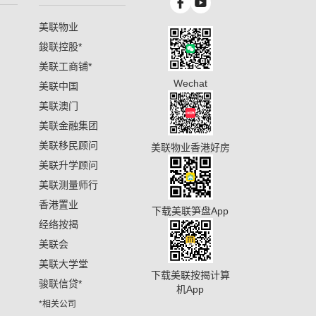
美联物业
鋑联控股
*
美联工商铺
*
Wechat
美联中国
美联澳门
美联金融集团
美联移民顾问
美联物业香港好房
美联升学顾问
美联测量师行
香港置业
下载美联笋盘App
经络按揭
美联会
美联大学堂
下载美联按揭计算
骏联信贷
*
机App
*相关公司