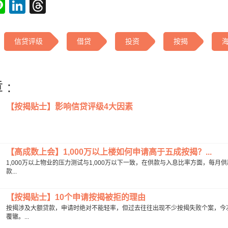
tsApp
acebook
Line
LinkedIn
Threads
信贷评级
借贷
投资
按揭
 :
【按揭贴士】影响信贷评级4大因素
【高成数上会】1,000万以上楼如何申请高于五成按揭？...
1,000万以上物业的压力测试与1,000万以下一致，在供款与入息比率方面，每
款...
【按揭贴士】10个申请按揭被拒的理由
按揭涉及大额贷款，申请时绝对不能轻率，但过去往往出现不少按揭失败个案，今
覆辙。...