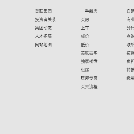
美联集团
一手新房
自
投资者关系
买房
专
集团动态
上车
分
人才招募
减价
查
网站地图
低价
联
美联豪宅
按
独家楼盘
负
租房
转
居屋专页
缴
买卖流程