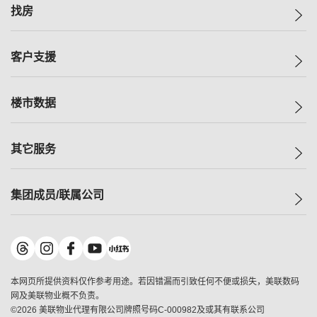
美联集团
找房
投资者关系
集团动态
一手新房
客户支援
人才招募
买房
网站地图
上车
自助放盘
楼市数据
减价
专业经纪人
低价
分行网络
指数
其它服务
美联豪宅
查询热线
信心指数
独家楼盘
联络我们
最新成交
小区专页
租房
集团成员/联属公司
按揭计算机
历史成交
大湾区专页
居屋专页
负担能力计算机
成交数据
楼市资讯
买卖流程
美联物业
转按计算机
小区成交排行榜
美联精英会
鋑联控股
*
缴款方式
地区百科
美联慈善基金
美联工商铺
*
本网页所提供资料仅作参考用途。若因错漏而引致任何不便或损失，美联数码
美善会
美联中国
网及美联物业概不负责。
地产经纪人管理协会
©
2026
美联物业代理有限公司牌照号码C-000982及或其有联系公司
美联澳门