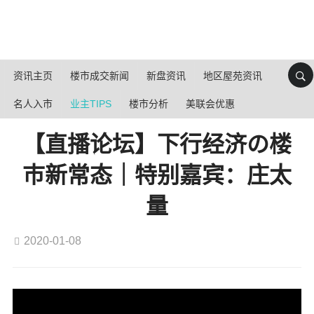
资讯主页
楼市成交新闻
新盘资讯
地区屋苑资讯
名人入市
业主TIPS
楼市分析
美联会优惠
【直播论坛】下行经济の楼
巿新常态｜特别嘉宾：庄太
量
2020-01-08