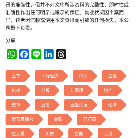
讯的准确性，但并不对文中所涉资料的完整性、即时性或
准确性作出任何明示或暗示的保证。物业状况因个案而
异，读者因信赖或使用本文资讯而引致的任何损失，本公
司概不负责。
分享:
WhatsApp
Facebook
Line
LinkedIn
Threads
上车
下行经济
中大
主播
供楼
分析
刘嘉辉
地产
楼市
直播
直播论坛
经济
置富直播台
美联
范巧茹
庄太量
买楼
首期
香港