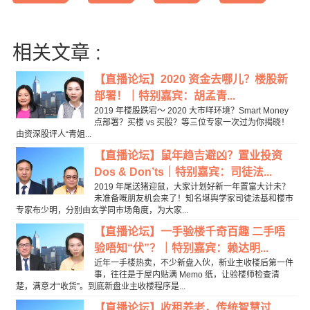
相关文章 :
【直播论坛】2020 资金去哪儿？楼股新
部署！｜特别嘉宾：胡孟青...
2019 年楼股跌宕～ 2020 大巿咩环境？Smart Money
点部署？买楼 vs 买股？等三位专家一次过为你揭晓！
由资深股评人“青姐...
【直播论坛】鼠年趋吉避凶？置业投资
Dos & Don’ts｜特别嘉宾：司徒法...
2019 年尾送猪迎鼠，大家计划好新一年置富大计未？
未准备嘅朋友机会来了！知名堪舆学家司徒法基和楼市
专家布少明，分别由玄学同巿场角度，为大家...
【直播论坛】一手验楼千奇百趣 二手唔
验唔知“伏”？｜特别嘉宾：赖达明...
近年一手楼热卖，不少新盘入伙，新业主收楼后第一件
事，往往是于屋内贴满 Memo 纸，让验楼师检查清
楚，满意才“收货”。到底新盘业主收楼程序是...
【直播论坛】收租养老，传统智慧过