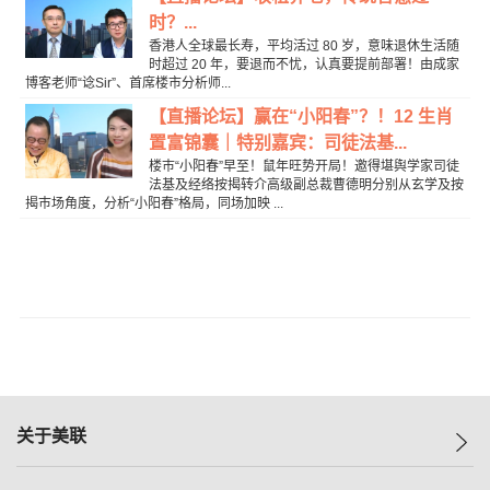
时？...
香港人全球最长寿，平均活过 80 岁，意味退休生活随
时超过 20 年，要退而不忧，认真要提前部署！由成家
博客老师“谂Sir”、首席楼市分析师...
【直播论坛】赢在“小阳春”？！12 生肖
置富锦囊｜特别嘉宾：司徒法基...
楼巿“小阳春”早至！鼠年旺势开局！邀得堪舆学家司徒
法基及经络按揭转介高级副总裁曹德明分别从玄学及按
揭巿场角度，分析“小阳春”格局，同场加映 ...
关于美联