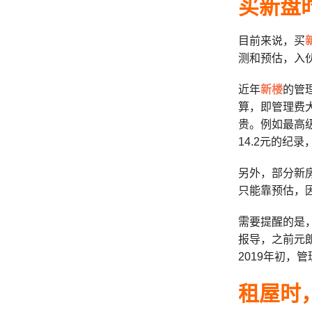
买
新盘
目前来说，买
测和预估，入
近年
新楼
的管
算，即管理费
贵。例如最高
14.2元的纪
另外，部分新
只能靠预估，
需要提醒的是
报导，之前元
2019年初，管
租屋
时