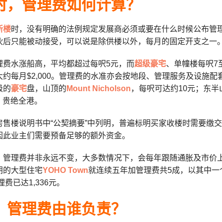
时，管理费如何计算？
新楼
时，没有明确的法例规定发展商必须或要在什么时候公布管
伙后只能被动接受，可以说是除供楼以外，每月的固定开支之一
理费水涨船高，平均都超过每呎5元，而
超级豪宅
、单幢楼每呎7
大约每月$2,000。管理费的水准亦会按地段、管理服务及设施
级的
豪宅
盘，山顶的
Mount Nicholson
，每呎可达约10元；东半
录，贵绝全港。
房售楼说明书中“公契摘要”中列明，普遍标明买家收楼时需要缴
因此业主们需要预备足够的额外资金。
，管理费并非永远不变，大多数情况下，会每年跟随通胀及市价
朗的大型住宅
YOHO Town
就连续五年加管理费共5成，以其中一个
理费已达1,336元。
，管理费由谁负责？