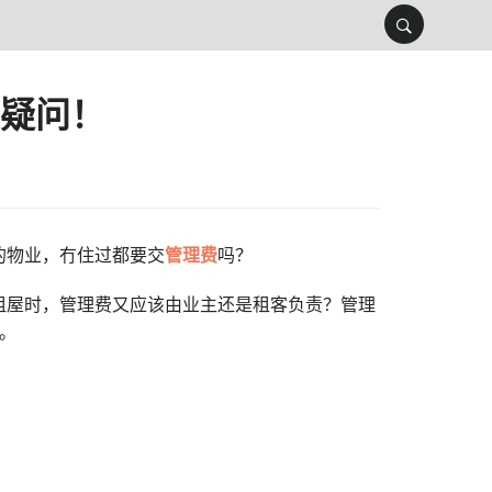
疑问！
的物业，冇住过都要交
管理费
吗？
租屋时，管理费又应该由业主还是租客负责？管理
。