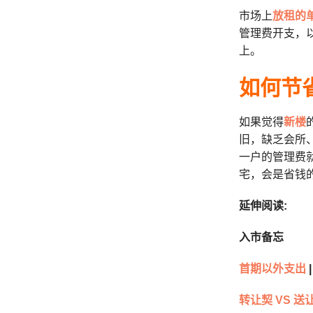
市场上
放租的
管理费开支，
上。
如何节
如果觉得
新楼
旧，缺乏会所
一户的管理费
宅，会是省钱
延伸阅读:
入市备忘
首期以外支出
|
转让契 VS 送