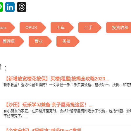
tsApp
acebook
Line
LinkedIn
Threads
son
OPUS
上车
二手
投资收租
管理费
置业
买楼
 :
【新增放宽楼花按保】买楼|租屋|按揭全攻略2023...
新手救星！全方位置业指南！一文掌握一手二手买卖流程、租楼贴士、按揭、印花税及
【沙田】玩乐学习兼备 亲子屋苑拣这区！...
有小朋友的家庭，在买楼拣屋苑时，会格外留意屋苑附近亲子设施，包括公园、游
不妨研究下。...
【个案分析】4招解决“呼吸Plan”危机