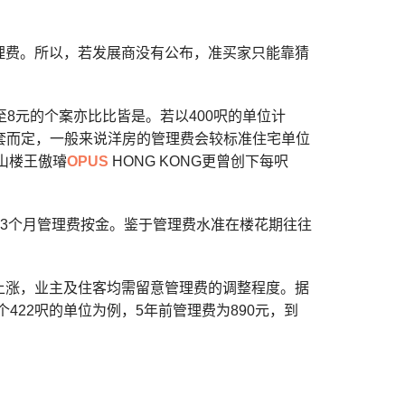
理费。所以，若发展商没有公布，准买家只能靠猜
。
至8元的个案亦比比皆是。若以400呎的单位计
配套而定，一般来说洋房的管理费会较标准住宅单位
山楼王傲璿
OPUS
HONG KONG更曾创下每呎
交3个月管理费按金。鉴于管理费水准在楼花期往往
上涨，业主及住客均需留意管理费的调整程度。据
422呎的单位为例，5年前管理费为890元，到