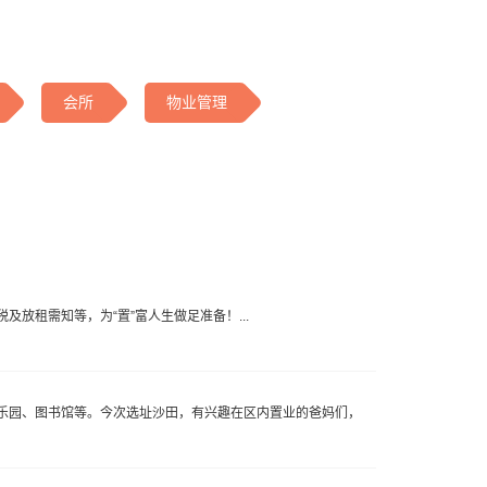
会所
物业管理
放租需知等，为“置”富人生做足准备！...
乐园、图书馆等。今次选址沙田，有兴趣在区内置业的爸妈们，