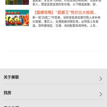
盖配套，无论天气阴晴，外出无惧日晒雨淋，沿途护送
家人，塑造宜居宜居的安乐窝。以下精选居屋，部...
【揾楼攻略】“居屋王”性价比大检阅...
新一批“白居二”中签者，当获发批准信便可购入未补地
价居屋。事实上，全港居屋间隔实用，必然是上车首
选，但所属地区、交通、消闲配套各具特色，上车...
关于美联
美联集团
找房
投资者关系
集团动态
一手新房