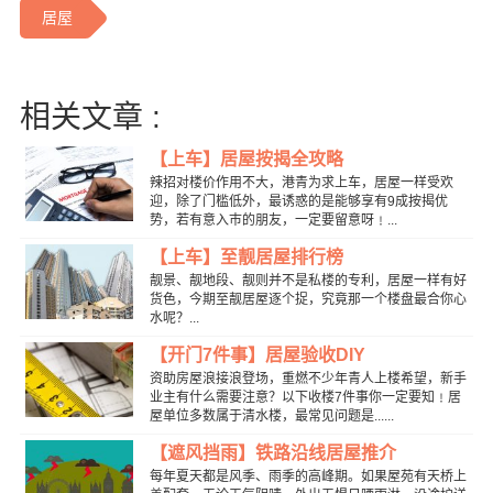
居屋
相关文章 :
【上车】居屋按揭全攻略
辣招对楼价作用不大，港青为求上车，居屋一样受欢
迎，除了门槛低外，最诱惑的是能够享有9成按揭优
势，若有意入巿的朋友，一定要留意呀﹗...
【上车】至靓居屋排行榜
靓景、靓地段、靓则并不是私楼的专利，居屋一样有好
货色，今期至靓居屋逐个捉，究竟那一个楼盘最合你心
水呢？...
【开门7件事】居屋验收DIY
资助房屋浪接浪登场，重燃不少年青人上楼希望，新手
业主有什么需要注意？以下收楼7件事你一定要知﹗居
屋单位多数属于清水楼，最常见问题是......
【遮风挡雨】铁路沿线居屋推介
每年夏天都是风季、雨季的高峰期。如果屋苑有天桥上