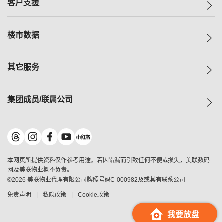
客户支援
人才招募
买房
网站地图
上车
自助放盘
楼市数据
减价
专业经纪人
低价
分行网络
指数
其它服务
美联豪宅
查询热线
信心指数
独家楼盘
联络我们
最新成交
小区专页
租房
集团成员/联属公司
按揭计算机
历史成交
大湾区专页
居屋专页
负担能力计算机
成交数据
楼市资讯
买卖流程
美联物业
转按计算机
小区成交排行榜
美联精英会
鋑联控股
*
缴款方式
地区百科
美联慈善基金
美联工商铺
*
本网页所提供资料仅作参考用途。若因错漏而引致任何不便或损失，美联数码
美善会
美联中国
网及美联物业概不负责。
地产经纪人管理协会
©
2026
美联物业代理有限公司牌照号码C-000982及或其有联系公司
美联澳门
申报已递交的购楼开盘
免责声明
私隐政策
Cookie政策
美联金融集团
美联移民顾问
我要放盘