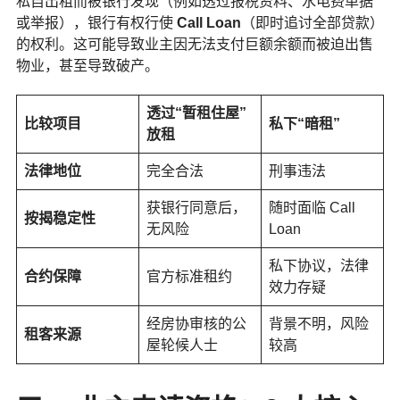
私自出租而被银行发现（例如透过报税资料、水电费单据
或举报），银行有权行使
Call Loan
（即时追讨全部贷款）
的权利。这可能导致业主因无法支付巨额余额而被迫出售
物业，甚至导致破产。
透过“暂租住屋”
比较项目
私下“暗租”
放租
法律地位
完全合法
刑事违法
获银行同意后，
随时面临 Call
按揭稳定性
无风险
Loan
私下协议，法律
合约保障
官方标准租约
效力存疑
经房协审核的公
背景不明，风险
租客来源
屋轮候人士
较高