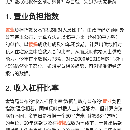
思？数据根据什么前提运算？今日就一次过为大家拆解。
1. 置业负担指
数
置业
负担指数又名“供款相对入息比率”，由政府经济顾问办
公室每季公布，计算方法是以45平方米（约480平方呎）
的单位、以
按揭
成数七成及20年还款期，计算出供款相对
私人住宅家庭中位数入息的比率，从而反映供楼人士供款
能力。今年首季数据为73%，对比2000至2019年的平均值
45%仍然处于高位。如想留意相关趋势，可浏览香港经济
报告的数据。
2. 收入杠杆比
率
金管局公布的“收入杠杆比率”数据与政府公布的“
置业
负担
指数”理念相若，同样反映供楼人士负担能力，但计算方法
略有不同，金管局是根据一个50平方米（约538平方呎）
的单位、20年还款期及在
按揭
成数为七成下，计算出供款