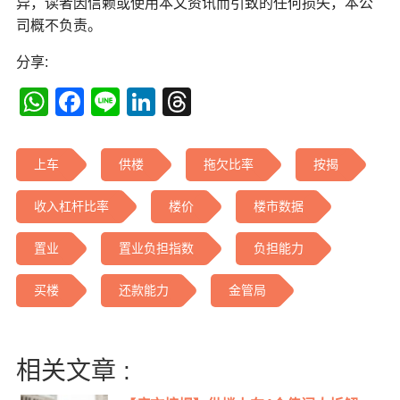
异，读者因信赖或使用本文资讯而引致的任何损失，本公
司概不负责。
分享:
WhatsApp
Facebook
Line
LinkedIn
Threads
上车
供楼
拖欠比率
按揭
收入杠杆比率
楼价
楼市数据
置业
置业负担指数
负担能力
买楼
还款能力
金管局
相关文章 :