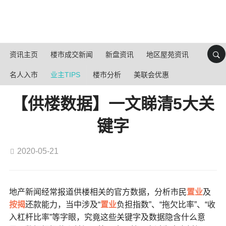
资讯主页
楼市成交新闻
新盘资讯
地区屋苑资讯
名人入市
业主TIPS
楼市分析
美联会优惠
【供楼数据】一文睇清5大关
键字
2020-05-21
地产新闻经常报道供楼相关的官方数据，分析市民
置业
及
按揭
还款能力，当中涉及“
置业
负担指数”、“拖欠比率”、“收
入杠杆比率”等字眼，究竟这些关键字及数据隐含什么意