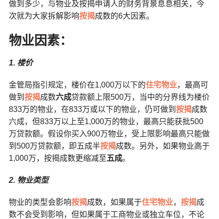
做到多少，与物业及按揭申请人的财务背景息息相关，今
次就为大家拆解影响
按揭
成数的6大因素。
物业因素：
1. 楼价
金管局指引规定，楼价在1,000万以下的
住宅物业
，最高可
做到
按揭
成数
六成
贷款额上限500万，当中的分界线为楼价
833万的物业，在833万或以下的物业，仍可做到
按揭
成数
六成，但833万以上至1,000万的物业，最高只能获批500
万贷款额。假设你买入900万物业，受上限影响最高只能做
到500万贷款额，即五成半
按揭
成数。另外，如果物业高于
1,000万，按揭成数更缩减至
五成
。
2. 物业类型
物业的类型会影响
按揭
成数，如果属于
住宅物业
，
按揭
成
数不会受到影响，但如果属于工商物业或独立车位，不论