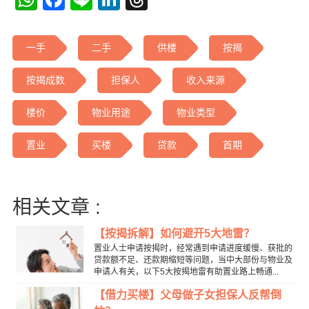
一手
二手
供楼
按揭
按揭成数
担保人
收入来源
楼价
物业用途
物业类型
置业
买楼
贷款
首期
相关文章 :
【按揭拆解】如何避开5大地雷？
置业人士申请按揭时，经常遇到申请进度缓慢、获批的
贷款额不足、还款期缩短等问题，当中大部份与物业及
申请人有关，以下5大按揭地雷有助置业路上畅通...
【借力买楼】父母做子女担保人反帮倒