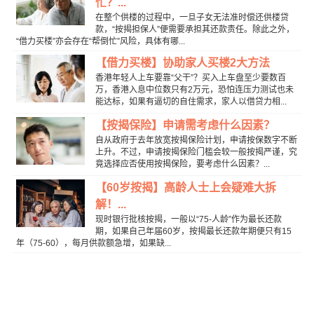
忙？...
在整个供楼的过程中，一旦子女无法准时偿还供楼贷
款，“按揭担保人”便需要承担其还款责任。除此之外，
“借力买楼”亦会存在“帮倒忙”风险，具体有哪...
【借力买楼】协助家人买楼2大方法
香港年轻人上车要靠“父干”？买入上车盘至少要数百
万，香港入息中位数只有2万元，恐怕连压力测试也未
能达标，如果有逼切的自住需求，家人以借贷力相...
【按揭保险】申请需考虑什么因素？
自从政府于去年放宽按揭保险计划，申请按保数字不断
上升。不过，申请按揭保险门槛会较一般按揭严谨，究
竟选择应否使用按揭保险，要考虑什么因素？...
【60岁按揭】高龄人士上会疑难大拆
解！...
现时银行批核按揭，一般以“75-人龄”作为最长还款
期，如果自己年届60岁，按揭最长还款年期便只有15
年（75-60），每月供款额急增，如果缺...