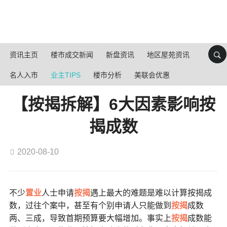
资讯主页
楼市成交新闻
新盘资讯
地区屋苑资讯
名人入市
业主TIPS
楼市分析
美联会优惠
【按揭拆解】6大因素影响按
揭成数
2020-08-10
不少
置业
人士申请
按揭
遇上最大的难题是难以计算按揭成
数，过往个案中，甚至有个别申请人只能做到
按揭
成数
两、三成，导致首期预算要大幅增加。事实上
按揭
成数能