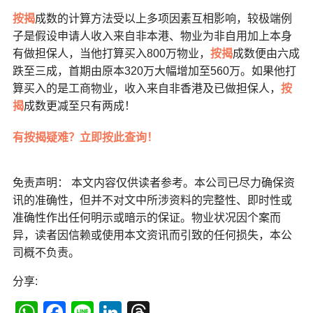
按揭
成数的计算方法受以上多项因素互相影响，较极端例
子是假设申请人收入来自非本港、物业为非自用加上本身
有做担保人，当他打算买入800万物业，
按揭
成数便由六成
跌至三成，首期由原本320万大幅增加至560万。如果他打
算买入的是工商物业，收入来自非香港及已做担保人，
按
揭
成数更减至只有两成！
有按揭疑难？立即按此查询！
免责声明： 本文内容仅供读者参考。本公司已尽力确保资
讯的准确性，但并不对文中所涉资料的完整性、即时性或
准确性作出任何明示或暗示的保证。物业状况因个案而
异，读者因信赖或使用本文资讯而引致的任何损失，本公
司概不负责。
分享:
WhatsApp
Facebook
Line
LinkedIn
Threads