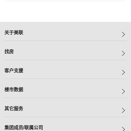
关于美联
美联集团
找房
投资者关系
集团动态
一手新房
客户支援
人才招募
买房
网站地图
上车
自助放盘
楼市数据
减价
专业经纪人
低价
分行网络
指数
其它服务
美联豪宅
查询热线
信心指数
独家楼盘
联络我们
最新成交
小区专页
租房
集团成员/联属公司
按揭计算机