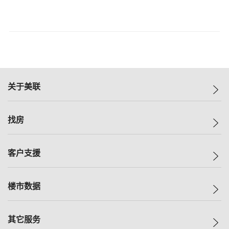
关于美联
美联集团
找房
投资者关系
集团动态
一手新房
客户支援
人才招募
买房
网站地图
上车
自助放盘
楼市数据
减价
专业经纪人
低价
分行网络
指数
其它服务
美联豪宅
查询热线