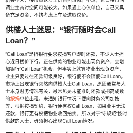
机会不大，楼市重返沙士价自然较微。不过，近日楼市回
调业主商讨空间可能较大，如果遇上心仪单位，自己又具
备充足资金，不妨考虑上车及进取议价。
供楼人士迷思：“银行随时会Call
Loan？”
“Call Loan”是指银行要求按揭客户即时还款，不少人士担
心近日楼价下行，正在供款的物业可能出现负资产，会增
加银行“Call Loan”机会，但事实上就算物业出现负资产，
业主只要过往还款纪级良好，银行便不会随便Call Loan。
市场上出现银行突然向供楼人士Call Loan，原因通常与人
士本身财务情况有关，最常见是未能准时还款或把高成数
的
按揭
单位出租，未通知银行情况下便向财务公司加按
等，根据按揭契约，银行便有权Call Loan，如果业主无法
还款，银行更有权把物业收回拍卖。所以对于“守规矩”按时
供款的人士，毋须担心出现Call Loan情况。