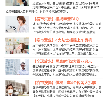
经济复苏时期，美国联储局或有机会实施负利率政策，
现时已有多国采用负利率政策，究竟什么叫“负利率”？
如果美国踏入负利率时代，对香港按揭及楼市带...
【疫市买楼】按揭申请FAQ
近日武汉肺炎袭港，部份银行审批按揭贷款或需更多时
间，置业人士申请按揭难免遇上挑战。然而，近日市面
上传出多个单位减价出售，如果心仪单位跌至优惠...
【疫市置业】4大贴士捕捉上车良机！
近年楼市受疫情影响，不少二手业主愿意拓宽议价空
间，多个屋苑出现减价幅度高达六位数字的减价笋盘，
不少有意置业人士“心郁郁”想上车。置业是人生大...
【全球放水】零息时代3大置业启示
美国联储局今晨突然宣布减息1厘至接近0，并启动一
连串量化宽松措施，应付新冠肺炎对市场引起的动荡。
全球放水不绝，对本港置业的人士长远供楼带来3...
【疫市按揭】供楼上车4个传闻大拆解
香港经济受新冠肺炎疫情影响，零售陷入经济寒冬，家
庭负担比率创新高，网络上出现不少有关置业及申请按
揭的传闻，小编今日就一次过为大家拆解当中4大...