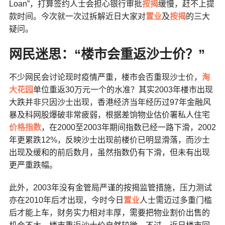
Loan”，打算签约人士会担心银行审批
按揭
缓慢，赶不上提
款时间。今次就一次过拆解近日大家对
置业
及
按揭
的三大
疑问。
网民迷思：“楼市会重返沙士价？”
不少网民会讨论现时疫情严重，楼市会否重现沙士价，
淘
大花园
单位重返30万元一个的水准？其实2003年楼市出现
大跌并非只因沙士出现，香港经济当年经历过97年金融风
暴及科网股爆破非常疲弱，根据差饷物业估价署私人住宅
价格指数
，在2000至2003年期间指数已经一路下滑，2002
年更累跌12%，反映沙士出现前楼价已明显滑落，而沙士
出现及缓和的前后数月，虽然指数仍有下滑，但未有出现
更严重跌幅。
此外，2003年没有金管局严谨的按揭监管措施，压力测试
亦在2010年后才出现，今时今日
置业
人士需迈过多重门槛
后才能上车，财务实力相对丰厚，需要把物业割价出售的