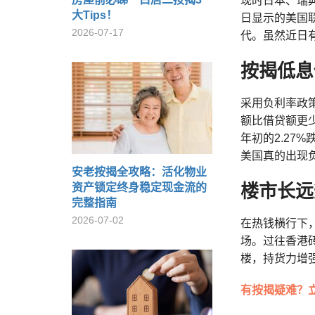
现时日本、瑞
大Tips！
日显示的美国联
2026-07-17
代。虽然近日
按揭低息
采用负利率政
额比借贷额更
年初的2.27
美国真的出现
安老按揭全攻略：活化物业
楼市长远
资产锁定终身稳定现金流的
完整指南
2026-07-02
在热钱横行下
场。过往香港
楼，持货力增
有按揭疑难？