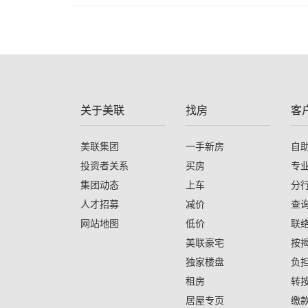
关于美联
找房
客
美联集团
一手新房
自
投资者关系
买房
专
集团动态
上车
分
人才招募
减价
查
网站地图
低价
联
美联豪宅
按
独家楼盘
负
租房
转
居屋专页
缴