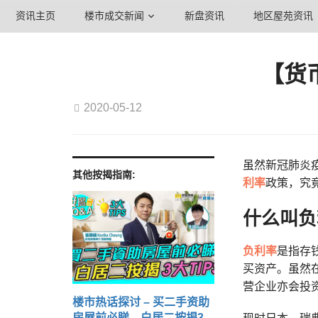
资讯主页
楼市成交新闻
新盘资讯
地区屋苑资讯
【货
2020-05-12
虽然新冠肺炎
其他按揭指南:
利率
政策，究竟
什么叫负
负利率
是指存
买资产。虽然
营企业亦会投
楼市热话探讨 – 买二手资助
房屋前必睇 白居二按揭3