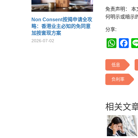
免责声明： 
何明示或暗示
Non Consent按揭申请全攻
略：香港业主必知的免同意
分享:
加按套现方案
Wha
F
2026-07-02
低息
负利率
相关文章