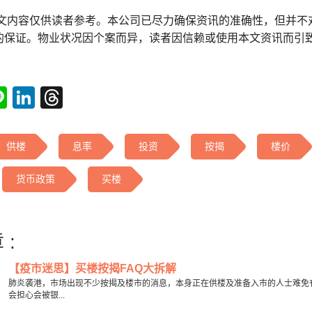
本文内容仅供读者参考。本公司已尽力确保资讯的准确性，但并不
的保证。物业状况因个案而异，读者因信赖或使用本文资讯而引
tsApp
acebook
Line
LinkedIn
Threads
供楼
息率
投资
按揭
楼价
货币政策
买楼
 :
【疫市迷思】买楼按揭FAQ大拆解
肺炎袭港，市场出现不少按揭及楼市的消息，本身正在供楼及准备入市的人士难免
会担心会被银...