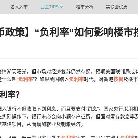
名人入市
业主TIPS
楼市分析
美联会优惠
币政策】“负利率”如何影响楼市
疫情渐现曙光，但市场对经济复苏仍然存疑，预期美国联储局或
什么叫“
负利率
”？如果美国踏入
负利率
时代，对香港
按揭
及楼市
利率？
钱入银行不但收取不到利息，而且要支付“罚息”。国家央行采用
在实际操作下，银行未必会向小额存户征费，但面对零存款息率
资基建项目，从而增加就业及刺激经济。