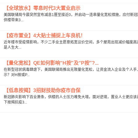
【全球放水】零息时代3大置业启示
美国联储局今晨突然宣布减息1厘至接近0，并启动一连串量化宽松措施，应付新
供楼带来3...
【疫市置业】4大贴士捕捉上车良机！
近年楼市受疫情影响，不少二手业主愿意拓宽议价空间，多个屋苑出现减价幅度高达
是人生大...
【量化宽松】QE如何影响“H按”及“P按”?...
在新型冠状病毒肆虐下，美国联储局推出无限量化宽松，让资金流入企业及个人手
示？对H按或P...
【低息按揭】3招财技助你疫市自保
新冠肺炎影响下百业萧条，供楼的人士压力难免大增。面对逆境，置业人士更应该
下按揭抗疫3...