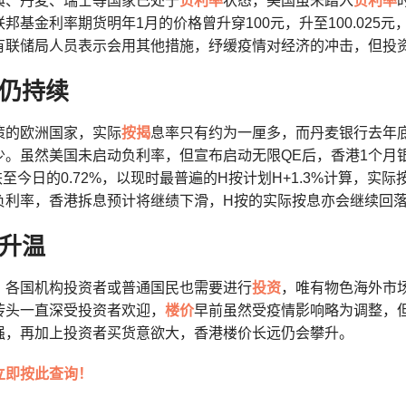
典、丹麦、瑞士等国家已处于
负利率
状态，美国虽未踏入
负利率
邦基金利率期货明年1月的价格曾升穿100元，升至100.025
有联储局人员表示会用其他措施，纾缓疫情对经济的冲击，但投
仍持续
策的欧洲国家，实际
按揭
息率只有约为一厘多，而丹麦银行去年底
少。虽然美国未启动负利率，但宣布启动无限QE后，香港1个月
%跌至今日的0.72%，以现时最普遍的H按计划H+1.3%计算，实
负利率，香港拆息预计将继绩下滑，H按的实际按息亦会继续回
升温
，各国机构投资者或普通国民也需要进行
投资
，唯有物色海外市
砖头一直深受投资者欢迎，
楼价
早前虽然受疫情影响略为调整，
强，再加上投资者买货意欲大，香港楼价长远仍会攀升。
立即按此查询！