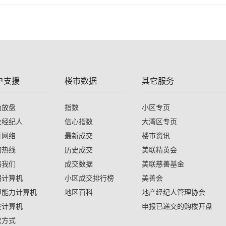
户支援
楼市数据
其它服务
助放盘
指数
小区专页
业经纪人
信心指数
大湾区专页
行网络
最新成交
楼市资讯
询热线
历史成交
美联精英会
络我们
成交数据
美联慈善基金
揭计算机
小区成交排行榜
美善会
担能力计算机
地区百科
地产经纪人管理协会
按计算机
申报已递交的购楼开盘
款方式