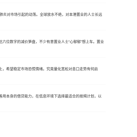
冠肺炎对市场引起的动荡。全球放水不绝，对本港置业的人士长远
六位数字的减价笋盘，不少有意置业人士“心郁郁”想上车。置业
上，希望稳定市场恐慌情绪。究竟量化宽松对息口走势有何启
善用本身的借贷能力，在低息环境下选择最适合的按揭计划，以