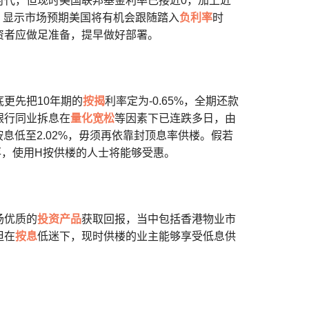
时代，但现时美国联邦基金利率已接近0，加上近
元，显示市场预期美国将有机会跟随踏入
负利率
时
资者应做足准备，提早做好部署。
更先把10年期的
按揭
利率定为-0.65%，全期还款
银行同业拆息在
量化宽松
等因素下已连跌多日，由
际按息低至2.02%，毋须再依靠封顶息率供楼。假若
落，使用H按供楼的人士将能够受惠。
场优质的
投资产品
获取回报，当中包括香港物业市
但在
按息
低迷下，现时供楼的业主能够享受低息供