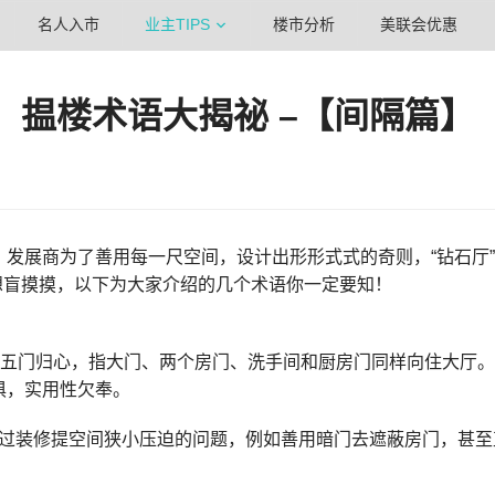
名人入市
业主TIPS
楼市分析
美联会优惠
揾楼术语大揭祕 –【间隔篇】
发展商为了善用每一尺空间，设计出形形式式的奇则，“钻石厅”、“
不想盲摸摸，以下为大家介绍的几个术语你一定要知！
又称五门归心，指大门、两个房门、洗手间和厨房门同样向住大厅
俱，实用性欠奉。
以透过装修提空间狭小压迫的问题，例如善用暗门去遮蔽房门，甚