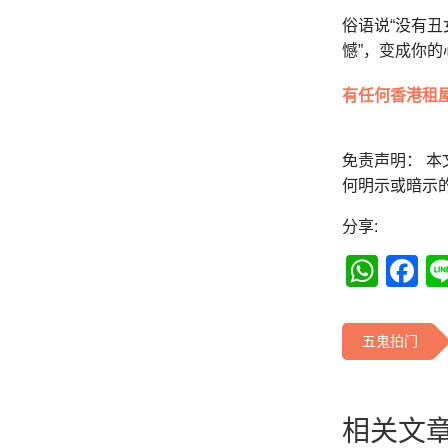
俗语说“没有丑
憾”，变成你
有任何香港租
免责声明： 
何明示或暗示
分享:
Wha
F
五鬼拍门
相关文章