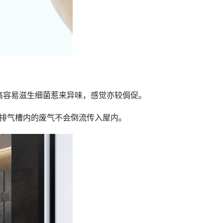
高容易滋生细菌惹来异味，感觉亦较侷促。
用排气槽内的废气不会倒流传入屋内。