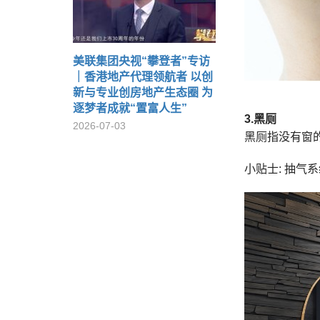
美联集团央视“攀登者”专访
｜香港地产代理领航者 以创
新与专业创房地产生态圈 为
逐梦者成就“置富人生”
3.
黑厕
2026-07-03
黑厕​指没有
小贴士: 抽