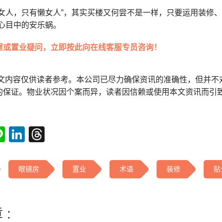
女人，只有懒女人”，其实买楼又何尝不是一样，只要运用装修、
的心目中的安乐蜗。
屋或置业疑问，立即按此向在线客服专员咨询！
本文内容仅供读者参考。本公司已尽力确保资讯的准确性，但并不
的保证。物业状况因个案而异，读者因信赖或使用本文资讯而引
tsApp
acebook
Line
LinkedIn
Threads
眼镜房
置业
术语
装修
贴
 :