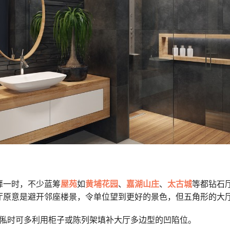
靡一时，不少蓝筹
屋苑
如
黄埔花园
、
嘉湖山庄
、
太古城
等都钻石
厅原意是避开邻座楼景，令单位望到更好的景色，但五角形的大
置傢俬时可多利用柜子或陈列架填补大厅多边型的凹陷位。