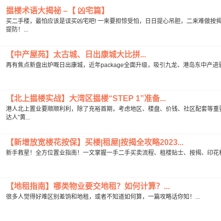
揾楼术语大揭祕 –【 凶宅篇】
买二手楼，最怕应该是误买凶宅吧! 一来要担惊受怕，日日提心吊胆，二来难做按
提防！...
【中产屋苑】太古城、日出康城大比拼...
再有焦点新盘出炉嘅日出康城，近年package全面升级，吸引九龙、港岛东中产进驻，
【北上揾楼实战】大湾区揾楼“STEP 1”准备...
港人北上置业要顺顺利利，除了充裕首期，考虑地区、楼盘、价钱、社区配套等重要
达人”黄...
【新增放宽楼花按保】买楼|租屋|按揭全攻略2023...
新手救星！全方位置业指南！一文掌握一手二手买卖流程、租楼贴士、按揭、印花税及
【地租指南】哪类物业要交地租？如何计算？...
很多人觉得好难区别差饷和地租，或者不知道如何算，一篇攻略话你知！...