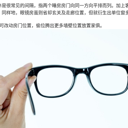
亦是很常见的间隔，指两个睡房房门向同一方向平排而列。加上
。同样地，眼镜房虽则省却玄关及走廊位置，但就衍生出单位窗
修时可改动房门位置，偷位腾出更多墙壁位置放置家俱。