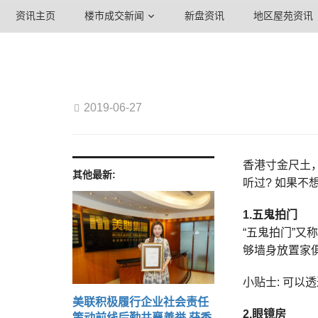
资讯主页
楼市成交新闻
新盘资讯
地区屋苑资讯
2019-06-27
香港寸金尺土，
其他最新:
听过? 如果
1.
五鬼拍门
“五鬼拍门”
够墙身放置家
小贴士: 可
美联积极履行企业社会责任
2.
眼镜房
策动前线后勤共襄善举 获香