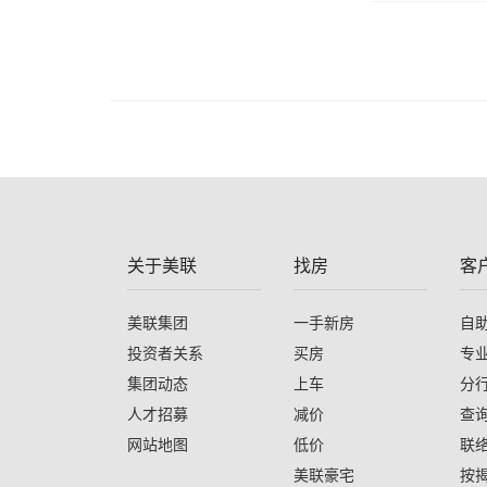
关于美联
找房
客
美联集团
一手新房
自
投资者关系
买房
专
集团动态
上车
分
人才招募
减价
查
网站地图
低价
联
美联豪宅
按