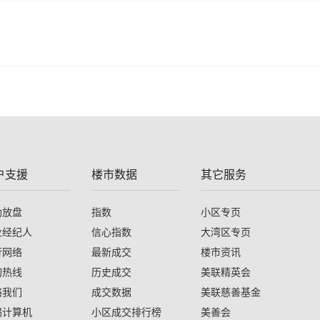
户支援
楼市数据
其它服务
助放盘
指数
小区专页
业经纪人
信心指数
大湾区专页
行网络
最新成交
楼市资讯
询热线
历史成交
美联精英会
络我们
成交数据
美联慈善基金
揭计算机
小区成交排行榜
美善会