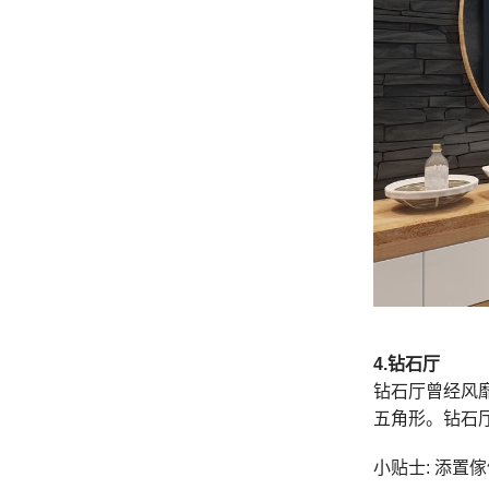
4.
钻石厅
钻石厅曾经风
五角形。钻石
小贴士: 添