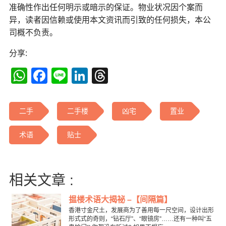
准确性作出任何明示或暗示的保证。物业状况因个案而
异，读者因信赖或使用本文资讯而引致的任何损失，本公
司概不负责。
分享:
WhatsApp
Facebook
Line
LinkedIn
Threads
二手
二手楼
凶宅
置业
术语
贴士
相关文章 :
揾楼术语大揭祕 –【间隔篇】
香港寸金尺土，发展商为了善用每一尺空间，设计出形
形式式的奇则，“钻石厅”、“眼镜房”……还有一种叫“五