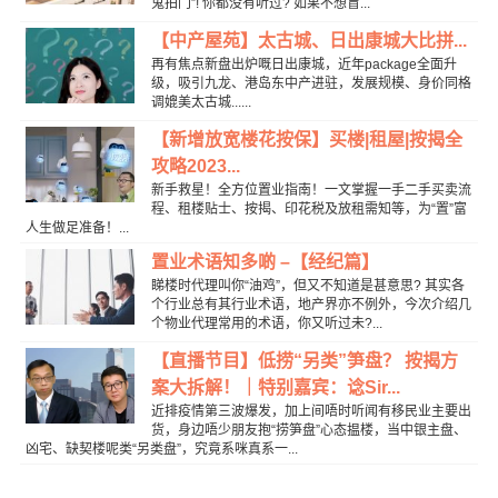
鬼拍门”! 你都没有听过? 如果不想盲...
【中产屋苑】太古城、日出康城大比拼...
再有焦点新盘出炉嘅日出康城，近年package全面升
级，吸引九龙、港岛东中产进驻，发展规模、身价同格
调媲美太古城......
【新增放宽楼花按保】买楼|租屋|按揭全
攻略2023...
新手救星！全方位置业指南！一文掌握一手二手买卖流
程、租楼贴士、按揭、印花税及放租需知等，为“置”富
人生做足准备！...
置业术语知多啲 –【经纪篇】
睇楼时代理叫你“油鸡”，但又不知道是甚意思? 其实各
个行业总有其行业术语，地产界亦不例外，今次介绍几
个物业代理常用的术语，你又听过未?...
【直播节目】低捞“另类”笋盘？ 按揭方
案大拆解！｜特别嘉宾：谂Sir...
近排疫情第三波爆发，加上间唔时听闻有移民业主要出
货，身边唔少朋友抱“捞笋盘”心态揾楼，当中银主盘、
凶宅、缺契楼呢类“另类盘”，究竟系咪真系一...