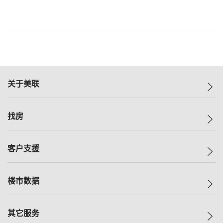
关于美联
美联集团
找房
投资者关系
集团动态
一手新房
客户支援
人才招募
买房
网站地图
上车
自助放盘
楼市数据
减价
专业经纪人
低价
分行网络
指数
其它服务
美联豪宅
查询热线