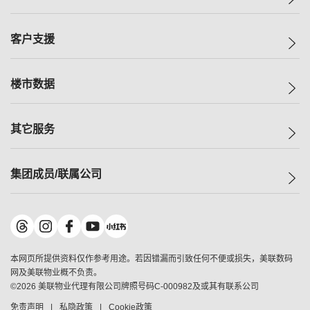
投资者关系
集团动态
一手新房
客户支援
人才招募
买房
网站地图
上车
自助放盘
楼市数据
减价
专业经纪人
低价
分行网络
指数
其它服务
美联豪宅
查询热线
信心指数
独家楼盘
联络我们
最新成交
小区专页
租房
集团成员/联属公司
按揭计算机
历史成交
大湾区专页
居屋专页
负担能力计算机
成交数据
楼市资讯
买卖流程
美联物业
转按计算机
小区成交排行榜
美联精英会
鋑联控股
*
缴款方式
地区百科
美联慈善基金
美联工商铺
*
本网页所提供资料仅作参考用途。若因错漏而引致任何不便或损失，美联数码
美善会
美联中国
网及美联物业概不负责。
地产经纪人管理协会
©
2026
美联物业代理有限公司牌照号码C-000982及或其有联系公司
美联澳门
申报已递交的购楼开盘
免责声明
私隐政策
Cookie政策