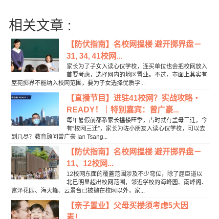
相关文章 :
【防伏指南】名校网揾楼 避开掷界盘－
31, 34, 41校网...
家长为了子女入读心仪学校，连买单位也会把校网放入
首要考虑，选择网内的地区置业。不过，市面上其实有
屋苑掷界不能纳入校网范围，要为子女选择优质学...
【直播节目】进驻41校网？实战攻略‧
READY！｜特别嘉宾：曾广豪...
每年暑假前都系家长揾楼旺季，古时就有孟母三迁，今
有“校网三迁”，家长为咗小朋友入读心仪学校，可以去
到几尽？教育顾问曾广豪 Ian Tsang...
【防伏指南】名校网揾楼 避开掷界盘－
11、12校网...
12校网东面的覆蓋范围涉及不少弯位，除了屈臣道以
北已明显超出校网范围，邻近学校的海峰园、南峰阁、
富泽花园、海天峰、云景台已被抛在校网以外，家...
【亲子置业】父母买楼须考虑5大因
素！...