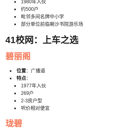
1980年入伙
约500户
毗邻多间名牌中小学
部分单位前临喇沙书院游乐场
41校网：上车之选
碧丽阁
位置
：广播道
特点
：
1977年入伙
269户
2-3房户型
呎价相对便宜
珑碧