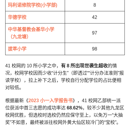
玛利诺修院学校(小学部)
8
华德学校
42
中华基督教会基华小学
97
（九龙塘）
拔萃小学
98
41 校网的 10 所小学之中，
有 8 所出现世袭生超收
的情
况，校网学校因而少收“计分生”（即透过““计分办法准则”报
读学校），拉上补下之后，学校自行分配学位的占比便相
对较低。
根据最新《
2023 小一入学报告书
》，41 校网乙部统一派
位获派中首三志愿的成功率达
68.62%
，较不少其他九龙区
校网优胜，但选校时选校仍然应保守至上，以免万一“大抽
奖”不如意，最终被派往校网外黄大仙区较冷门的“宝校”。