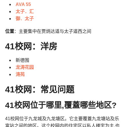
AVA 55
太子．汇
御．太子
位置
：主要集中在贾炳达道与太子道西之间
41校网：洋房
新德围
龙涛花园
涛苑
41校网：常见问题
41校网位于哪里,覆蓋哪些地区?
41校网位于九龙城及九龙塘区。它主要覆蓋九龙塘站及乐
富站之间的地区。这个校网内的住宅区以私人楼宇为主,也