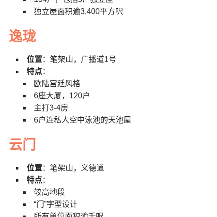
独立屋面积逾3,400平方呎
逸珑
位置
：笔架山，广播道1号
特点
：
欧陆宫廷风格
6座大厦，120户
主打3-4房
6户连私人空中泳池的天池屋
云门
位置
：笔架山，义德道
特点
：
较高地段
“门”字型设计
所有单位面积逾千呎