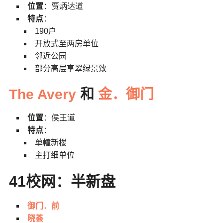
位置
：贾炳达道
特点
：
190户
开放式至两房单位
邻近公园
部分高层享翠绿景致
The Avery
和
金．御门
位置
：侯王道
特点
：
单幢新楼
主打细单位
41校网：半新盘
御门．前
晓荟