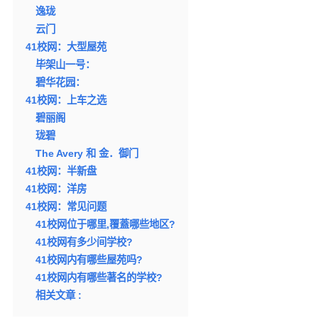
逸珑
云门
41校网：大型屋苑
毕架山一号：
碧华花园：
41校网：上车之选
碧丽阁
珑碧
The Avery 和 金．御门
41校网：半新盘
41校网：洋房
41校网：常见问题
41校网位于哪里,覆蓋哪些地区?
41校网有多少间学校?
41校网内有哪些屋苑吗?
41校网内有哪些著名的学校?
相关文章 :