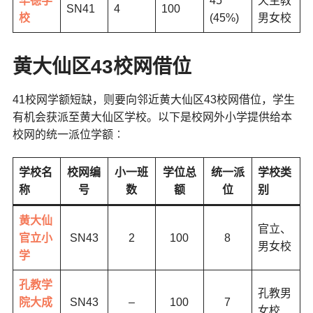
华德学
45
天主教
SN41
4
100
校
(45%)
男女校
黄大仙区43校网借位
41校网学额短缺，则要向邻近黄大仙区43校网借位，学生
有机会获派至黄大仙区学校。以下是校网外小学提供给本
校网的统一派位学额︰
学校名
校网编
小一班
学位总
统一派
学校类
称
号
数
额
位
别
黄大仙
官立、
官立小
SN43
2
100
8
男女校
学
孔教学
孔教男
院大成
SN43
–
100
7
女校