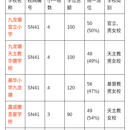
学校名
校网编
小一班
学位总
统一派
学校类
称
号
数
额
位
别
九龙塘
50
官立、
官立小
SN41
4
100
(50%)
男女校
学
九龙塘
天主教
49
天主教
SN41
4
100
华德学
(49%)
男女校
校
基华小
56
基督教
学九龙
SN41
4
120
(47%)
男女校
塘
嘉诺撒
49
天主教
圣家学
SN41
3
90
(54%)
女校
校