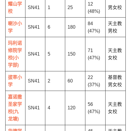
耀山学
12
SN41
1
25
男女校
校
(48%)
喇沙小
84
天主教
SN41
6
180
学
(47%)
男校
玛利诺
修院学
71
天主教
SN41
5
150
校(小
(47%)
女校
学部)
拔萃小
22
基督教
SN41
2
60
学
(37%)
男女校
嘉诺撒
圣家学
56
天主教
SN41
4
120
校(九
(47%)
女校
龙塘)