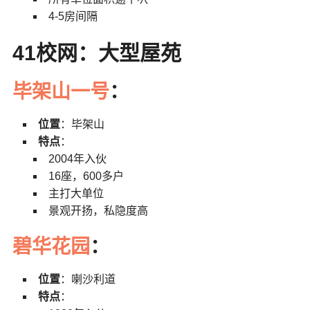
4-5房间隔
41校网：大型屋苑
毕架山一号
：
位置
：毕架山
特点
：
2004年入伙
16座，600多户
主打大单位
景观开扬，私隐度高
碧华花园
：
位置
：喇沙利道
特点
：