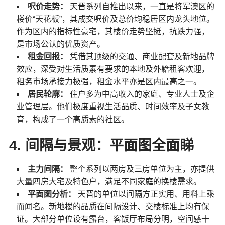
呎价走势：
天晋系列自推出以来，一直是将军澳区的
楼价“天花板”，其成交呎价及总价均稳居区内龙头地位。
作为区内的指标性豪宅，其楼价走势坚挺，抗跌力强，
是市场公认的优质资产。
租金回报：
凭借其顶级的交通、商业配套及新地品牌
效应，深受对生活质素有要求的本地及外籍租客欢迎，
租务市场承接力极强，租金水平亦是区内最高之一。
居民轮廓：
住户多为中高收入的家庭、专业人士及企
业管理层。他们极度重视生活品质、时间效率及子女教
育，构成了一个高质素的社区。
4. 间隔与景观：平面图全面睇
主力间隔：
整个系列以两房及三房单位为主，亦提供
大量四房大宅及特色户，满足不同家庭的换楼需求。
平面图分析：
天晋的单位以间隔方正实用、用料上乘
而闻名。新地楼的品质在间隔设计、交楼标准上均有保
证。大部分单位设有露台，客饭厅布局分明，空间感十