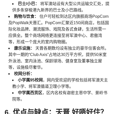
巴士/小巴：
将军澳站设有大型公共运输交汇处，提
供多条穿梭港九新界的巴士及小巴路线。
购物与饮食：
住户可轻松到达区内旗舰商场PopCorn
及PopWalk天晋汇。PopCorn汇聚近150间商店，包括国
际化妆品牌、潮流服饰、戏院及各式食肆，生活所需一
应俱全。整个商场网络更连接至将军澳中心、君傲湾
等，形成一个庞大的室内购物圈。
康乐设施：
天晋各期数均设有独立的豪华住客会所。
其中一期的“Club Axis”占地达30万平方呎，提供50米室
外泳池、室内泳池、保龄球场、健身室及董事独立屋
等，设施极尽奢华。
校网分析：
小学属95校网
，网内受欢迎的学校包括将军澳天主
教小学、将军澳循道卫理小学等。
中学属西贡区
，区内名校有迦密主恩中学、景岭书
院等。
6. 优点与缺点：天晋 好唔好住？