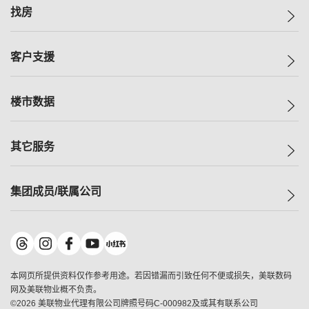
美联集团
找房
投资者关系
集团动态
一手新房
客户支援
人才招募
买房
网站地图
上车
自助放盘
楼市数据
减价
专业经纪人
低价
分行网络
指数
其它服务
美联豪宅
查询热线
信心指数
独家楼盘
联络我们
最新成交
小区专页
租房
集团成员/联属公司
按揭计算机
历史成交
大湾区专页
居屋专页
负担能力计算机
成交数据
楼市资讯
买卖流程
美联物业
转按计算机
小区成交排行榜
美联精英会
鋑联控股
*
缴款方式
地区百科
美联慈善基金
美联工商铺
*
本网页所提供资料仅作参考用途。若因错漏而引致任何不便或损失，美联数码
美善会
美联中国
网及美联物业概不负责。
地产经纪人管理协会
©
2026
美联物业代理有限公司牌照号码C-000982及或其有联系公司