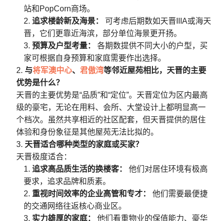
站和PopCorn商场。
追求楼龄新及海景：
可考虑后期数如天晋IIIA或海天
晋，它们更靠近海滨，部分单位海景更开扬。
预算及户型考量：
各期数提供不同大小的户型，买
家可根据自身预算和家庭需要作出选择。
与
将军澳中心
、
君傲湾
等邻近屋苑相比，天晋的主要
优势是什么？
天晋的主要优势是“品质”和“定位”。天晋定位为区内最高
级的豪宅，无论在用料、会所、大堂设计上都明显高一
个档次。虽然共享相近的社区配套，但天晋提供的居住
体验和身份象征是其他屋苑无法比拟的。
天晋适合哪种类型的家庭或买家？
天晋极度适合：
追求高品质生活的换楼客：
他们对居住环境有极高
要求，追求品牌和质素。
重视时间效率的企业高管和专才：
他们需要最便捷
的交通网络往返核心商业区。
实力雄厚的家庭：
他们看重物业的保值能力、豪华