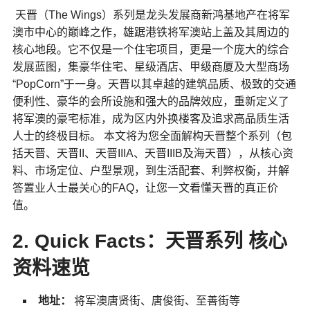
天晋（The Wings）系列是龙头发展商新鸿基地产在将军
澳市中心的巅峰之作，雄踞港铁将军澳站上盖及其周边的
核心地段。它不仅是一个住宅项目，更是一个庞大的综合
发展蓝图，集豪华住宅、星级酒店、甲级商厦及大型商场
“PopCorn”于一身。天晋以其卓越的建筑品质、极致的交通
便利性、豪华的会所设施和强大的品牌效应，重新定义了
将军澳的豪宅标准，成为区内外换楼客及追求高品质生活
人士的终极目标。 本文将为您全面解构天晋整个系列（包
括天晋、天晋II、天晋IIIA、天晋IIIB及海天晋），从核心资
料、市场定位、户型景观，到生活配套、利弊权衡，并解
答置业人士最关心的FAQ，让您一文看懂天晋的真正价
值。
2. Quick Facts：天晋系列 核心
资料速览
地址：
将军澳唐贤街、唐俊街、至善街等