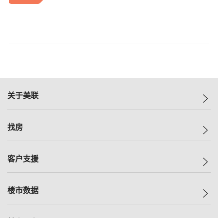
关于美联
美联集团
找房
投资者关系
集团动态
一手新房
客户支援
人才招募
买房
网站地图
上车
自助放盘
楼市数据
减价
专业经纪人
低价
分行网络