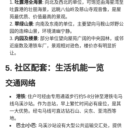
吐露港全海景
: 向北及西北的单位，可饱览由海星湾至
吐露港的壮丽海景，远眺八仙岭及慈山寺观音像，是屋
苑最优质、价值最高的景观。
翠绿山景
: 向南及东南的单位，主要望向马鞍山郊野公
园的连绵山景，环境清幽宁静。
内园及楼景
: 部分单位望向屋苑广阔的中央园林，或邻
近座数及港铁车厂，景观相对逊色，楼价亦有明显折
让。
5. 社区配套：生活机能一览
交通网络
港铁
: 住户可经由专用通道步行约5-8分钟至港铁屯马
线乌溪沙站。作为总站，早上繁忙时间必有座位，是其
一大优势。经屯马线可直达钻石山、尖东、荃湾西等
地。
巴士/小巴
: 乌溪沙站设有大型公共运输交汇处，提供