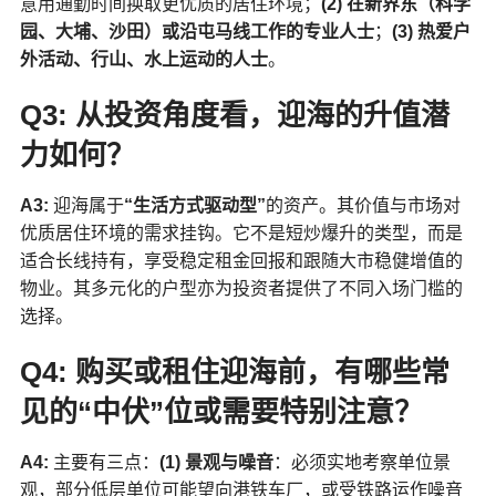
意用通勤时间换取更优质的居住环境；
(2) 在新界东（科学
园、大埔、沙田）或沿屯马线工作的专业人士
；
(3) 热爱户
外活动、行山、水上运动的人士
。
Q3: 从投资角度看，迎海的升值潜
力如何？
A3:
迎海属于
“生活方式驱动型”
的资产。其价值与市场对
优质居住环境的需求挂钩。它不是短炒爆升的类型，而是
适合长线持有，享受稳定租金回报和跟随大市稳健增值的
物业。其多元化的户型亦为投资者提供了不同入场门槛的
选择。
Q4: 购买或租住迎海前，有哪些常
见的“中伏”位或需要特别注意？
A4:
主要有三点：
(1) 景观与噪音
：必须实地考察单位景
观，部分低层单位可能望向港铁车厂，或受铁路运作噪音