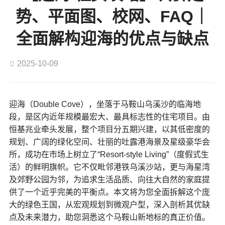
势、平面图、校网、FAQ｜
全面解构迎海的优点与缺点
2025-10-09
迎海（Double Cove），坐落于马鞍山乌溪沙的临海地
段，是区内近年规模最宏大、最具标志性的住宅项目。由
恒基兆业牵头发展，整个项目分五期兴建，以其低密度的
规划、广阔的绿化空间、壮丽的吐露港海景及星级豪华会
所，成功在市场上树立了“Resort-style Living”（度假式生
活）的鲜明旗帜。它不仅毗邻港铁乌溪沙站，更与海星湾
及郊野公园为邻，为追求生活品质、向往大自然的家庭提
供了一个近乎完美的平衡点。
本文将为您全面拆解这个庞
大的绿色王国，从宏观规划到微观户型，深入剖析其优缺
点及未来潜力，助您洞悉这个马鞍山新地标的真正价值。