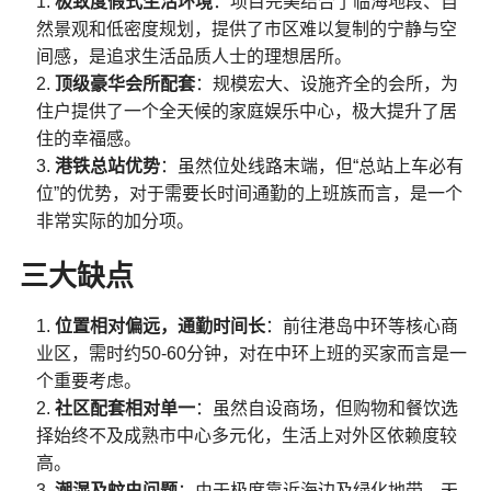
极致度假式生活环境
：项目完美结合了临海地段、自
然景观和低密度规划，提供了市区难以复制的宁静与空
间感，是追求生活品质人士的理想居所。
顶级豪华会所配套
：规模宏大、设施齐全的会所，为
住户提供了一个全天候的家庭娱乐中心，极大提升了居
住的幸福感。
港铁总站优势
：虽然位处线路末端，但“总站上车必有
位”的优势，对于需要长时间通勤的上班族而言，是一个
非常实际的加分项。
三大缺点
位置相对偏远，通勤时间长
：前往港岛中环等核心商
业区，需时约50-60分钟，对在中环上班的买家而言是一
个重要考虑。
社区配套相对单一
：虽然自设商场，但购物和餐饮选
择始终不及成熟市中心多元化，生活上对外区依赖度较
高。
潮湿及蚊虫问题
：由于极度靠近海边及绿化地带，天