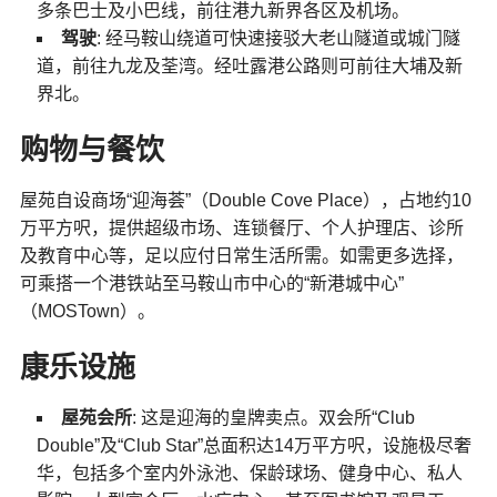
多条巴士及小巴线，前往港九新界各区及机场。
驾驶
: 经马鞍山绕道可快速接驳大老山隧道或城门隧
道，前往九龙及荃湾。经吐露港公路则可前往大埔及新
界北。
购物与餐饮
屋苑自设商场“迎海荟”（Double Cove Place），占地约10
万平方呎，提供超级市场、连锁餐厅、个人护理店、诊所
及教育中心等，足以应付日常生活所需。如需更多选择，
可乘搭一个港铁站至马鞍山市中心的“新港城中心”
（MOSTown）。
康乐设施
屋苑会所
: 这是迎海的皇牌卖点。双会所“Club
Double”及“Club Star”总面积达14万平方呎，设施极尽奢
华，包括多个室内外泳池、保龄球场、健身中心、私人