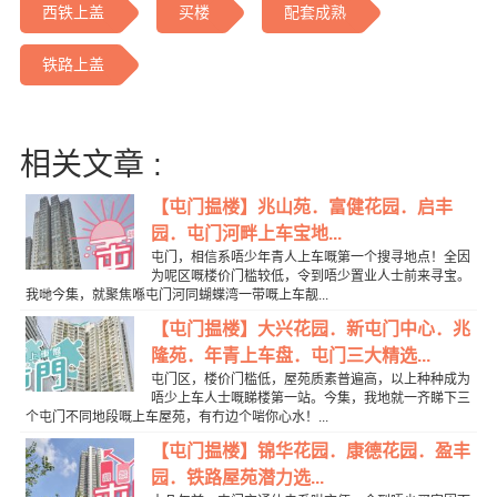
西铁上盖
买楼
配套成熟
铁路上盖
相关文章 :
【屯门揾楼】兆山苑．富健花园．启丰
园．屯门河畔上车宝地...
屯门，相信系唔少年青人上车嘅第一个搜寻地点！全因
为呢区嘅楼价门槛较低，令到唔少置业人士前来寻宝。
我哋今集，就聚焦喺屯门河同蝴蝶湾一带嘅上车靓...
【屯门揾楼】大兴花园．新屯门中心．兆
隆苑．年青上车盘．屯门三大精选...
屯门区，楼价门槛低，屋苑质素普遍高，以上种种成为
唔少上车人士嘅睇楼第一站。今集，我地就一齐睇下三
个屯门不同地段嘅上车屋苑，有冇边个啱你心水！...
【屯门揾楼】锦华花园．康德花园．盈丰
园．铁路屋苑潜力选...