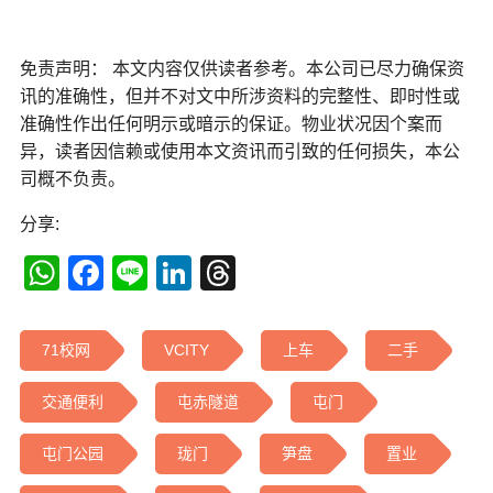
免责声明： 本文内容仅供读者参考。本公司已尽力确保资
讯的准确性，但并不对文中所涉资料的完整性、即时性或
准确性作出任何明示或暗示的保证。物业状况因个案而
异，读者因信赖或使用本文资讯而引致的任何损失，本公
司概不负责。
分享:
WhatsApp
Facebook
Line
LinkedIn
Threads
71校网
VCITY
上车
二手
交通便利
屯赤隧道
屯门
屯门公园
珑门
笋盘
置业