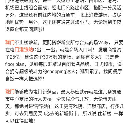
而在港铁站侧边，是一个大型巴士总站，由市区、港岛、
机场巴士线组合而成，经屯门公路出市区，搭配十分灵活;
另外，这里还有前往内地的直通车，北上消费游玩，占尽
地利优势！另外，这里还有通宵过海小巴，无论玩到多夜
返屋企都无问题啦！
珑门
不止楼龄新，更配搭崭新会所综合式商场Vcity， 只要
在屯
门港铁站
D出口一出，就是商场入口喇！ 发展商投资
了25亿，建设这个30万呎的商场，到底有多大？ 只是看
floor plan，见到每层汇聚过百间著名品牌、日式超市，适
合拥有超级战斗力的shopping达人；逛到累了，找间餐厅
食饭一样大把选择！
珑门
能够成为屯门新蒲点，最大秘密武器就是这几条贯通
市中心商场的行人天桥，全天候冷气开放，无论晴天雨
天，都绝对是“零”影响！这里更有戏院、连锁商店，行多几
步，可去到居民买𩠌必去的新墟街市，所以说,住新楼, 一样
可以住得贴地！