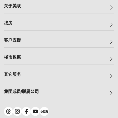
关于美联
美联集团
找房
投资者关系
集团动态
一手新房
客户支援
人才招募
买房
网站地图
上车
自助放盘
楼市数据
减价
专业经纪人
低价
分行网络
指数
其它服务
美联豪宅
查询热线
信心指数
独家楼盘
联络我们
最新成交
小区专页
租房
集团成员/联属公司
按揭计算机
历史成交
大湾区专页
居屋专页
负担能力计算机
成交数据
楼市资讯
买卖流程
美联物业
转按计算机
小区成交排行榜
美联精英会
鋑联控股
*
缴款方式
地区百科