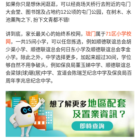
如果你只是想休闲逛逛，可以经商场天桥行去附近的屯门
大会堂、图书馆及占地约12公顷的屯门公园，在树木、水
池薰陶之下, 扮下文青都不错!
讲到底，家长最关心的始终系校网，
珑门
属于
71区小学校
网
，一共15间小学，可以任您拣选，例如顺德联谊总会胡
少渠小学、顺德联谊总会何日东小学及顺德联谊总会李金
小学。除此之外，中学选择更多，加起来超过30间，学位
够自然不用争破头，例如保良局董玉娣中学、顺德联谊总
会梁𨱇(球)琚(居)中学、宣道会陈瑞芝纪念中学及保良局百
周年李兆忠纪念中学。