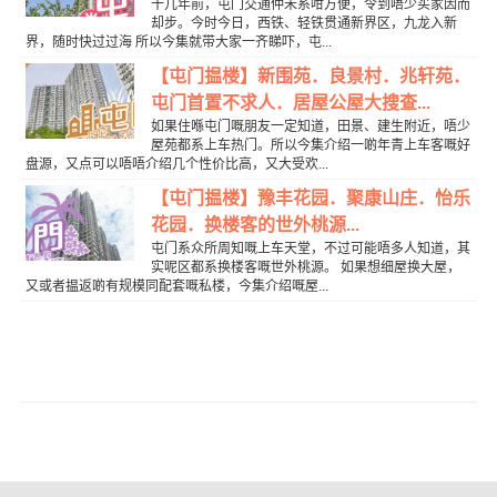
十几年前，屯门交通仲未系咁方便，令到唔少买家因而
却步。今时今日，西铁、轻铁贯通新界区，九龙入新
界，随时快过过海 所以今集就带大家一齐睇吓，屯...
【屯门揾楼】新围苑．良景村．兆轩苑．
屯门首置不求人．居屋公屋大搜查...
如果住喺屯门嘅朋友一定知道，田景、建生附近，唔少
屋苑都系上车热门。所以今集介绍一啲年青上车客嘅好
盘源，又点可以唔唔介绍几个性价比高，又大受欢...
【屯门揾楼】豫丰花园．聚康山庄．怡乐
花园．换楼客的世外桃源...
屯门系众所周知嘅上车天堂，不过可能唔多人知道，其
实呢区都系换楼客嘅世外桃源。 如果想细屋换大屋，
又或者揾返啲有规模同配套嘅私楼，今集介绍嘅屋...