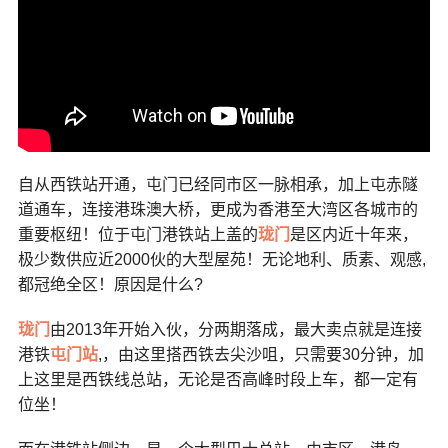
自从西铁站开通，屯门已经同市区一脉相承，加上屯赤隧
道通车，连接港珠澳大桥，更成为香港至大湾区各城市的
重要枢纽！位于屯门港铁站上盖的
珑门
是区内近十年来，
极少数供应近2000伙的大型屋苑！无论地利、质素、观感,
都冠绝全区！原因是什么?
珑门
由2013年开始入伙，分两期落成，最大卖点就是连接
港铁
屯门站
,，由这里搭西铁去尖沙咀，只需要30分钟，加
上这里是西铁线总站，无论是否高峰时段上车，都一定有
位坐！