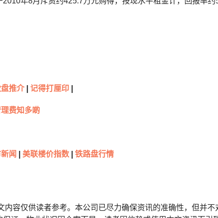
2010年8月斥资约425.7万元购得，按现水平租金计，回报率约5
伙盘推介
|
记得打厘印
|
管理费知多啲
市新闻
|
美联楼价指数
|
铁路盘行情
本文内容仅供读者参考。本公司已尽力确保资讯的准确性，但并不