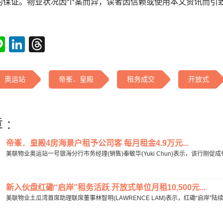
的保证。物业状况因个案而异，读者因信赖或使用本文资讯而引
tsApp
acebook
Line
LinkedIn
Threads
奥运站
帝峯．皇殿
租务成交
开放式
 :
帝峯．皇殿4房海景户租予公司客 每月租金4.9万元...
美联物业奥运站一号银海分行市务经理(销售)秦敏华(Yuki Chun)表示，该行刚
新入伙盘红磡“启岸”租务活跃 开放式单位月租10,500元...
美联物业土瓜湾首席助理联席董事林智明(LAWRENCE LAM)表示，红磡“启岸”