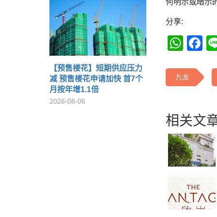
何明示或暗示
分享:
Wha
F
【预售楼花】短期供应压力
九龙
减 预售楼花申请加快 首7个
月按年增1.1倍
2026-08-06
相关文章