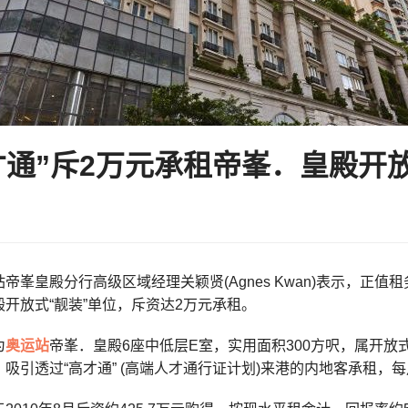
才通”斥2万元承租帝峯．皇殿开
帝峯皇殿分行高级区域经理关颖贤(Agnes Kwan)表示，正值
开放式“靓装”单位，斥资达2万元承租。
为
奥运站
帝峯．皇殿6座中低层E室，实用面积300方呎，属开放
吸引透过“高才通” (高端人才通行证计划)来港的内地客承租，