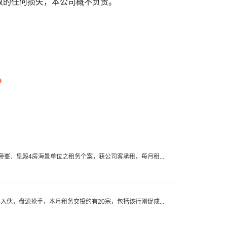
致的任何损失，本公司概不负责。
促成帝峯．皇殿4房海景单位之租务个案，获公司客承租，每月租...
陆续入伙，盘源抢手，本月租务交投约有20宗，包括该行刚促成...