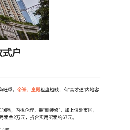
放式户
租务旺季，
帝峯．皇殿
租盘短缺，有“高才通”内地客
式间隔，内栊企理，拥“靓装修”，加上位处市区，
每月租金2万元，折合实用呎租约67元。