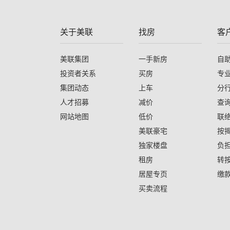
关于美联
找房
客
美联集团
一手新房
自
投资者关系
买房
专
集团动态
上车
分
人才招募
减价
查
网站地图
低价
联
美联豪宅
按
独家楼盘
负
租房
转
居屋专页
缴
买卖流程