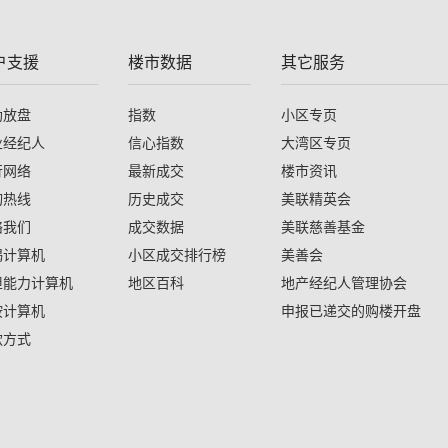
户支援
楼市数据
其它服务
助放盘
指数
小区专页
业经纪人
信心指数
大湾区专页
行网络
最新成交
楼市资讯
询热线
历史成交
美联精英会
络我们
成交数据
美联慈善基金
揭计算机
小区成交排行榜
美善会
担能力计算机
地区百科
地产经纪人管理协会
按计算机
申报已递交的购楼开盘
款方式