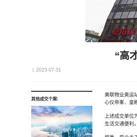
“高
2023-07-31
美联物业奥运站
其他成交个案:
心仪帝峯．皇殿
上述成交单位
生活交通便利，