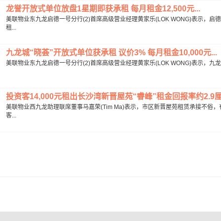
龙誉开放式单位放盘1星期即获承租 每月租金12,500元...
美联物业东九龙启德一号分行(2)首席高级营业经理黄家乐(LOK WONG)表示
租...
九龙城“晓荟”开放式单位获承租 议价3% 每月租金10,000元...
美联物业东九龙启德一号分行(2)首席高级营业经理黄家乐(LOK WONG)表示，九
投资客14,000元租出长沙湾新晋屋苑“睿峰”租金回报率约2.9厘.
美联物业西九龙助理联席董事马嘉荣(Tim Ma)表示，市区新晋屋苑租赁承接不俗
客...