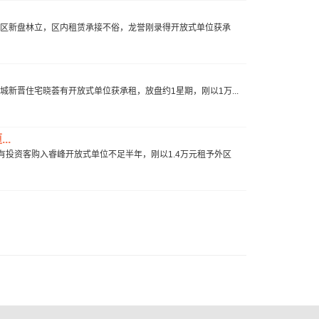
，启德区新盘林立，区内租赁承接不俗，龙誉刚录得开放式单位获承
龙城新晋住宅晓荟有开放式单位获承租，放盘约1星期，刚以1万...
..
，有投资客购入睿峰开放式单位不足半年，刚以1.4万元租予外区