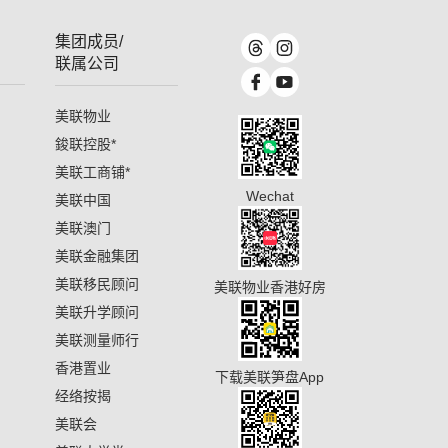
集团成员/
联属公司
美联物业
鋑联控股
*
美联工商铺
*
Wechat
美联中国
美联澳门
美联金融集团
美联移民顾问
美联物业香港好房
美联升学顾问
美联测量师行
香港置业
下载美联笋盘App
经络按揭
美联会