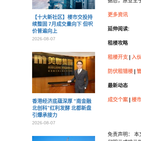
据悉，原业主于
更多资讯
【十大新社区】楼市交投持
续整固 7月成交量向下 但呎
延伸阅读:
价普遍向上
2026-08-07
租楼攻略
租楼开支
|
入
防伏租错楼
|
最新动态
成交个案
|
楼
香港经济底蕴深厚 “南金融
北创科”红利发酵 北都新盘
引爆承接力
2026-08-07
免责声明： 