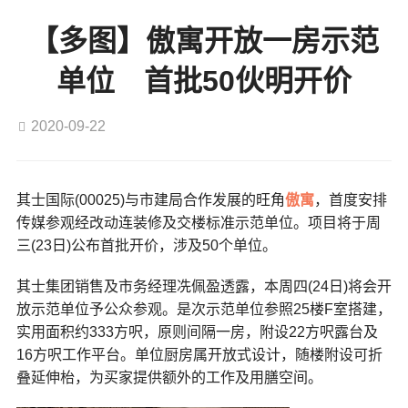
【多图】傲寓开放一房示范
单位 首批50伙明开价
2020-09-22
其士国际(00025)与市建局合作发展的旺角
傲寓
，首度安排
传媒参观经改动连装修及交楼标准示范单位。项目将于周
三(23日)公布首批开价，涉及50个单位。
其士集团销售及市务经理冼佩盈透露，本周四(24日)将会开
放示范单位予公众参观。是次示范单位参照25楼F室搭建，
实用面积约333方呎，原则间隔一房，附设22方呎露台及
16方呎工作平台。单位厨房属开放式设计，随楼附设可折
叠延伸枱，为买家提供额外的工作及用膳空间。