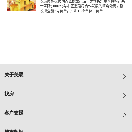
发展商积极促销各区楼盘。据一手销售资讯网资料，其
士国际(00025)与市区重建局合作发展的旺角傲寓，刚
发出全新2号价单，推出15个单位，价单...
关于美联
美联集团
找房
投资者关系
集团动态
一手新房
客户支援
人才招募
买房
网站地图
上车
自助放盘