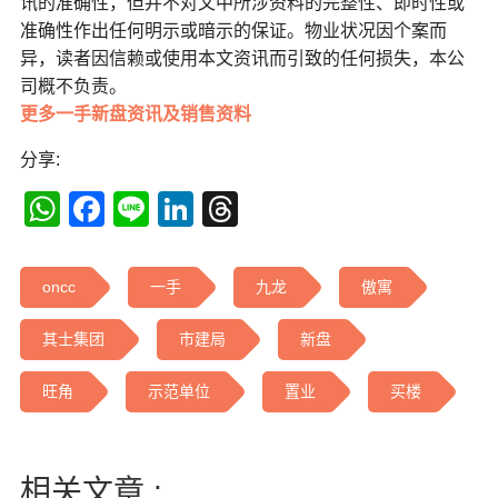
讯的准确性，但并不对文中所涉资料的完整性、即时性或
准确性作出任何明示或暗示的保证。物业状况因个案而
异，读者因信赖或使用本文资讯而引致的任何损失，本公
司概不负责。
更多一手新盘资讯及销售资料
分享:
WhatsApp
Facebook
Line
LinkedIn
Threads
oncc
一手
九龙
傲寓
其士集团
市建局
新盘
旺角
示范单位
置业
买楼
相关文章 :