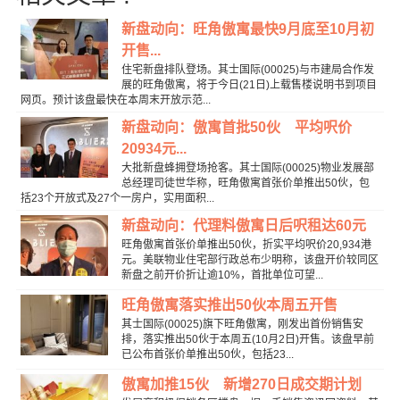
新盘动向：旺角傲寓最快9月底至10月初
开售...
住宅新盘排队登场。其士国际(00025)与市建局合作发
展的旺角傲寓，将于今日(21日)上载售楼说明书到项目
网页。预计该盘最快在本周末开放示范...
新盘动向：傲寓首批50伙 平均呎价
20934元...
大批新盘蜂拥登场抢客。其士国际(00025)物业发展部
总经理司徒世华称，旺角傲寓首张价单推出50伙，包
括23个开放式及27个一房户，实用面积...
新盘动向：代理料傲寓日后呎租达60元
旺角傲寓首张价单推出50伙，折实平均呎价20,934港
元。美联物业住宅部行政总布少明称，该盘开价较同区
新盘之前开价折让逾10%，首批单位可望...
旺角傲寓落实推出50伙本周五开售
其士国际(00025)旗下旺角傲寓，刚发出首份销售安
排，落实推出50伙于本周五(10月2日)开售。该盘早前
已公布首张价单推出50伙，包括23...
傲寓加推15伙 新增270日成交期计划